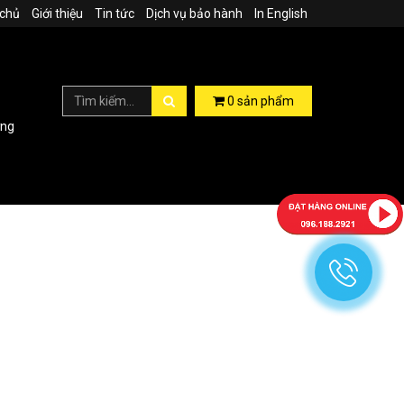
 chủ
Giới thiệu
Tin tức
Dịch vụ bảo hành
In English
0
sản phẩm
ợng