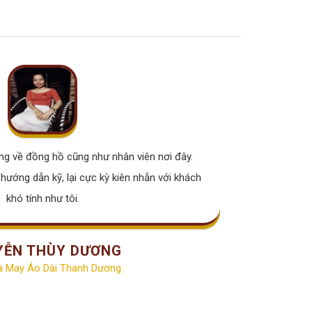
òng về đồng hồ cũng như nhân viên nơi đây.
Đồng h
hướng dẫn kỹ, lại cực kỳ kiên nhẫn với khách
Hồ ha
khó tính như tôi.
YỄN THÙY DƯƠNG
à May Áo Dài Thanh Dương