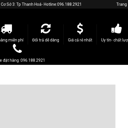
h. Cơ Sở 3: Tp Thanh Hoá- Hotline:096.188.2921
Trang
hàng miễn phí
Đổi trả dễ dàng
Giá cả rẻ nhất
Uy tín- chất lư
ne đặt hàng :096.188.2921