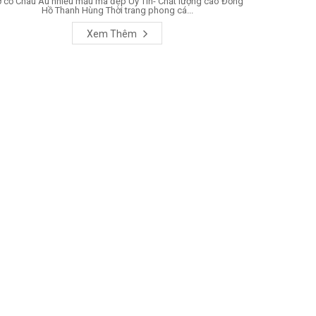
 cổ Châu Âu nhiều mẫu mã đẹp Uy Tín- Chất lượng cao Đồng
Hồ Thanh Hùng Thời trang phong cá...
Xem Thêm