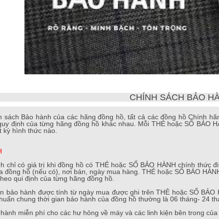
CHÍNH SÁCH BẢO H
h sách Bảo hành của các hãng đồng hồ, tất cả các đồng hồ Chính hã
 quy định của từng hãng đồng hồ khác nhau. Mỗi THẺ hoặc SỔ BẢO HÀ
t kỳ hình thức nào.
H
nh chỉ có giá trị khi đồng hồ có THẺ hoặc SỔ BẢO HÀNH chính thức 
a đồng hồ (nếu có), nơi bán, ngày mua hàng. THẺ hoặc SỔ BẢO HÀNH p
heo qui định của từng hãng đồng hồ.
ian bảo hành được tính từ ngày mua được ghi trên THẺ hoặc SỔ BẢO H
chuẩn chung thời gian bảo hành của đồng hồ thường là 06 tháng- 24 thá
 hành miễn phí cho các hư hỏng về máy và các linh kiện bên trong của 