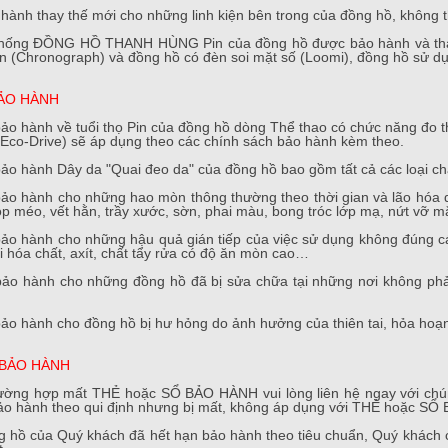
 hành thay thế mới cho những linh kiện bên trong của đồng hồ, không 
 thống ĐỒNG HỒ THANH HÙNG Pin của đồng hồ được bảo hành và thay 
an (Chronograph) và đồng hồ có đèn soi mặt số (Loomi), đồng hồ sử d
ẢO HÀNH
ảo hành về tuổi thọ Pin của đồng hồ dòng Thể thao có chức năng đo t
Eco-Drive) sẽ áp dụng theo các chính sách bảo hành kèm theo.
ảo hành Dây da "Quai đeo da" của đồng hồ bao gồm tất cả các loại chấ
ảo hành cho những hao mòn thông thường theo thời gian và lão hóa do
 méo, vết hằn, trầy xước, sờn, phai màu, bong tróc lớp mạ, nứt vỡ mặt 
ảo hành cho những hậu quả gián tiếp của việc sử dụng không đúng cá
ại hóa chất, axít, chất tẩy rửa có độ ăn mòn cao…
bảo hành cho những đồng hồ đã bị sửa chữa tại những nơi không phả
ảo hành cho đồng hồ bị hư hỏng do ảnh hưởng của thiên tai, hỏa hoạn,
 BẢO HÀNH
ường hợp mất THẺ hoặc SỔ BẢO HÀNH vui lòng liên hệ ngay với chún
ảo hành theo qui định nhưng bị mất, không áp dụng với THẺ hoặc SỔ
 hồ của Quý khách đã hết hạn bảo hành theo tiêu chuẩn, Quý khách có 