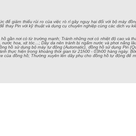
c để giảm thiểu rủi ro của việc rò rỉ gây nguy hại đối với bộ máy đồ
y Pin với kỹ thuật và dụng cụ chuyên nghiệp cùng các dịch vụ kiểm
 gần nơi có từ trường mạnh; Tránh những nơi có nhiệt độ cao và thay
t, nước hoa, xịt tóc…; Dây da nên tránh bị ngấm nước và phơi nắng 
đồng hồ sử dụng bộ máy tự động (Automatic), đồng hồ sử dụng Pin (Q
tránh thực hiện trong khoảng thời gian từ 21h00 - 03h00 hàng ngày. Bở
 xe của đồng hồ; Thường xuyên lên dây phụ cho đồng hồ tự động để m
.