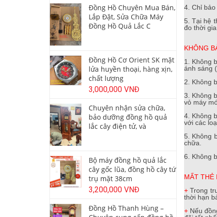
Đồng Hồ Chuyên Mua Bán,
4. Chỉ bảo
Lắp Đặt, Sửa Chữa Máy
5. Tại hệ
Đồng Hồ Quả Lắc C
đo thời gi
KHÔNG B
Đồng Hồ Cơ Orient SK mặt
1. Không b
lửa huyền thoại, hàng xịn,
ánh sáng (
chất lượng
2. Không b
3,000,000 VNĐ
3. Không b
vỏ máy móp
Chuyên nhận sửa chữa,
4. Không b
bảo dưỡng đồng hồ quả
với các lo
lắc cây điện tử, và
5. Không 
chữa.
6. Không b
Bộ máy đồng hồ quả lắc
cây gốc lũa, đồng hồ cây tứ
MẤT THẺ
trụ mặt 38cm
3,200,000 VNĐ
+
Trong tr
thời hạn b
Đồng Hồ Thanh Hùng –
+
Nếu đồng