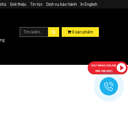
 chủ
Giới thiệu
Tin tức
Dịch vụ bảo hành
In English
0
sản phẩm
ợng