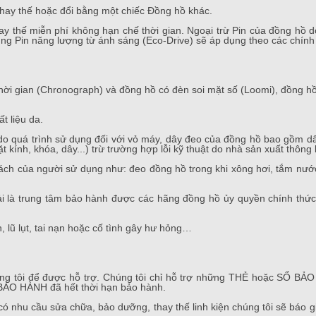
thay thế hoặc đổi bằng một chiếc Đồng hồ khác.
thế miễn phí không hạn chế thời gian. Ngoại trừ Pin của đồng hồ 
ụng Pin năng lượng từ ánh sáng (Eco-Drive) sẽ áp dụng theo các chín
hời gian (Chronograph) và đồng hồ có đèn soi mặt số (Loomi), đồng h
t liệu da.
 quá trình sử dụng đối với vỏ máy, dây đeo của đồng hồ bao gồm dây
kính, khóa, dây...) trừ trường hợp lỗi kỹ thuật do nhà sản xuất thông 
ch của người sử dụng như: đeo đồng hồ trong khi xông hơi, tắm nước
i là trung tâm bảo hành được các hãng đồng hồ ủy quyền chính thứ
 lũ lụt, tai nạn hoặc cố tình gây hư hỏng…
g tôi để được hỗ trợ. Chúng tôi chỉ hỗ trợ những THẺ hoặc SỔ BẢO 
 BẢO HÀNH đã hết thời hạn bảo hành.
nhu cầu sửa chữa, bảo dưỡng, thay thế linh kiện chúng tôi sẽ báo gi