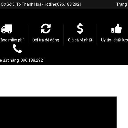
h. Cơ Sở 3: Tp Thanh Hoá- Hotline:096.188.2921
Trang
hàng miễn phí
Đổi trả dễ dàng
Giá cả rẻ nhất
Uy tín- chất lư
ne đặt hàng :096.188.2921
H SÁCH BẢO HÀNH