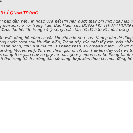
t.
ƯU Ý QUAN TRỌNG
:
i báo gần hết Pin hoặc vừa hết Pin nên được thay pin mới ngay lập tứ
g nên liên hệ với Trung Tâm Bảo Hành của ĐỒNG HỒ THANH HÙNG để tha
 được thu hồi tập trung xử lý riêng hoặc tái chế để bảo vệ môi trường.
n xuất đồng hồ cũng có các khuyến cáo như sau: Không nên để đồng hồ
ng nước sạch sau khi tắm biển; Tránh tiếp xúc chất tẩy rửa, hóa chấ
đánh bóng, chùi rửa mà chỉ lau bằng khăn lau chuyên dụng. Đối với 
inding Movement), thì việc chỉnh giờ, chỉnh lịch hay lên dây cót nên 
 khoảng thời gian này sẽ gây hư hại ngoài ý muốn cho hệ thống bánh
 thêm trong Sách hướng dẫn sử dụng được kèm theo khi mua đồng hồ