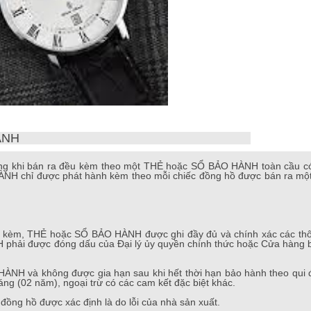
ÀNH
ng khi bán ra đều kèm theo một THẺ hoặc SỔ BẢO HÀNH toàn cầu có g
NH chỉ được phát hành kèm theo mỗi chiếc đồng hồ được bán ra một
đi kèm, THẺ hoặc SỔ BẢO HÀNH được ghi đầy đủ và chính xác các thô
hải được đóng dấu của Đại lý ủy quyền chính thức hoặc Cửa hàng bá
ÀNH và không được gia hạn sau khi hết thời hạn bảo hành theo qui 
ng (02 năm), ngoại trừ có các cam kết đặc biệt khác.
đồng hồ được xác định là do lỗi của nhà sản xuất.