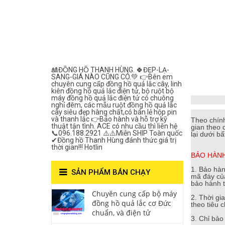
Lắc Thanh
Hùng- Số 1 Về
Chất Lượng***
🎎ĐỒNG HỒ THANH HÙNG. 🍀ĐẸP-LẠ-
SANG-GIÁ NÀO CŨNG CÓ.💚 👉Bên em
chuyên cung cấp đồng hồ quả lắc cây, linh
kiên đồng hồ quả lắc điện tử, bộ ruột bộ
máy đồng hồ quả lắc điện tử có chuông
nghỉ đêm, các mẫu ruột đồng hồ quả lắc
cây siêu đẹp hàng chất,có bán lẻ hộp pin
và thanh lắc 👉Bảo hành và hỗ trợ kỹ
Theo chín
thuật tận tình. ACE có nhu cầu thì liên hệ
gian theo
📞096.188.2921 ⚠️⚠️Miễn SHIP Toàn quốc
lại dưới bấ
✔Đồng hồ Thanh Hùng đánh thức giá trị
thời gian!!! Hotlin
BẢO HÀN
1. Bảo hà
SẢN PHẨM BÁN CHẠY
mã đáy củ
bảo hành t
Chuyên cung cấp bộ máy
2. Thời g
đồng hồ quả lắc cơ Đức
theo tiêu 
chuẩn, và điện tử
3. Chỉ bảo