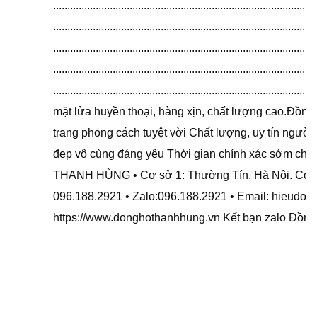
...................................................................................
.................................................................................
.................................................................................
..................................................................................
............................................................................
mặt lửa huyền thoại, hàng xịn, chất lượng cao.Đ
trang phong cách tuyệt vời Chất lượng, uy tín n
đẹp vô cùng đáng yêu Thời gian chính xác sớm chiề
THANH HÙNG • Cơ sở 1: Thường Tín, Hà Nội. Cơ Sở
096.188.2921 • Zalo:096.188.2921 • Email: hieudo
https://www.donghothanhhung.vn Kết bạn zalo Đồng
Đồng Hồ Thanh Hùng