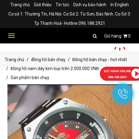
Trang chủ
Giới thiệu
Tin tức
Dịch vụ bảo hành
In English
Cơ sở 1: Thường Tín, Hà Nội. Cơ Sở 2: Từ Sơn, Bắc Ninh. Cơ Sở 3:
Tp Thanh Hoá- Hotline:096.188.2921
Toggle
0
navigation
Trang chủ
đồng hồ bán chaỵ
Đồng hồ bán chạy - hot nhất
Đồng hồ nam dây kim loại trên 2.000.000 VNĐ
Sản phẩm bán chạy