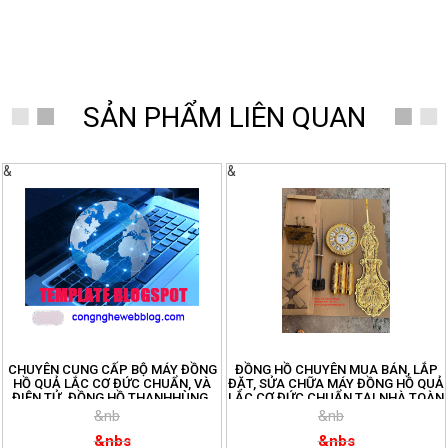
SẢN PHẨM LIÊN QUAN
&
&
CHUYÊN CUNG CẤP BỘ MÁY ĐỒNG
ĐỒNG HỒ CHUYÊN MUA BÁN, LẮP
HỒ QUẢ LẮC CƠ ĐỨC CHUẨN, VÀ
ĐẶT, SỬA CHỮA MÁY ĐỒNG HỒ QUẢ
ĐIỆN TỬ. ĐỒNG HỒ THANHHÙNG.
LẮC CƠ ĐỨC CHUẨN TẠI NHÀ TOÀN
ĐT: 096.188.2921
QUỐC. ĐT:096.188.2921
&nb
&nb
&nbs
&nbs