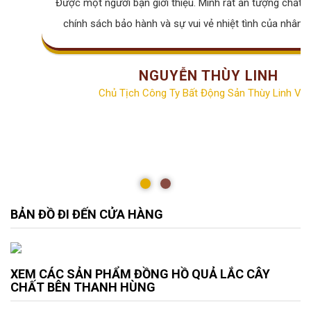
Được một người bạn giới thiệu. Mình rất ấn tượng chất lư
chính sách bảo hành và sự vui vẻ nhiệt tình của nhân v
NGUYỄN THÙY LINH
Chủ Tịch Công Ty Bất Động Sản Thùy Linh Vill
BẢN ĐỒ ĐI ĐẾN CỬA HÀNG
XEM CÁC SẢN PHẨM ĐỒNG HỒ QUẢ LẮC CÂY
CHẤT BÊN THANH HÙNG