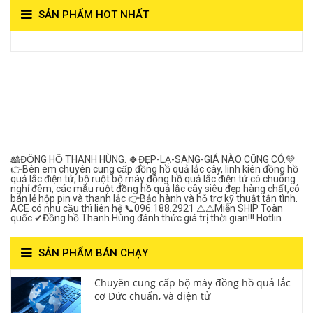
SẢN PHẨM HOT NHẤT
View on Vocaroo >>
Đồng Hồ Quả Lắc Thanh
Hùng- Số 1 Về Chất
Lượng***
🎎ĐỒNG HỒ THANH HÙNG. 🍀ĐẸP-LẠ-SANG-GIÁ NÀO CŨNG CÓ.💚
👉Bên em chuyên cung cấp đồng hồ quả lắc cây, linh kiên đồng hồ
quả lắc điện tử, bộ ruột bộ máy đồng hồ quả lắc điện tử có chuông
nghỉ đêm, các mẫu ruột đồng hồ quả lắc cây siêu đẹp hàng chất,có
bán lẻ hộp pin và thanh lắc 👉Bảo hành và hỗ trợ kỹ thuật tận tình.
ACE có nhu cầu thì liên hệ 📞096.188.2921 ⚠️⚠️Miễn SHIP Toàn
quốc ✔Đồng hồ Thanh Hùng đánh thức giá trị thời gian!!! Hotlin
SẢN PHẨM BÁN CHẠY
Chuyên cung cấp bộ máy đồng hồ quả lắc
cơ Đức chuẩn, và điện tử