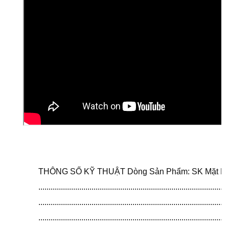
THÔNG SỐ KỸ THUẬT Dòng Sản Phẩm: SK Mặt Lửa 
.................................................................................
....................................................................................
..............................................................................