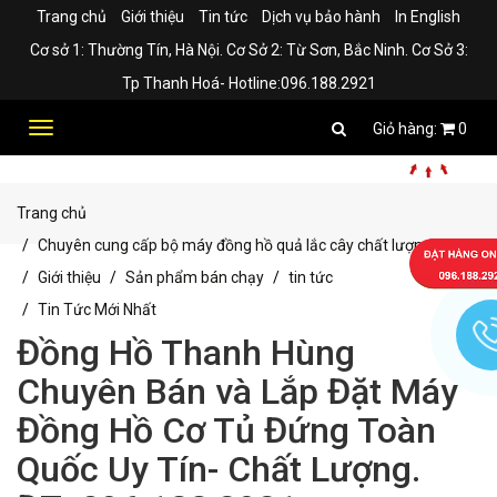
Trang chủ
Giới thiệu
Tin tức
Dịch vụ bảo hành
In English
Cơ sở 1: Thường Tín, Hà Nội. Cơ Sở 2: Từ Sơn, Bắc Ninh. Cơ Sở 3:
Tp Thanh Hoá- Hotline:096.188.2921
Toggle
0
navigation
Trang chủ
Chuyên cung cấp bộ máy đồng hồ quả lắc cây chất lượng
Giới thiệu
Sản phẩm bán chạy
tin tức
Tin Tức Mới Nhất
Đồng Hồ Thanh Hùng
Chuyên Bán và Lắp Đặt Máy
Đồng Hồ Cơ Tủ Đứng Toàn
Quốc Uy Tín- Chất Lượng.