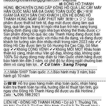
hieudonghothanhhung@gmail.com • Website:
https://www.donghothanhhung.vn
🎎 ĐỒNG HỒ THANH
HÙNG. 🔴CHUYÊN CUNG CẤP ĐỒNG HỒ QUẢ LẮC CÂY MÁY
HÀN QUỐC MẪU MÃ ĐA DẠNG TOÀN QUỐC 🔴👉🌸🌸
GIẢM GIÁ KỊCH SÀN CHO KHÁCH LIÊN HỆ ĐỒNG HỒ
THANH HÙNG NGAY GIÂY PHÚT NÀY .🌺🌺👈 🎈🎈 Sản
phẩm được thiết kế tinh tế, đẹp mắt được dùng làm quà
tặng, quà tân gia, trang trí ngôi nhà bạn trở nên sang trọng.
khẳng định đẳng cấp ngôi nhà bạn không thể thiếu được 👉
Sản phẩm đồng hồ quả lắc cây Thanh Hùng đang được bán
chạy nhất trên toàn quốc với mẫu mã đa dạng, và đang được
khách tin tưởng săn đón nhiều nhất trong năm 2023 này ✔✔
Đồng Hồ Cây được làm từ Gỗ Hương Đá Cao Cấp, Gỗ Mun
quý ✔✔Không CONG VÊNH ✔✔Không MỐI MỌT Khâu hoàn
thiện kỹ càng, nhẵn nhụi Vân gỗ đẹp, không dập, không giác
100% Sử dụng dòng máy điện tử Hàn Quốc chính hãng được
bảo hành lên đến 3 năm, có chế độ tự động ngắt chuông ban
đêm vô cùng tiện lợi... 💕 𝘾𝙤̂̉ Đ𝙞𝙚̂̉𝙣 - 𝙎𝙖𝙣𝙜 𝙏𝙧𝙤̣𝙣𝙜
____________________________________________
⚠⚠Miễn SHIP Toàn quốc ⚠⚠Bảo hành máy 3 năm, bảo
hành gỗ 10 năm
________________________________________________
👍☎☎ Hỗ trợ giao hàng miễn ship toàn quốc, nhận hàng
kiểm tra thanh toán tại nhà, hướng dẫn kĩ thuật tận tình, gọi
ngay cho Đồng Hồ Thanh Hùng để được ưu đãi Hotline /
Zalo : 📞096.188.2921
______________________________________________
LIÊN HỆ • ĐỒNG HỒ THANH HÙNG • Cơ sở 1: Thường Tín,