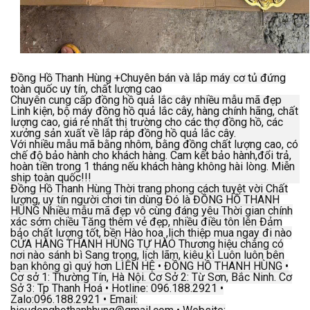
Đồng Hồ Thanh Hùng +Chuyên bán và lắp máy cơ tủ đứng
toàn quốc uy tín, chất lượng cao
Chuyên cung cấp đồng hồ quả lắc cây nhiều mẫu mã đẹp
Linh kiện, bộ máy đồng hồ quả lắc cây, hàng chính hãng, chất
lượng cao, giá rẻ nhất thị trường cho các thợ đồng hồ, các
xưởng sản xuất về lắp ráp đồng hồ quả lắc cây.
Với nhiều mẫu mã bằng nhôm, bằng đồng chất lượng cao, có
chế độ bảo hành cho khách hàng. Cam kết bảo hành,đổi trả,
hoàn tiền trong 1 tháng nếu khách hàng không hài lòng. Miễn
ship toàn quốc!!!
Đồng Hồ Thanh Hùng Thời trang phong cách tuyệt vời Chất
lượng, uy tín người chơi tin dùng Đó là ĐỒNG HỒ THANH
HÙNG Nhiều mẫu mã đẹp vô cùng đáng yêu Thời gian chính
xác sớm chiều Tăng thêm vẻ đẹp, nhiều điều tôn lên Đảm
bảo chất lượng tốt, bền Hào hoa ,lịch thiệp mua ngay đi nào
CỬA HÀNG THANH HÙNG TỰ HÀO Thương hiệu chẳng có
nơi nào sánh bì Sang trọng, lịch lãm, kiêu kì Luôn luôn bên
bạn không gì quý hơn LIÊN HỆ • ĐỒNG HỒ THANH HÙNG •
Cơ sở 1: Thường Tín, Hà Nội. Cơ Sở 2: Từ Sơn, Bắc Ninh. Cơ
Sở 3: Tp Thanh Hoá • Hotline: 096.188.2921 •
Zalo:096.188.2921 • Email: