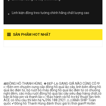
Linh kiện đồng treo tường chính hãng chất lượng cao
SẢN PHẨM HOT NHẤT
View on Vocaroo >>
Đồng Hồ Quả Lắc Thanh
Hùng- Số 1 Về Chất
Lượng***
🎎ĐỒNG HỒ THANH HÙNG. 🍀ĐẸP-LẠ-SANG-GIÁ NÀO CŨNG CÓ.💚
👉Bên em chuyên cung cấp đồng hồ quả lắc cây, linh kiên đồng hồ
quả lắc điện tử, bộ ruột bộ máy đồng hồ quả lắc điện tử có chuông
nghỉ đêm, các mẫu ruột đồng hồ quả lắc cây siêu đẹp hàng chất,có
bán lẻ hộp pin và thanh lắc 👉Bảo hành và hỗ trợ kỹ thuật tận tình.
ACE có nhu cầu thì liên hệ 📞096.188.2921 ⚠️⚠️Miễn SHIP Toàn
quốc ✔Đồng hồ Thanh Hùng đánh thức giá trị thời gian!!! Hotlin