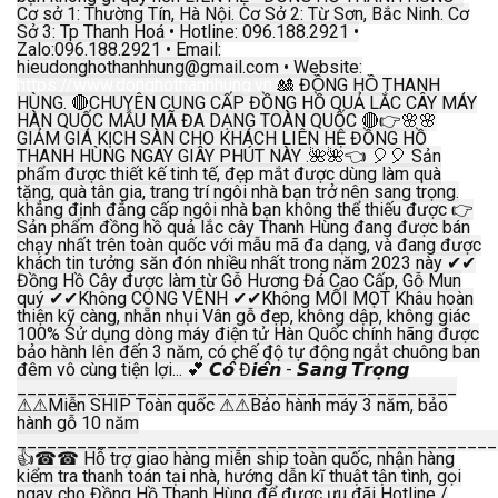
Cơ sở 1: Thường Tín, Hà Nội. Cơ Sở 2: Từ Sơn, Bắc Ninh. Cơ
Sở 3: Tp Thanh Hoá • Hotline: 096.188.2921 •
Zalo:096.188.2921 • Email:
hieudonghothanhhung@gmail.com • Website:
https://www.donghothanhhung.vn
🎎 ĐỒNG HỒ THANH
HÙNG. 🔴CHUYÊN CUNG CẤP ĐỒNG HỒ QUẢ LẮC CÂY MÁY
HÀN QUỐC MẪU MÃ ĐA DẠNG TOÀN QUỐC 🔴👉🌸🌸
GIẢM GIÁ KỊCH SÀN CHO KHÁCH LIÊN HỆ ĐỒNG HỒ
THANH HÙNG NGAY GIÂY PHÚT NÀY .🌺🌺👈 🎈🎈 Sản
phẩm được thiết kế tinh tế, đẹp mắt được dùng làm quà
tặng, quà tân gia, trang trí ngôi nhà bạn trở nên sang trọng.
khẳng định đẳng cấp ngôi nhà bạn không thể thiếu được 👉
Sản phẩm đồng hồ quả lắc cây Thanh Hùng đang được bán
chạy nhất trên toàn quốc với mẫu mã đa dạng, và đang được
khách tin tưởng săn đón nhiều nhất trong năm 2023 này ✔✔
Đồng Hồ Cây được làm từ Gỗ Hương Đá Cao Cấp, Gỗ Mun
quý ✔✔Không CONG VÊNH ✔✔Không MỐI MỌT Khâu hoàn
thiện kỹ càng, nhẵn nhụi Vân gỗ đẹp, không dập, không giác
100% Sử dụng dòng máy điện tử Hàn Quốc chính hãng được
bảo hành lên đến 3 năm, có chế độ tự động ngắt chuông ban
đêm vô cùng tiện lợi... 💕 𝘾𝙤̂̉ Đ𝙞𝙚̂̉𝙣 - 𝙎𝙖𝙣𝙜 𝙏𝙧𝙤̣𝙣𝙜
____________________________________________
⚠⚠Miễn SHIP Toàn quốc ⚠⚠Bảo hành máy 3 năm, bảo
hành gỗ 10 năm
________________________________________________
👍☎☎ Hỗ trợ giao hàng miễn ship toàn quốc, nhận hàng
kiểm tra thanh toán tại nhà, hướng dẫn kĩ thuật tận tình, gọi
ngay cho Đồng Hồ Thanh Hùng để được ưu đãi Hotline /