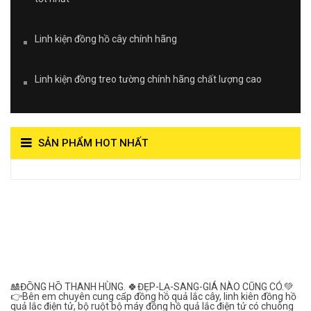
Linh kiện đồng hồ cây chính hãng
Linh kiện đồng treo tường chính hãng chất lượng cao
SẢN PHẨM HOT NHẤT
View on Vocaroo >>
Đồng Hồ Quả Lắc Thanh
Hùng- Số 1 Về Chất
Lượng***
🎎ĐỒNG HỒ THANH HÙNG. 🍀ĐẸP-LẠ-SANG-GIÁ NÀO CŨNG CÓ.💚
👉Bên em chuyên cung cấp đồng hồ quả lắc cây, linh kiên đồng hồ
quả lắc điện tử, bộ ruột bộ máy đồng hồ quả lắc điện tử có chuông