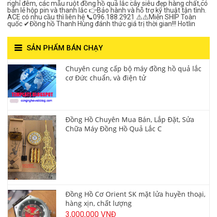
nghỉ đêm, các mẫu ruột đồng hồ quả lắc cây siêu đẹp hàng chất,có
bán lẻ hộp pin và thanh lắc 👉Bảo hành và hỗ trợ kỹ thuật tận tình.
ACE có nhu cầu thì liên hệ 📞096.188.2921 ⚠️⚠️Miễn SHIP Toàn
quốc ✔Đồng hồ Thanh Hùng đánh thức giá trị thời gian!!! Hotlin
SẢN PHẨM BÁN CHẠY
Chuyên cung cấp bộ máy đồng hồ quả lắc
cơ Đức chuẩn, và điện tử
Đồng Hồ Chuyên Mua Bán, Lắp Đặt, Sửa
Chữa Máy Đồng Hồ Quả Lắc C
Đồng Hồ Cơ Orient SK mặt lửa huyền thoại,
hàng xịn, chất lượng
3,000,000 VNĐ