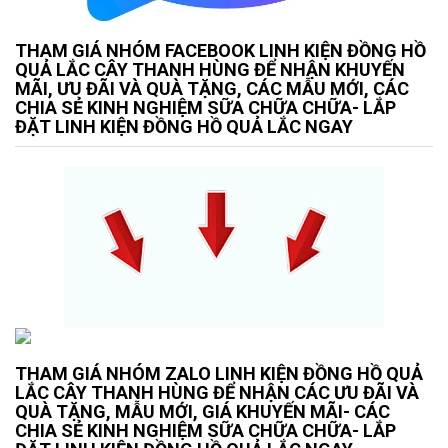
THAM GIÁ NHÓM FACEBOOK LINH KIỆN ĐỒNG HỒ
QUẢ LẮC CÂY THANH HÙNG ĐỂ NHẬN KHUYẾN
MÃI, ƯU ĐÃI VÀ QUÀ TẶNG, CÁC MẪU MỚI, CÁC
CHIA SẺ KINH NGHIỆM SỮA CHỮA CHỮA- LẮP
ĐẶT LINH KIỆN ĐỒNG HỒ QUẢ LẮC NGAY
THAM GIÁ NHÓM ZALO LINH KIỆN ĐỒNG HỒ QUẢ
LẮC CÂY THANH HÙNG ĐỂ NHẬN CÁC ƯU ĐÃI VÀ
QUÀ TẶNG, MẪU MỚI, GIÁ KHUYẾN MÃI- CÁC
CHIA SẺ KINH NGHIỆM SỮA CHỮA CHỮA- LẮP