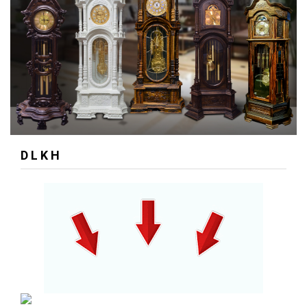
D L K H