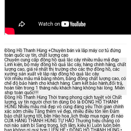
Đồng Hồ Thanh Hùng +Chuyên bán và lắp máy cơ tủ đứng
toàn quốc uy tín, chất lượng cao
Chuyên cung cấp đồng hồ quả lắc cây nhiều mẫu mã đẹp
Linh kiện, bộ máy đồng hồ quả lắc cây, hàng chính hãng, chất
lượng cao, giá rẻ nhất thị trường cho các thợ đồng hồ, các
xưởng sản xuất về lắp ráp đồng hồ quả lắc cây.
Với nhiều mẫu mã bằng nhôm, bằng đồng chất lượng cao, có
chế độ bảo hành cho khách hàng. Cam kết bảo hành,đổi trả,
hoàn tiền trong 1 tháng nếu khách hàng không hài lòng. Miễn
ship toàn quốc!!!
Đồng Hồ Thanh Hùng Thời trang phong cách tuyệt vời Chất
lượng, uy tín người chơi tin dùng Đó là ĐỒNG HỒ THANH
HÙNG Nhiều mẫu mã đẹp vô cùng đáng yêu Thời gian chính
xác sớm chiều Tăng thêm vẻ đẹp, nhiều điều tôn lên Đảm
bảo chất lượng tốt, bền Hào hoa ,lịch thiệp mua ngay đi nào
CỬA HÀNG THANH HÙNG TỰ HÀO Thương hiệu chẳng có
nơi nào sánh bì Sang trọng, lịch lãm, kiêu kì Luôn luôn bên
bạn không gì quý hơn LIÊN HỆ • ĐỒNG HỒ THANH HÙNG •