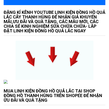
ĐĂNG KÍ KÊNH YOUTUBE LINH KIỆN ĐỒNG HỒ QUẢ
LẮC CÂY THANH HÙNG ĐỂ NHẬN GIÁ KHUYẾN
MÃI,ƯU ĐÃI VÀ QUÀ TẶNG, CÁC MẪU MỚI, CÁC
CHIA SẺ KINH NGHIỆM SỮA CHỮA CHỮA- LẮP
ĐẶT LINH KIỆN ĐỒNG HỒ QUẢ LẮC NGAY
MUA LINH KIỆN ĐỒNG HỒ QUẢ LẮC TẠI SHOP
ĐỒNG HỒ THANH HÙNG TRÊN SHOPEE ĐỂ NHẬN
ỮU ĐÃI VÀ QUÀ TẶNG