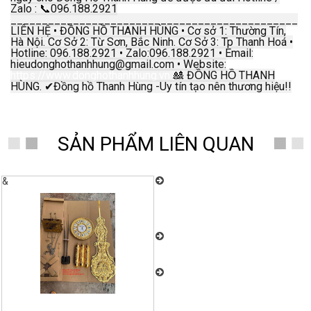
Zalo : 📞096.188.2921
______________________________________________
LIÊN HỆ • ĐỒNG HỒ THANH HÙNG • Cơ sở 1: Thường Tín,
Hà Nội. Cơ Sở 2: Từ Sơn, Bắc Ninh. Cơ Sở 3: Tp Thanh Hoá •
Hotline: 096.188.2921 • Zalo:096.188.2921 • Email:
hieudonghothanhhung@gmail.com • Website:
https://www.donghothanhhung.vn
🎎 ĐỒNG HỒ THANH
HÙNG. ✔Đồng hồ Thanh Hùng -Uy tín tạo nên thương hiệu!!
SẢN PHẨM LIÊN QUAN
Chuyên nhận sửa chữa, bảo
&
dưỡng đồng hồ quả lắc cây điện tử,
và cơ, các loại đồng hồ toàn quốc uy
tín, chất lượng cao. Đồng Hồ Thanh
Hùng: 096.188.2921
Đồng Hồ Thanh Hùng – Chuyên
cung cấp đồng hồ quả lắc cây cơ cổ
Châu Âu nhiều mẫu mã đẹp
Đồng Hồ Thanh Hùng – Chuyên
cung cấp đồng hồ quả lắc cây cơ cổ
Châu Âu nhiều mẫu mã đẹp