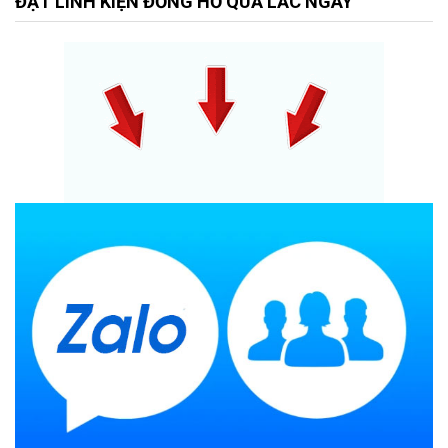
ĐẶT LINH KIỆN ĐỒNG HỒ QUẢ LẮC NGAY