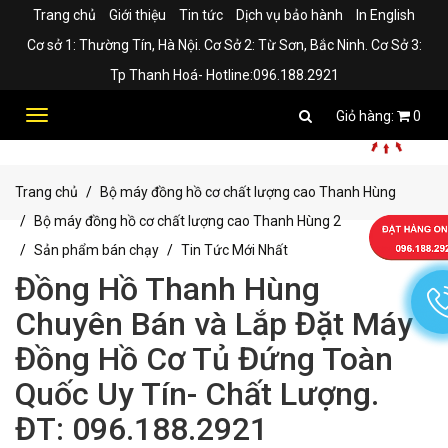
Trang chủ
Giới thiệu
Tin tức
Dịch vụ bảo hành
In English
Cơ sở 1: Thường Tín, Hà Nội. Cơ Sở 2: Từ Sơn, Bắc Ninh. Cơ Sở 3:
Tp Thanh Hoá- Hotline:096.188.2921
Toggle
0
navigation
Trang chủ
Bộ máy đồng hồ cơ chất lượng cao Thanh Hùng
Bộ máy đồng hồ cơ chất lượng cao Thanh Hùng 2
Sản phẩm bán chạy
Tin Tức Mới Nhất
Đồng Hồ Thanh Hùng
Chuyên Bán và Lắp Đặt Máy
Đồng Hồ Cơ Tủ Đứng Toàn
Quốc Uy Tín- Chất Lượng.
ĐT: 096.188.2921