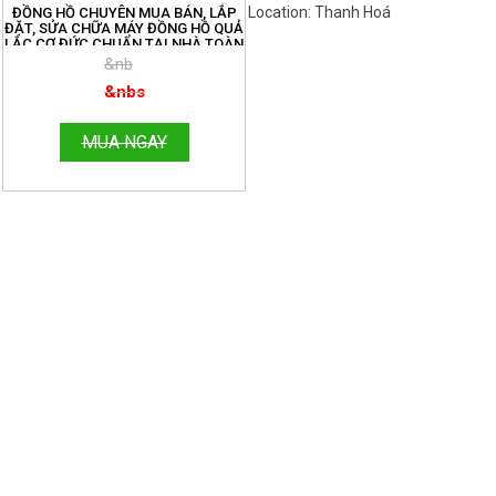
Location: Thanh Hoá
Việt Nam
ĐỒNG HỒ CHUYÊN MUA BÁN, LẮP
ĐẶT, SỬA CHỮA MÁY ĐỒNG HỒ QUẢ
LẮC CƠ ĐỨC CHUẨN TẠI NHÀ TOÀN
QUỐC. ĐT:096.188.2921
&nb
&nbs
MUA NGAY