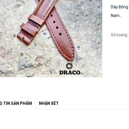
Dây Đồng 
Nam
...
Số lượng:
 TIN SẢN PHẨM
NHẬN XÉT