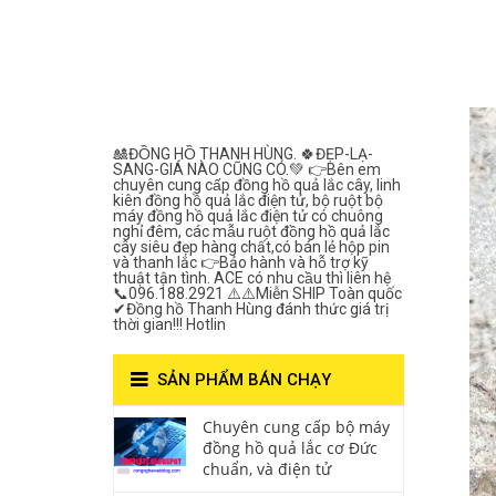
Lắc Thanh
Hùng- Số 1 Về
Chất Lượng***
🎎ĐỒNG HỒ THANH HÙNG. 🍀ĐẸP-LẠ-
SANG-GIÁ NÀO CŨNG CÓ.💚 👉Bên em
chuyên cung cấp đồng hồ quả lắc cây, linh
kiên đồng hồ quả lắc điện tử, bộ ruột bộ
máy đồng hồ quả lắc điện tử có chuông
nghỉ đêm, các mẫu ruột đồng hồ quả lắc
cây siêu đẹp hàng chất,có bán lẻ hộp pin
và thanh lắc 👉Bảo hành và hỗ trợ kỹ
thuật tận tình. ACE có nhu cầu thì liên hệ
📞096.188.2921 ⚠️⚠️Miễn SHIP Toàn quốc
✔Đồng hồ Thanh Hùng đánh thức giá trị
thời gian!!! Hotlin
SẢN PHẨM BÁN CHẠY
Chuyên cung cấp bộ máy
đồng hồ quả lắc cơ Đức
chuẩn, và điện tử