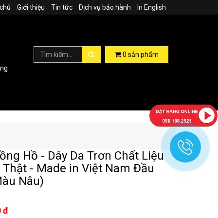
 chủ
Giới thiệu
Tin tức
Dịch vụ bảo hành
In English
0
sản phẩm
ợng
ồng Hồ - Dây Da Trơn Chất Liệu
 Thật - Made in Việt Nam Đầu
Màu Nâu)
 đ