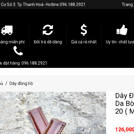
h. Cơ Sở 3: Tp Thanh Hoá- Hotline:096.188.2921
Trang
hàng miễn phí
Đổi trả dễ dàng
Giá cả rẻ nhất
Uy tín- chất lư
ne đặt hàng :096.188.2921
hủ
Dây đồng hồ
Dây Đ
Da Bò
20 ( 
126,000