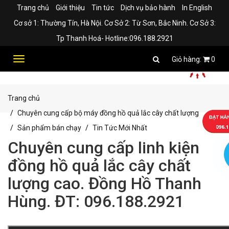
Trang chủ
Giới thiệu
Tin tức
Dịch vụ bảo hành
In English
Cơ sở 1: Thường Tín, Hà Nội. Cơ Sở 2: Từ Sơn, Bắc Ninh. Cơ Sở 3:
Tp Thanh Hoá- Hotline:096.188.2921
Toggle
0
navigation
Trang chủ
Chuyên cung cấp bộ máy đồng hồ quả lắc cây chất lượng
Sản phẩm bán chạy
Tin Tức Mới Nhất
Chuyên cung cấp linh kiện
đồng hồ quả lắc cây chất
lượng cao. Đồng Hồ Thanh
Hùng. ĐT: 096.188.2921