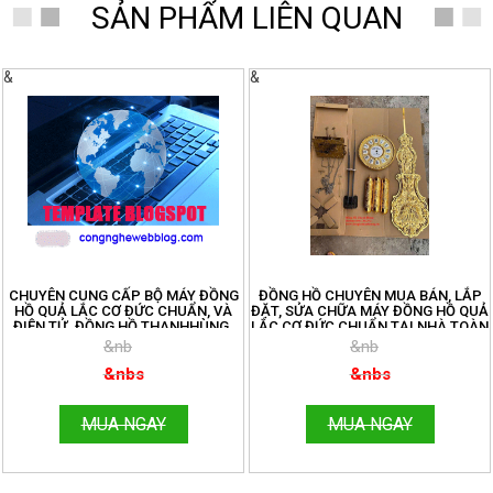
SẢN PHẨM LIÊN QUAN
&
&
CHUYÊN CUNG CẤP BỘ MÁY ĐỒNG
ĐỒNG HỒ CHUYÊN MUA BÁN, LẮP
HỒ QUẢ LẮC CƠ ĐỨC CHUẨN, VÀ
ĐẶT, SỬA CHỮA MÁY ĐỒNG HỒ QUẢ
ĐIỆN TỬ. ĐỒNG HỒ THANHHÙNG.
LẮC CƠ ĐỨC CHUẨN TẠI NHÀ TOÀN
ĐT: 096.188.2921
QUỐC. ĐT:096.188.2921
&nb
&nb
&nbs
&nbs
MUA NGAY
MUA NGAY