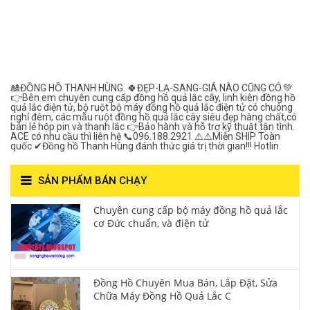
Đồng Hồ Quả Lắc Thanh
Hùng- Số 1 Về Chất
Lượng***
🎎ĐỒNG HỒ THANH HÙNG. 🍀ĐẸP-LẠ-SANG-GIÁ NÀO CŨNG CÓ.💚
👉Bên em chuyên cung cấp đồng hồ quả lắc cây, linh kiên đồng hồ
quả lắc điện tử, bộ ruột bộ máy đồng hồ quả lắc điện tử có chuông
nghỉ đêm, các mẫu ruột đồng hồ quả lắc cây siêu đẹp hàng chất,có
bán lẻ hộp pin và thanh lắc 👉Bảo hành và hỗ trợ kỹ thuật tận tình.
ACE có nhu cầu thì liên hệ 📞096.188.2921 ⚠️⚠️Miễn SHIP Toàn
quốc ✔Đồng hồ Thanh Hùng đánh thức giá trị thời gian!!! Hotlin
SẢN PHẨM BÁN CHẠY
Chuyên cung cấp bộ máy đồng hồ quả lắc
cơ Đức chuẩn, và điện tử
Đồng Hồ Chuyên Mua Bán, Lắp Đặt, Sửa
Chữa Máy Đồng Hồ Quả Lắc C