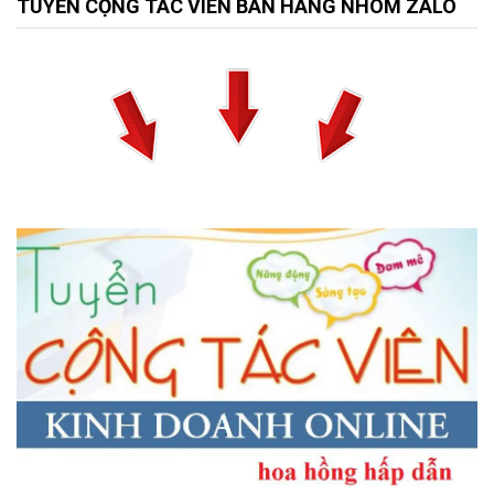
TUYỂN CỘNG TÁC VIÊN BÁN HÀNG NHÓM ZALO