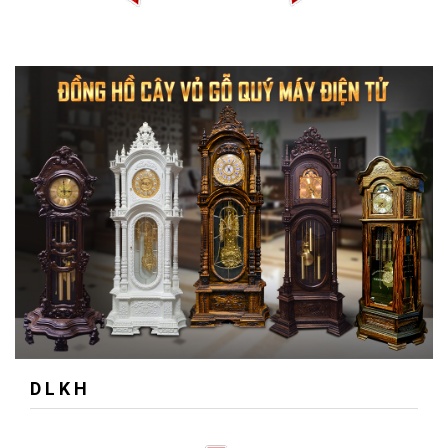
D L K H