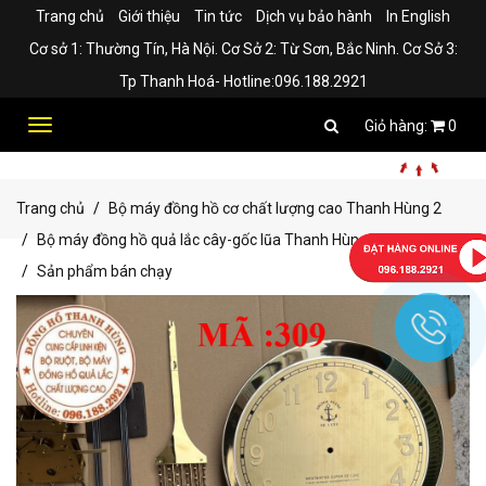
Trang chủ
Giới thiệu
Tin tức
Dịch vụ bảo hành
In English
Cơ sở 1: Thường Tín, Hà Nội. Cơ Sở 2: Từ Sơn, Bắc Ninh. Cơ Sở 3:
Tp Thanh Hoá- Hotline:096.188.2921
Toggle
0
navigation
Trang chủ
Bộ máy đồng hồ cơ chất lượng cao Thanh Hùng 2
Bộ máy đồng hồ quả lắc cây-gốc lũa Thanh Hùng
Sản phẩm bán chạy