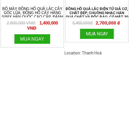
BỘ MÁY ĐỒNG HỒ QUẢ LẮC CÂY
ĐỒNG HỒ QUẢ LẮC ĐIỆN TỬ GIẢ CƠ,
GỐC LŨA, ĐỒNG HỒ CÂY HÃNG
CHẤT ĐẸP, CHUÔNG NHẠC HÀN
SINIX HÀN QUỐC CAO CẤP, ĐÁNH
QUÁ CHẤT VÀ ĐỘC ĐÁO. CÓ MẶT 30
3 BẢN NHẠC CHUÔNG CỔ ĐIỂN
VÀ 32 ĐỦ BỘ
2,800,000 VNĐ
1,400,000
5,400,000đ
2,700,000 đ
AVEMARIA, WESTMINTER, ĐIỂM
VNĐ
CHUÔNG. ÂM THANH DU DƯƠNG
RẤT HAY. KÍCH THƯỚC MẶT SỐ 32
MUA NGAY
CM. 096.188.2921
MUA NGAY
Location: Thanh Hoá
Việt Nam