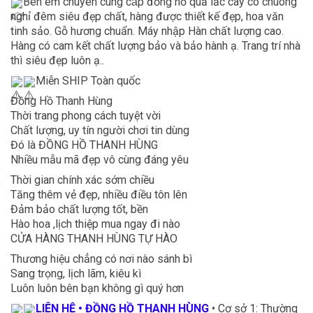
Bên em chuyên cung cấp đồng hồ quả lắc cây có chuông
nghỉ đêm siêu đẹp chất, hàng được thiết kế đẹp, hoa văn
tinh sảo. Gỗ hương chuẩn. Máy nhập Hàn chất lượng cao.
Hàng có cam kết chất lượng bảo và bảo hành ạ. Trang trí nhà
thì siêu đẹp luôn ạ..
Miễn SHIP Toàn quốc
Đồng Hồ Thanh Hùng
Thời trang phong cách tuyệt vời
Chất lượng, uy tín người chơi tin dùng
Đó là ĐỒNG HỒ THANH HÙNG
Nhiều mẫu mã đẹp vô cùng đáng yêu
Thời gian chính xác sớm chiều
Tăng thêm vẻ đẹp, nhiều điều tôn lên
Đảm bảo chất lượng tốt, bền
Hào hoa ,lịch thiệp mua ngay đi nào
CỬA HÀNG THANH HÙNG TỰ HÀO
Thương hiệu chẳng có nơi nào sánh bì
Sang trọng, lịch lãm, kiêu kì
Luôn luôn bên bạn không gì quý hơn
LIÊN HỆ • ĐỒNG HỒ THANH HÙNG
• Cơ sở 1: Thường