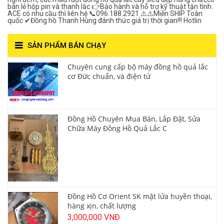
bán lẻ hộp pin và thanh lắc 👉Bảo hành và hỗ trợ kỹ thuật tận tình.
ACE có nhu cầu thì liên hệ 📞096.188.2921 ⚠️⚠️Miễn SHIP Toàn
quốc ✔Đồng hồ Thanh Hùng đánh thức giá trị thời gian!!! Hotlin
SẢN PHẨM BÁN CHẠY
Chuyên cung cấp bộ máy đồng hồ quả lắc
cơ Đức chuẩn, và điện tử
Đồng Hồ Chuyên Mua Bán, Lắp Đặt, Sửa
Chữa Máy Đồng Hồ Quả Lắc C
Đồng Hồ Cơ Orient SK mặt lửa huyền thoại,
hàng xịn, chất lượng
3,000,000 VNĐ