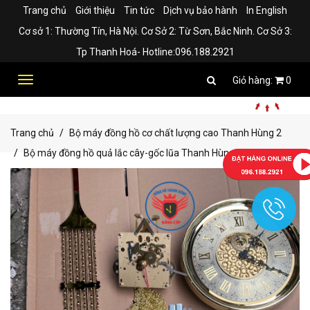
Trang chủ
Giới thiệu
Tin tức
Dịch vụ bảo hành
In English
Cơ sở 1: Thường Tín, Hà Nội. Cơ Sở 2: Từ Sơn, Bắc Ninh. Cơ Sở 3:
Tp Thanh Hoá- Hotline:096.188.2921
Toggle
0
navigation
Trang chủ
Bộ máy đồng hồ cơ chất lượng cao Thanh Hùng 2
Bộ máy đồng hồ quả lắc cây-gốc lũa Thanh Hùng