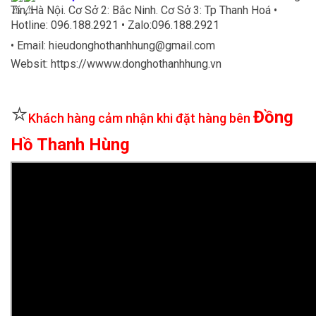
Tín, Hà Nội. Cơ Sở 2: Bắc Ninh. Cơ Sở 3: Tp Thanh Hoá •
Hotline: 096.188.2921 • Zalo:096.188.2921
• Email: hieudonghothanhhung@gmail.com
Websit: https://wwww.donghothanhhung.vn
⭐
Đồng
Khách hàng cảm nhận khi đặt hàng bên
Hồ Thanh Hùng