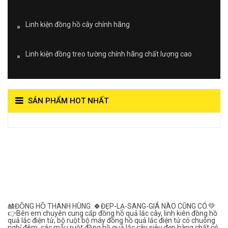
Linh kiện đồng hồ cây chính hãng
Linh kiện đồng treo tường chính hãng chất lượng cao
SẢN PHẨM HOT NHẤT
View on Vocaroo >>
Đồng Hồ Quả Lắc Thanh
Hùng- Số 1 Về Chất
Lượng***
🎎ĐỒNG HỒ THANH HÙNG. 🍀ĐẸP-LẠ-SANG-GIÁ NÀO CŨNG CÓ.💚
👉Bên em chuyên cung cấp đồng hồ quả lắc cây, linh kiên đồng hồ
quả lắc điện tử, bộ ruột bộ máy đồng hồ quả lắc điện tử có chuông
nghỉ đêm, các mẫu ruột đồng hồ quả lắc cây siêu đẹp hàng chất,có