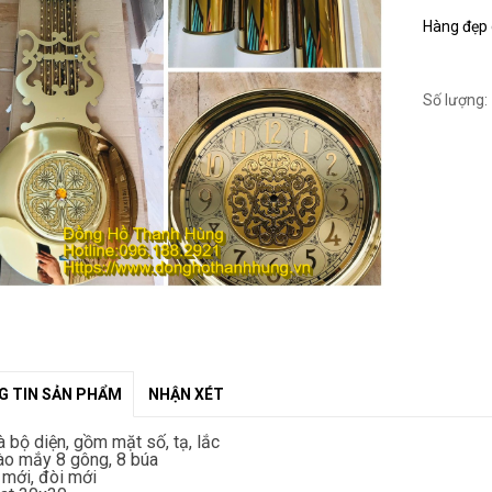
Hàng đẹp c
Số lượng:
 TIN SẢN PHẨM
NHẬN XÉT
à bộ diện, gồm mặt số, tạ, lắc
ào mắy 8 gông, 8 búa
mới, đòi mới