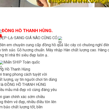
ĐỒNG HỒ THANH HÙNG.
ĐẸP-LẠ-SANG-GIÁ NÀO CŨNG CÓ.
Bên em chuyên cung cấp đồng hồ quả lắc cây có chuông nghỉ đê
 tinh sảo. Gỗ hương chuẩn. Máy nhập Hàn chất lượng cao. Hàng c
ng trí nhà thì siêu đẹp luôn ạ..
Miễn SHIP Toàn quốc
ng Hồ Thanh Hùng
i trang phong cách tuyệt vời
t lượng, uy tín người chơi tin dùng
 là ĐỒNG HỒ THANH HÙNG
iều mẫu mã đẹp vô cùng đáng yêu
i gian chính xác sớm chiều
g thêm vẻ đẹp, nhiều điều tôn lên
 bảo chất lượng tốt, bền