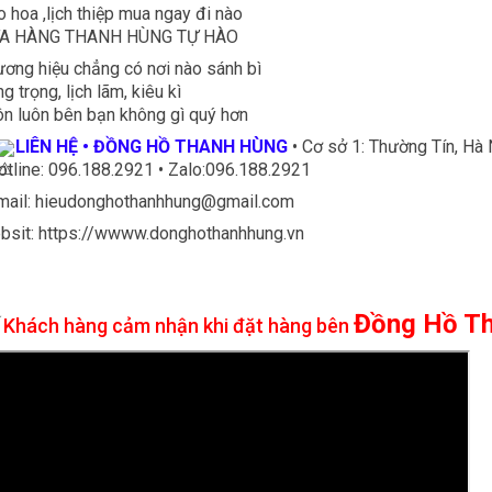
 hoa ,lịch thiệp mua ngay đi nào
A HÀNG THANH HÙNG TỰ HÀO
ơng hiệu chẳng có nơi nào sánh bì
g trọng, lịch lãm, kiêu kì
n luôn bên bạn không gì quý hơn
LIÊN HỆ • ĐỒNG HỒ THANH HÙNG
• Cơ sở 1: Thường Tín, Hà 
otline: 096.188.2921 • Zalo:096.188.2921
Email: hieudonghothanhhung@gmail.com
bsit: https://wwww.donghothanhhung.vn
⭐
Đồng Hồ T
Khách hàng cảm nhận khi đặt hàng bên