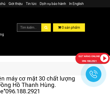
 chủ
Giới thiệu
Tin tức
Dịch vụ bảo hành
In English
0
sản phẩm
ợng
ện máy cơ mặt 30 chất lượng
Đồng Hồ Thanh Hùng.
ne"096.188.2921