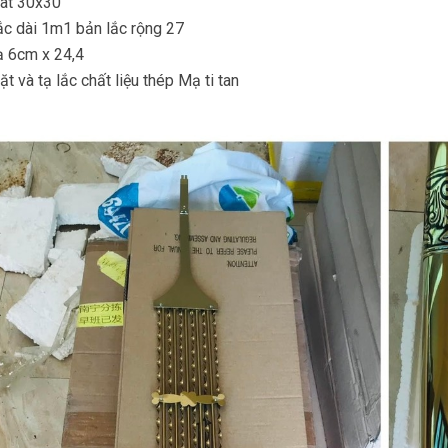
at 30x30
ắc dài 1m1 bản lắc rộng 27
ạ 6cm x 24,4
t và tạ lắc chất liệu thép Mạ ti tan