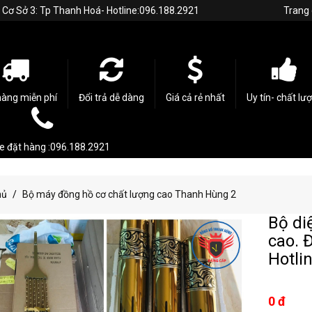
h. Cơ Sở 3: Tp Thanh Hoá- Hotline:096.188.2921
Trang
hàng miễn phí
Đổi trả dễ dàng
Giá cả rẻ nhất
Uy tín- chất lư
ne đặt hàng :096.188.2921
hủ
Bộ máy đồng hồ cơ chất lượng cao Thanh Hùng 2
Bộ di
cao. 
Hotli
0 đ