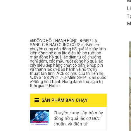
M
Lắc Thanh
L
Hùng- Số 1 Về
T
Mặ
Chất Lượng***
🎎ĐỒNG HỒ THANH HÙNG. 🍀ĐẸP-LẠ-
SANG-GIÁ NÀO CŨNG CÓ.💚 👉Bên em
chuyên cung cấp đồng hồ quả lắc cây, linh
kiên đồng hồ quả lắc điện tử, bộ ruột bộ
máy đồng hồ quả lắc điện tử có chuông
nghỉ đêm, các mẫu ruột đồng hồ quả lắc
cây siêu đẹp hàng chất,có bán lẻ hộp pin
và thanh lắc 👉Bảo hành và hỗ trợ kỹ
thuật tận tình. ACE có nhu cầu thì liên hệ
📞096.188.2921 ⚠️⚠️Miễn SHIP Toàn quốc
✔Đồng hồ Thanh Hùng đánh thức giá trị
thời gian!!! Hotlin
SẢN PHẨM BÁN CHẠY
Chuyên cung cấp bộ máy
đồng hồ quả lắc cơ Đức
chuẩn, và điện tử