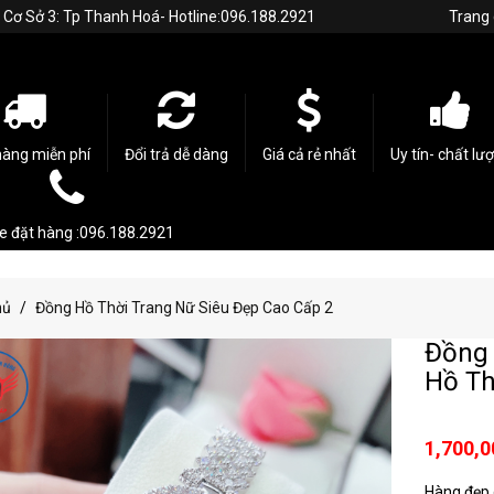
h. Cơ Sở 3: Tp Thanh Hoá- Hotline:096.188.2921
Trang
hàng miễn phí
Đổi trả dễ dàng
Giá cả rẻ nhất
Uy tín- chất lư
ne đặt hàng :096.188.2921
hủ
Đồng Hồ Thời Trang Nữ Siêu Đẹp Cao Cấp 2
Đồng 
Hồ Th
1,700,0
Hàng đẹp c