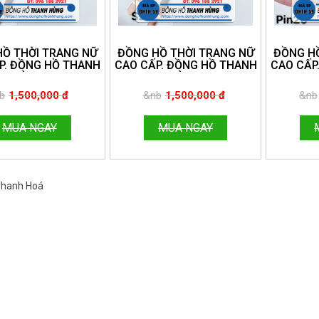
HỒ THỜI TRANG NỮ
ĐỒNG HỒ THỜI TRANG NỮ
ĐỒNG HỒ
P. ĐỒNG HỒ THANH
CAO CẤP. ĐỒNG HỒ THANH
CAO CẤP
HÙNG.
HÙNG.
NE:096.188.2921
HOTLINE:096.188.2921
HOTLIN
b
1,500,000 đ
&nb
1,500,000 đ
&nb
MUA NGAY
MUA NGAY
 Thanh Hoá
Việt Nam