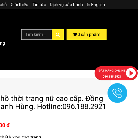
 chủ
Giới thiệu
Tin tức
Dịch vụ bảo hành
In English
0
sản phẩm
ợng
hồ thời trang nữ cao cấp. Đồng
anh Hùng. Hotline:096.188.2921
00 đ
hất lượng, thời trang...