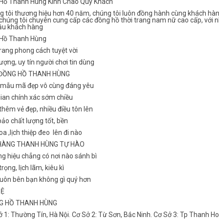
Hồ Thanh Hùng Kính Chào Quý Khách
g tôi thương hiệu hơn 40 năm, chúng tôi luôn đồng hành cùng khách hàn
chúng tôi chuyên cung cấp các đồng hồ thời trang nam nữ cao cấp, với n
ầu khách hàng
Hồ Thanh Hùng
rang phong cách tuyệt vời
ượng, uy tín người chơi tin dùng
 ĐỒNG HỒ THANH HÙNG
 mẫu mã đẹp vô cùng đáng yêu
gian chính xác sớm chiều
hêm vẻ đẹp, nhiều điều tôn lên
ảo chất lượng tốt, bền
a ,lịch thiệp đeo lên đi nào
HÀNG THANH HÙNG TỰ HÀO
g hiệu chẳng có nơi nào sánh bì
rọng, lịch lãm, kiêu kì
luôn bên bạn không gì quý hơn
HỆ
NG HỒ THANH HÙNG
ở 1: Thường Tín, Hà Nội. Cơ Sở 2: Từ Sơn, Bắc Ninh. Cơ Sở 3: Tp Thanh H