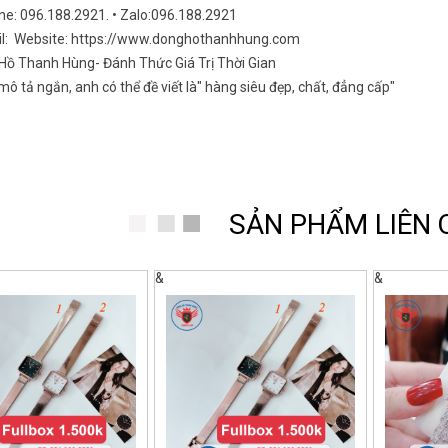
ine: 096.188.2921. • Zalo:096.188.2921
il: Website: https://www.donghothanhhung.com
Hồ Thanh Hùng- Đánh Thức Giá Trị Thời Gian
ô tả ngắn, anh có thể đề viết là" hàng siêu đẹp, chất, đẳng cấp"
SẢN PHẨM LIÊN
&
&