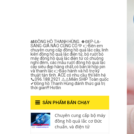
Lắc Thanh
Hùng- Số 1 Về
Chất Lượng***
🎎ĐỒNG HỒ THANH HÙNG. 🍀ĐẸP-LẠ-
SANG-GIÁ NÀO CŨNG CÓ.💚 👉Bên em
chuyên cung cấp đồng hồ quả lắc cây, linh
kiên đồng hồ quả lắc điện tử, bộ ruột bộ
máy đồng hồ quả lắc điện tử có chuông
nghỉ đêm, các mẫu ruột đồng hồ quả lắc
cây siêu đẹp hàng chất,có bán lẻ hộp pin
và thanh lắc 👉Bảo hành và hỗ trợ kỹ
thuật tận tình. ACE có nhu cầu thì liên hệ
📞096.188.2921 ⚠️⚠️Miễn SHIP Toàn quốc
✔Đồng hồ Thanh Hùng đánh thức giá trị
thời gian!!! Hotlin
SẢN PHẨM BÁN CHẠY
Chuyên cung cấp bộ máy
đồng hồ quả lắc cơ Đức
chuẩn, và điện tử