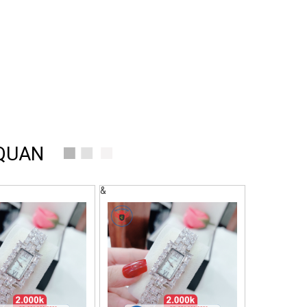
 QUAN
&