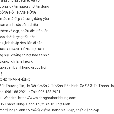
rang phong cách tuyệt vời
ượng, uy tín người chơi tin dùng
 ĐỒNG HỒ THANH HÙNG
 mẫu mã đẹp vô cùng đáng yêu
gian chính xác sớm chiều
hêm vẻ đẹp, nhiều điều tôn lên
ảo chất lượng tốt, bền
a ,lịch thiệp đeo lên đi nào
HÀNG THANH HÙNG TỰ HÀO
g hiệu chẳng có nơi nào sánh bì
rọng, lịch lãm, kiêu kì
luôn bên bạn không gì quý hơn
HỆ
NG HỒ THANH HÙNG
ở 1: Thường Tín, Hà Nội. Cơ Sở 2: Từ Sơn, Bắc Ninh. Cơ Sở 3: Tp Thanh H
ine: 096.188.2921. • Zalo:096.188.2921
il: Website: https://www.donghothanhhung.com
Hồ Thanh Hùng- Đánh Thức Giá Trị Thời Gian
ô tả ngắn, anh có thể đề viết là" hàng siêu đẹp, chất, đẳng cấp"