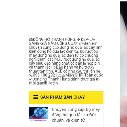
Lắc Thanh
Hùng- Số 1 Về
Chất Lượng***
🎎ĐỒNG HỒ THANH HÙNG. 🍀ĐẸP-LẠ-
SANG-GIÁ NÀO CŨNG CÓ.💚 👉Bên em
chuyên cung cấp đồng hồ quả lắc cây, linh
kiên đồng hồ quả lắc điện tử, bộ ruột bộ
máy đồng hồ quả lắc điện tử có chuông
nghỉ đêm, các mẫu ruột đồng hồ quả lắc
cây siêu đẹp hàng chất,có bán lẻ hộp pin
và thanh lắc 👉Bảo hành và hỗ trợ kỹ
thuật tận tình. ACE có nhu cầu thì liên hệ
📞096.188.2921 ⚠️⚠️Miễn SHIP Toàn quốc
✔Đồng hồ Thanh Hùng đánh thức giá trị
thời gian!!! Hotlin
SẢN PHẨM BÁN CHẠY
Chuyên cung cấp bộ máy
đồng hồ quả lắc cơ Đức
chuẩn, và điện tử