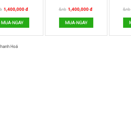
HÙNG.
HÙNG.
NE:096.188.2921
HOTLINE:096.188.2921
HOTLIN
b
1,400,000 đ
&nb
1,400,000 đ
&nb
MUA NGAY
MUA NGAY
 Thanh Hoá
Việt Nam