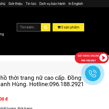
 chủ
Giới thiệu
Tin tức
Dịch vụ bảo hành
In English
0
sản phẩm
ợng
hồ thời trang nữ cao cấp. Đồng
anh Hùng. Hotline:096.188.2921
00 đ
hất lượng, thời trang...