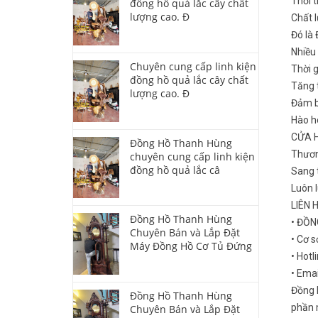
Thời t
đồng hồ quả lắc cây chất
lượng cao. Đ
Chất l
Đó là
Nhiều
Chuyên cung cấp linh kiện
Thời 
đồng hồ quả lắc cây chất
Tăng t
lượng cao. Đ
Đảm b
Hào ho
CỬA 
Đồng Hồ Thanh Hùng
Thươn
chuyên cung cấp linh kiện
đồng hồ quả lắc câ
Sang t
Luôn 
LIÊN 
Đồng Hồ Thanh Hùng
• ĐỒ
Chuyên Bán và Lắp Đặt
• Cơ s
Máy Đồng Hồ Cơ Tủ Đứng
• Hotl
• Ema
Đồng 
Đồng Hồ Thanh Hùng
phần m
Chuyên Bán và Lắp Đặt