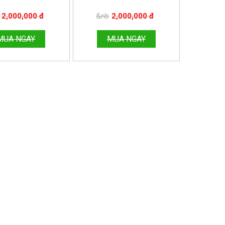
HÙNG.
HÙNG.
E:096.188.2921
HOTLINE:096.188.2921
2,000,000 đ
&nb
2,000,000 đ
MUA NGAY
MUA NGAY