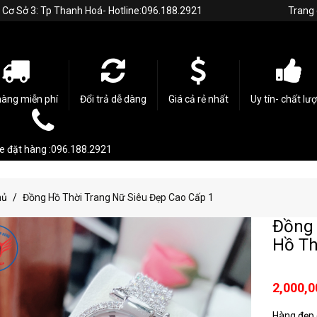
h. Cơ Sở 3: Tp Thanh Hoá- Hotline:096.188.2921
Trang
hàng miễn phí
Đổi trả dễ dàng
Giá cả rẻ nhất
Uy tín- chất lư
ne đặt hàng :096.188.2921
hủ
Đồng Hồ Thời Trang Nữ Siêu Đẹp Cao Cấp 1
Đồng 
Hồ Th
2,000,0
Hàng đẹp c