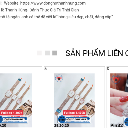
il: Website: https://www.donghothanhhung.com
Hồ Thanh Hùng- Đánh Thức Giá Trị Thời Gian
ô tả ngắn, anh có thể đề viết là" hàng siêu đẹp, chất, đẳng cấp"
SẢN PHẨM LIÊN
&
&