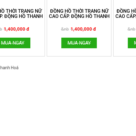
HỒ THỜI TRANG NỮ
ĐỒNG HỒ THỜI TRANG NỮ
ĐỒNG HỒ
P. ĐỒNG HỒ THANH
CAO CẤP. ĐỒNG HỒ THANH
CAO CẤP
HÙNG.
HÙNG.
NE:096.188.2921
HOTLINE:096.188.2921
HOTLIN
b
1,400,000 đ
&nb
1,400,000 đ
&nb
MUA NGAY
MUA NGAY
 Thanh Hoá
Việt Nam