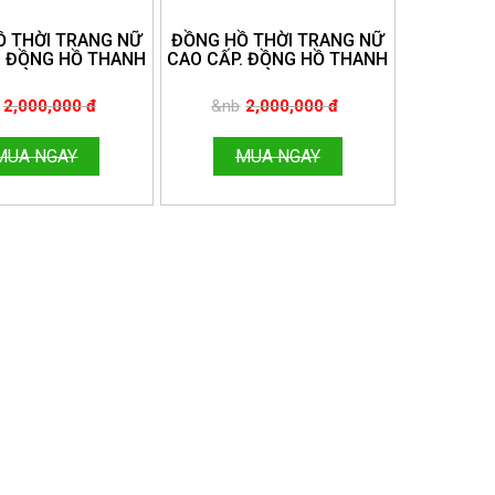
 THỜI TRANG NỮ
ĐỒNG HỒ THỜI TRANG NỮ
. ĐỒNG HỒ THANH
CAO CẤP. ĐỒNG HỒ THANH
HÙNG.
HÙNG.
E:096.188.2921
HOTLINE:096.188.2921
2,000,000 đ
&nb
2,000,000 đ
MUA NGAY
MUA NGAY