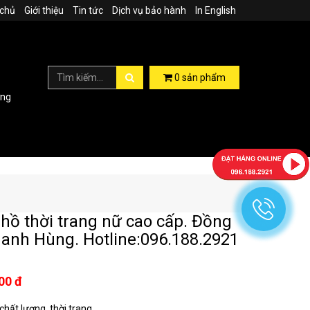
 chủ
Giới thiệu
Tin tức
Dịch vụ bảo hành
In English
0
sản phẩm
ợng
hồ thời trang nữ cao cấp. Đồng
anh Hùng. Hotline:096.188.2921
00 đ
hất lượng, thời trang...