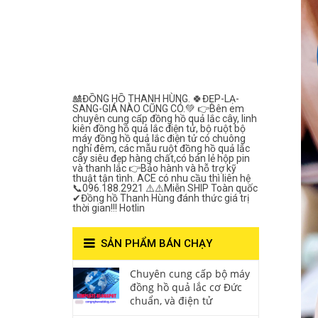
Lắc Thanh
Hùng- Số 1 Về
Chất Lượng***
🎎ĐỒNG HỒ THANH HÙNG. 🍀ĐẸP-LẠ-
SANG-GIÁ NÀO CŨNG CÓ.💚 👉Bên em
chuyên cung cấp đồng hồ quả lắc cây, linh
kiên đồng hồ quả lắc điện tử, bộ ruột bộ
máy đồng hồ quả lắc điện tử có chuông
nghỉ đêm, các mẫu ruột đồng hồ quả lắc
cây siêu đẹp hàng chất,có bán lẻ hộp pin
và thanh lắc 👉Bảo hành và hỗ trợ kỹ
thuật tận tình. ACE có nhu cầu thì liên hệ
📞096.188.2921 ⚠️⚠️Miễn SHIP Toàn quốc
✔Đồng hồ Thanh Hùng đánh thức giá trị
thời gian!!! Hotlin
SẢN PHẨM BÁN CHẠY
Chuyên cung cấp bộ máy
đồng hồ quả lắc cơ Đức
chuẩn, và điện tử