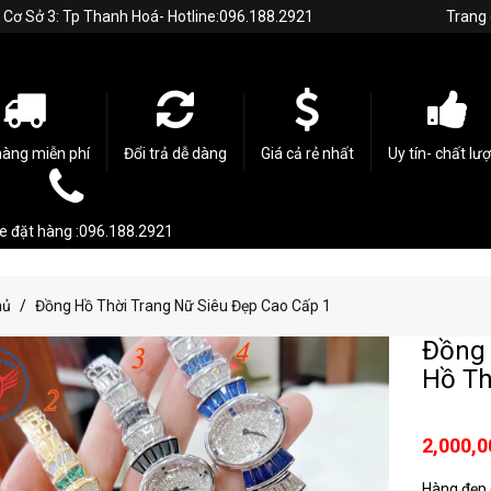
h. Cơ Sở 3: Tp Thanh Hoá- Hotline:096.188.2921
Trang
hàng miễn phí
Đổi trả dễ dàng
Giá cả rẻ nhất
Uy tín- chất lư
ne đặt hàng :096.188.2921
hủ
Đồng Hồ Thời Trang Nữ Siêu Đẹp Cao Cấp 1
Đồng 
Hồ Th
2,000,0
Hàng đẹp c