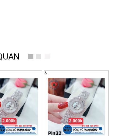
 QUAN
&