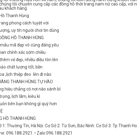
chúng tôi chuyên cung cấp các đồng hồ thời trang nam nữ cao cấp, với n
ầu khách hàng
Hồ Thanh Hùng
rang phong cách tuyệt vời
ượng, uy tín người chơi tin dùng
 ĐỒNG HỒ THANH HÙNG
 mẫu mã đẹp vô cùng đáng yêu
gian chính xác sớm chiều
hêm vẻ đẹp, nhiều điều tôn lên
ảo chất lượng tốt, bền
a ,lịch thiệp đeo lên đi nào
HÀNG THANH HÙNG TỰ HÀO
g hiệu chẳng có nơi nào sánh bì
rọng, lịch lãm, kiêu kì
luôn bên bạn không gì quý hơn
HỆ
NG HỒ THANH HÙNG
ở 1: Thường Tín, Hà Nội. Cơ Sở 2: Từ Sơn, Bắc Ninh. Cơ Sở 3: Tp Thanh H
ine: 096.188.2921. • Zalo:096.188.2921