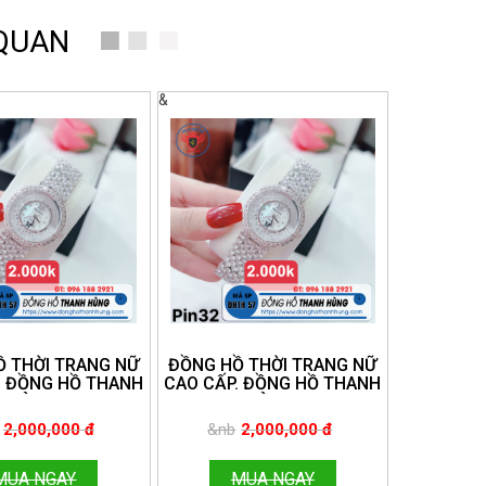
 QUAN
&
 THỜI TRANG NỮ
ĐỒNG HỒ THỜI TRANG NỮ
. ĐỒNG HỒ THANH
CAO CẤP. ĐỒNG HỒ THANH
HÙNG.
HÙNG.
E:096.188.2921
HOTLINE:096.188.2921
2,000,000 đ
&nb
2,000,000 đ
MUA NGAY
MUA NGAY