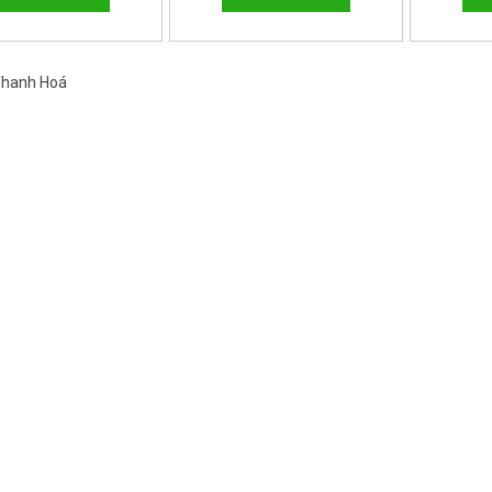
 Thanh Hoá
Việt Nam