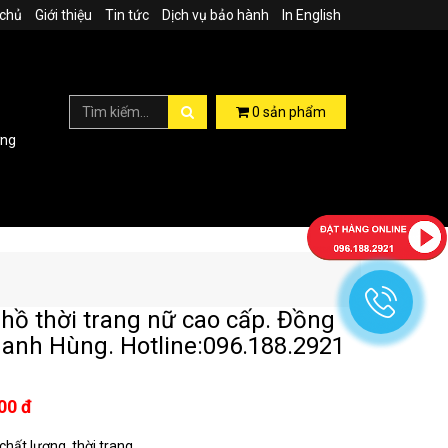
 chủ
Giới thiệu
Tin tức
Dịch vụ bảo hành
In English
0
sản phẩm
ợng
hồ thời trang nữ cao cấp. Đồng
anh Hùng. Hotline:096.188.2921
00 đ
hất lượng, thời trang...