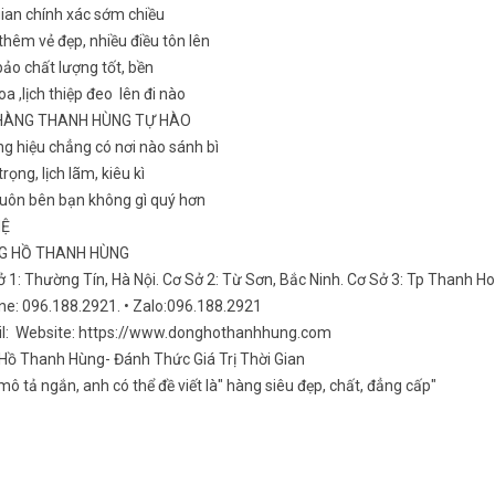
gian chính xác sớm chiều
hêm vẻ đẹp, nhiều điều tôn lên
ảo chất lượng tốt, bền
a ,lịch thiệp đeo lên đi nào
HÀNG THANH HÙNG TỰ HÀO
g hiệu chẳng có nơi nào sánh bì
rọng, lịch lãm, kiêu kì
luôn bên bạn không gì quý hơn
HỆ
NG HỒ THANH HÙNG
ở 1: Thường Tín, Hà Nội. Cơ Sở 2: Từ Sơn, Bắc Ninh. Cơ Sở 3: Tp Thanh H
ine: 096.188.2921. • Zalo:096.188.2921
il: Website: https://www.donghothanhhung.com
Hồ Thanh Hùng- Đánh Thức Giá Trị Thời Gian
ô tả ngắn, anh có thể đề viết là" hàng siêu đẹp, chất, đẳng cấp"