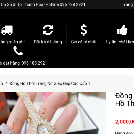
h. Cơ Sở 3: Tp Thanh Hoá- Hotline:096.188.2921
Trang
hàng miễn phí
Đổi trả dễ dàng
Giá cả rẻ nhất
Uy tín- chất lư
ne đặt hàng :096.188.2921
hủ
Đồng Hồ Thời Trang Nữ Siêu Đẹp Cao Cấp 1
Đồng 
Hồ Th
2,000,0
Hàng đẹp c