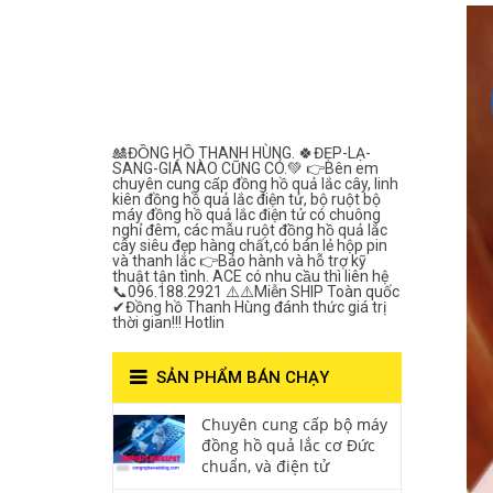
Lắc Thanh
Hùng- Số 1 Về
Chất Lượng***
🎎ĐỒNG HỒ THANH HÙNG. 🍀ĐẸP-LẠ-
SANG-GIÁ NÀO CŨNG CÓ.💚 👉Bên em
chuyên cung cấp đồng hồ quả lắc cây, linh
kiên đồng hồ quả lắc điện tử, bộ ruột bộ
máy đồng hồ quả lắc điện tử có chuông
nghỉ đêm, các mẫu ruột đồng hồ quả lắc
cây siêu đẹp hàng chất,có bán lẻ hộp pin
và thanh lắc 👉Bảo hành và hỗ trợ kỹ
thuật tận tình. ACE có nhu cầu thì liên hệ
📞096.188.2921 ⚠️⚠️Miễn SHIP Toàn quốc
✔Đồng hồ Thanh Hùng đánh thức giá trị
thời gian!!! Hotlin
SẢN PHẨM BÁN CHẠY
Chuyên cung cấp bộ máy
đồng hồ quả lắc cơ Đức
chuẩn, và điện tử