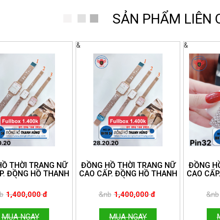
SẢN PHẨM LIÊN
&
&
HỒ THỜI TRANG NỮ
ĐỒNG HỒ THỜI TRANG NỮ
ĐỒNG HỒ
P. ĐỒNG HỒ THANH
CAO CẤP. ĐỒNG HỒ THANH
CAO CẤP
HÙNG.
HÙNG.
NE:096.188.2921
HOTLINE:096.188.2921
HOTLIN
b
1,400,000 đ
&nb
1,400,000 đ
&nb
MUA NGAY
MUA NGAY