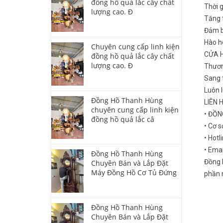
đồng hồ quả lắc cây chất
Thời 
lượng cao. Đ
Tăng t
Đảm b
Hào ho
Chuyên cung cấp linh kiện
CỬA 
đồng hồ quả lắc cây chất
lượng cao. Đ
Thươn
Sang t
Luôn 
Đồng Hồ Thanh Hùng
LIÊN 
chuyên cung cấp linh kiện
• ĐỒ
đồng hồ quả lắc câ
• Cơ s
• Hotl
• Ema
Đồng Hồ Thanh Hùng
Đồng 
Chuyên Bán và Lắp Đặt
Máy Đồng Hồ Cơ Tủ Đứng
phần m
Đồng Hồ Thanh Hùng
Chuyên Bán và Lắp Đặt