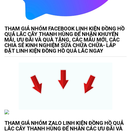
THAM GIÁ NHÓM FACEBOOK LINH KIỆN ĐỒNG HỒ
QUẢ LẮC CÂY THANH HÙNG ĐỂ NHẬN KHUYẾN
MÃI, ƯU ĐÃI VÀ QUÀ TẶNG, CÁC MẪU MỚI, CÁC
CHIA SẺ KINH NGHIỆM SỮA CHỮA CHỮA- LẮP
ĐẶT LINH KIỆN ĐỒNG HỒ QUẢ LẮC NGAY
THAM GIÁ NHÓM ZALO LINH KIỆN ĐỒNG HỒ QUẢ
LẮC CÂY THANH HÙNG ĐỂ NHẬN CÁC ƯU ĐÃI VÀ