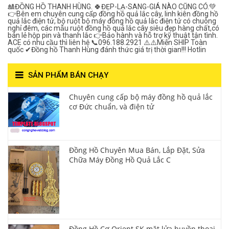
🎎ĐỒNG HỒ THANH HÙNG. 🍀ĐẸP-LẠ-SANG-GIÁ NÀO CŨNG CÓ.💚
👉Bên em chuyên cung cấp đồng hồ quả lắc cây, linh kiên đồng hồ
quả lắc điện tử, bộ ruột bộ máy đồng hồ quả lắc điện tử có chuông
nghỉ đêm, các mẫu ruột đồng hồ quả lắc cây siêu đẹp hàng chất,có
bán lẻ hộp pin và thanh lắc 👉Bảo hành và hỗ trợ kỹ thuật tận tình.
ACE có nhu cầu thì liên hệ 📞096.188.2921 ⚠️⚠️Miễn SHIP Toàn
quốc ✔Đồng hồ Thanh Hùng đánh thức giá trị thời gian!!! Hotlin
SẢN PHẨM BÁN CHẠY
Chuyên cung cấp bộ máy đồng hồ quả lắc
cơ Đức chuẩn, và điện tử
Đồng Hồ Chuyên Mua Bán, Lắp Đặt, Sửa
Chữa Máy Đồng Hồ Quả Lắc C
Đồng Hồ Cơ Orient SK mặt lửa huyền thoại,