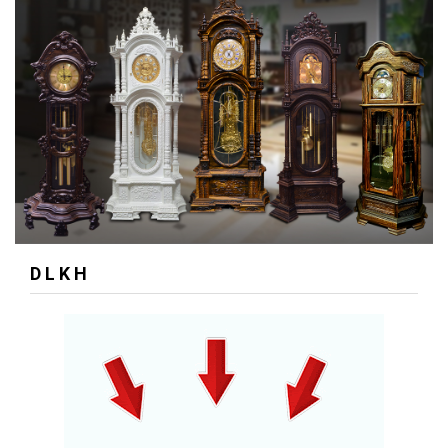
D L K H