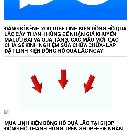
ĐĂNG KÍ KÊNH YOUTUBE LINH KIỆN ĐỒNG HỒ QUẢ
LẮC CÂY THANH HÙNG ĐỂ NHẬN GIÁ KHUYẾN
MÃI,ƯU ĐÃI VÀ QUÀ TẶNG, CÁC MẪU MỚI, CÁC
CHIA SẺ KINH NGHIỆM SỮA CHỮA CHỮA- LẮP
ĐẶT LINH KIỆN ĐỒNG HỒ QUẢ LẮC NGAY
MUA LINH KIỆN ĐỒNG HỒ QUẢ LẮC TẠI SHOP
ĐỒNG HỒ THANH HÙNG TRÊN SHOPEE ĐỂ NHẬN