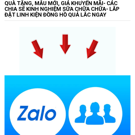
QUÀ TẶNG, MẪU MỚI, GIÁ KHUYẾN MÃI- CÁC
CHIA SẺ KINH NGHIỆM SỮA CHỮA CHỮA- LẮP
ĐẶT LINH KIỆN ĐỒNG HỒ QUẢ LẮC NGAY