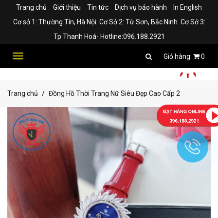
Trang chủ
Giới thiệu
Tin tức
Dịch vụ bảo hành
In English
Cơ sở 1: Thường Tín, Hà Nội. Cơ Sở 2: Từ Sơn, Bắc Ninh. Cơ Sở 3:
Tp Thanh Hoá- Hotline:096.188.2921
Toggle
0
navigation
Trang chủ
Đồng Hồ Thời Trang Nữ Siêu Đẹp Cao Cấp 2