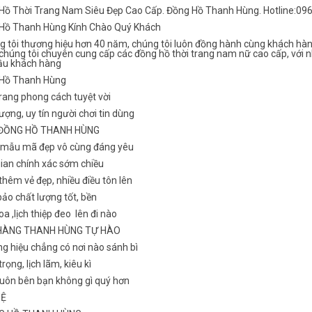
Hồ Thời Trang Nam Siêu Đẹp Cao Cấp. Đồng Hồ Thanh Hùng. Hotline:09
Hồ Thanh Hùng Kính Chào Quý Khách
g tôi thương hiệu hơn 40 năm, chúng tôi luôn đồng hành cùng khách hàn
chúng tôi chuyên cung cấp các đồng hồ thời trang nam nữ cao cấp, với n
ầu khách hàng
Hồ Thanh Hùng
rang phong cách tuyệt vời
ượng, uy tín người chơi tin dùng
 ĐỒNG HỒ THANH HÙNG
 mẫu mã đẹp vô cùng đáng yêu
gian chính xác sớm chiều
hêm vẻ đẹp, nhiều điều tôn lên
ảo chất lượng tốt, bền
a ,lịch thiệp đeo lên đi nào
HÀNG THANH HÙNG TỰ HÀO
g hiệu chẳng có nơi nào sánh bì
rọng, lịch lãm, kiêu kì
luôn bên bạn không gì quý hơn
HỆ