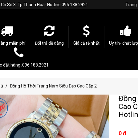
h. Cơ Sở 3: Tp Thanh Hoá- Hotline:096.188.2921
Trang
hàng miễn phí
Đổi trả dễ dàng
Giá cả rẻ nhất
Uy tín- chất lư
ne đặt hàng :096.188.2921
hủ
Đồng Hồ Thời Trang Nam Siêu Đẹp Cao Cấp 2
Đồng 
Cao C
Hotli
0 đ