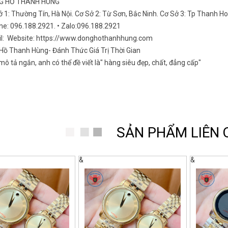
NG HỒ THANH HÙNG
ở 1: Thường Tín, Hà Nội. Cơ Sở 2: Từ Sơn, Bắc Ninh. Cơ Sở 3: Tp Thanh H
ine: 096.188.2921. • Zalo:096.188.2921
il: Website: https://www.donghothanhhung.com
Hồ Thanh Hùng- Đánh Thức Giá Trị Thời Gian
ô tả ngắn, anh có thể đề viết là" hàng siêu đẹp, chất, đẳng cấp"
SẢN PHẨM LIÊN
&
&