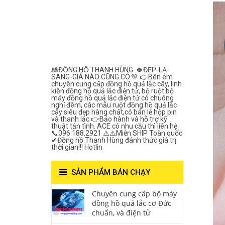
Lắc Thanh
Hùng- Số 1 Về
Chất Lượng***
🎎ĐỒNG HỒ THANH HÙNG. 🍀ĐẸP-LẠ-
SANG-GIÁ NÀO CŨNG CÓ.💚 👉Bên em
chuyên cung cấp đồng hồ quả lắc cây, linh
kiên đồng hồ quả lắc điện tử, bộ ruột bộ
máy đồng hồ quả lắc điện tử có chuông
nghỉ đêm, các mẫu ruột đồng hồ quả lắc
cây siêu đẹp hàng chất,có bán lẻ hộp pin
và thanh lắc 👉Bảo hành và hỗ trợ kỹ
thuật tận tình. ACE có nhu cầu thì liên hệ
📞096.188.2921 ⚠️⚠️Miễn SHIP Toàn quốc
✔Đồng hồ Thanh Hùng đánh thức giá trị
thời gian!!! Hotlin
SẢN PHẨM BÁN CHẠY
Chuyên cung cấp bộ máy
đồng hồ quả lắc cơ Đức
chuẩn, và điện tử