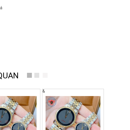
oá
 QUAN
&