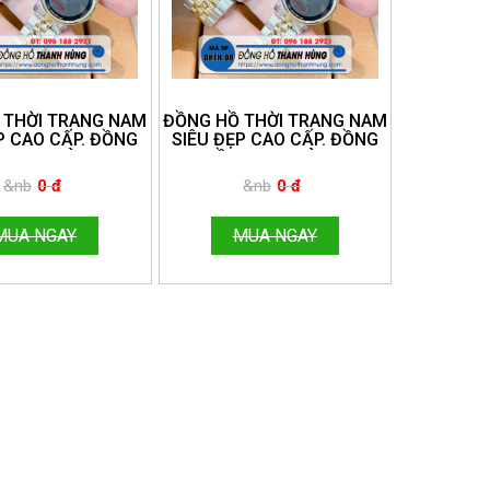
 THỜI TRANG NAM
ĐỒNG HỒ THỜI TRANG NAM
P CAO CẤP. ĐỒNG
SIÊU ĐẸP CAO CẤP. ĐỒNG
THANH HÙNG.
HỒ THANH HÙNG.
E:096.188.2921
HOTLINE:096.188.2921
&nb
0 đ
&nb
0 đ
MUA NGAY
MUA NGAY