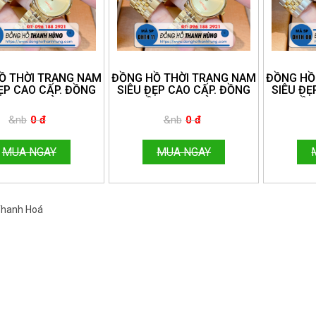
Ồ THỜI TRANG NAM
ĐỒNG HỒ THỜI TRANG NAM
ĐỒNG HỒ
ẸP CAO CẤP. ĐỒNG
SIÊU ĐẸP CAO CẤP. ĐỒNG
SIÊU ĐẸ
 THANH HÙNG.
HỒ THANH HÙNG.
HỒ 
NE:096.188.2921
HOTLINE:096.188.2921
HOTLIN
&nb
0 đ
&nb
0 đ
MUA NGAY
MUA NGAY
 Thanh Hoá
Việt Nam