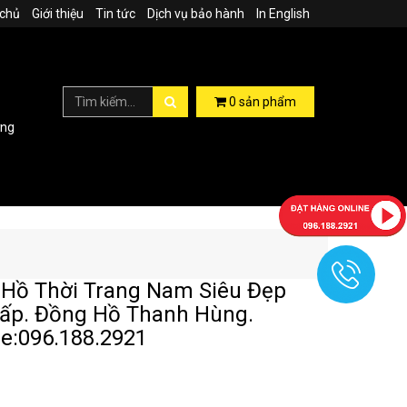
 chủ
Giới thiệu
Tin tức
Dịch vụ bảo hành
In English
0
sản phẩm
ợng
Hồ Thời Trang Nam Siêu Đẹp
ấp. Đồng Hồ Thanh Hùng.
ne:096.188.2921