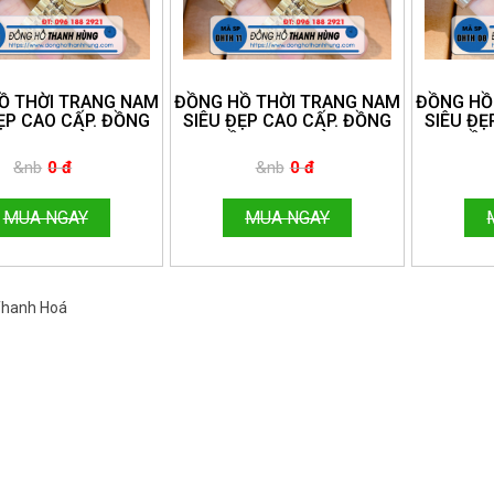
Ồ THỜI TRANG NAM
ĐỒNG HỒ THỜI TRANG NAM
ĐỒNG HỒ
ẸP CAO CẤP. ĐỒNG
SIÊU ĐẸP CAO CẤP. ĐỒNG
SIÊU ĐẸ
 THANH HÙNG.
HỒ THANH HÙNG.
HỒ 
NE:096.188.2921
HOTLINE:096.188.2921
HOTLIN
&nb
0 đ
&nb
0 đ
MUA NGAY
MUA NGAY
 Thanh Hoá
Việt Nam