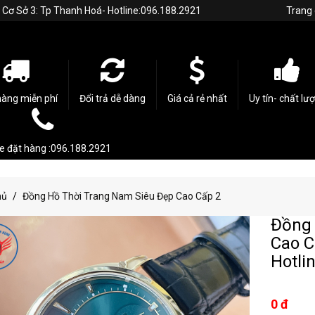
h. Cơ Sở 3: Tp Thanh Hoá- Hotline:096.188.2921
Trang
hàng miễn phí
Đổi trả dễ dàng
Giá cả rẻ nhất
Uy tín- chất lư
ne đặt hàng :096.188.2921
hủ
Đồng Hồ Thời Trang Nam Siêu Đẹp Cao Cấp 2
Đồng 
Cao C
Hotli
0 đ