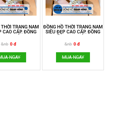
 THỜI TRANG NAM
ĐỒNG HỒ THỜI TRANG NAM
P CAO CẤP. ĐỒNG
SIÊU ĐẸP CAO CẤP. ĐỒNG
THANH HÙNG.
HỒ THANH HÙNG.
E:096.188.2921
HOTLINE:096.188.2921
&nb
0 đ
&nb
0 đ
MUA NGAY
MUA NGAY