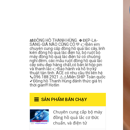
Lắc Thanh
Hùng- Số 1 Về
Chất Lượng***
🎎ĐỒNG HỒ THANH HÙNG. 🍀ĐẸP-LẠ-
SANG-GIÁ NÀO CŨNG CÓ.💚 👉Bên em
chuyên cung cấp đồng hồ quả lắc cây, linh
kiên đồng hồ quả lắc điện tử, bộ ruột bộ
máy đồng hồ quả lắc điện tử có chuông
nghỉ đêm, các mẫu ruột đồng hồ quả lắc
cây siêu đẹp hàng chất,có bán lẻ hộp pin
và thanh lắc 👉Bảo hành và hỗ trợ kỹ
thuật tận tình. ACE có nhu cầu thì liên hệ
📞096.188.2921 ⚠️⚠️Miễn SHIP Toàn quốc
✔Đồng hồ Thanh Hùng đánh thức giá trị
thời gian!!! Hotlin
SẢN PHẨM BÁN CHẠY
Chuyên cung cấp bộ máy
đồng hồ quả lắc cơ Đức
chuẩn, và điện tử