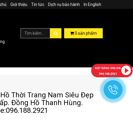
 chủ
Giới thiệu
Tin tức
Dịch vụ bảo hành
In English
0
sản phẩm
ợng
Hồ Thời Trang Nam Siêu Đẹp
ấp. Đồng Hồ Thanh Hùng.
ne:096.188.2921