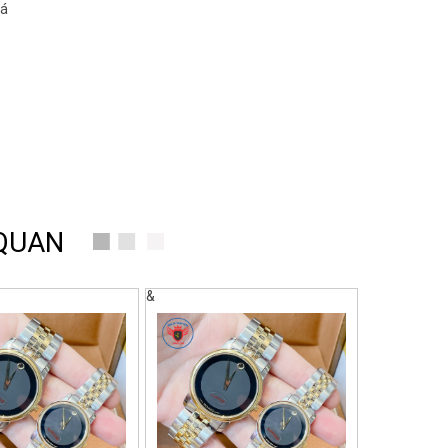
oá
 QUAN
&