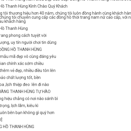
Hồ Thanh Hùng Kính Chào Quý Khách
g tôi thương hiệu hơn 40 năm, chúng tôi luôn đồng hành cùng khách hàn
chúng tôi chuyên cung cấp các đồng hồ thời trang nam nữ cao cấp, với n
ầu khách hàng
Hồ Thanh Hùng
rang phong cách tuyệt vời
ượng, uy tín người chơi tin dùng
 ĐỒNG HỒ THANH HÙNG
 mẫu mã đẹp vô cùng đáng yêu
gian chính xác sớm chiều
hêm vẻ đẹp, nhiều điều tôn lên
ảo chất lượng tốt, bền
a ,lịch thiệp đeo lên đi nào
HÀNG THANH HÙNG TỰ HÀO
g hiệu chẳng có nơi nào sánh bì
rọng, lịch lãm, kiêu kì
luôn bên bạn không gì quý hơn
HỆ
NG HỒ THANH HÙNG