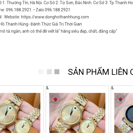
ở 1: Thường Tín, Hà Nội. Cơ Sở 2: Từ Sơn, Bắc Ninh. Cơ Sở 3: Tp Thanh H
ine: 096.188.2921. • Zalo:096.188.2921
il: Website: https://www.donghothanhhung.com
Hồ Thanh Hùng- Đánh Thức Giá Trị Thời Gian
ô tả ngắn, anh có thể đề viết là" hàng siêu đẹp, chất, đẳng cấp"
SẢN PHẨM LIÊN
&
&