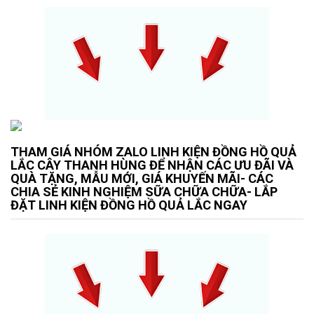
THAM GIÁ NHÓM ZALO LINH KIỆN ĐỒNG HỒ QUẢ
LẮC CÂY THANH HÙNG ĐỂ NHẬN CÁC ƯU ĐÃI VÀ
QUÀ TẶNG, MẪU MỚI, GIÁ KHUYẾN MÃI- CÁC
CHIA SẺ KINH NGHIỆM SỮA CHỮA CHỮA- LẮP
ĐẶT LINH KIỆN ĐỒNG HỒ QUẢ LẮC NGAY