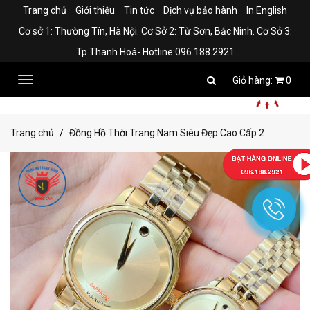
Trang chủ
Giới thiệu
Tin tức
Dịch vụ bảo hành
In English
Cơ sở 1: Thường Tín, Hà Nội. Cơ Sở 2: Từ Sơn, Bắc Ninh. Cơ Sở 3:
Tp Thanh Hoá- Hotline:096.188.2921
Toggle
0
navigation
Trang chủ
Đồng Hồ Thời Trang Nam Siêu Đẹp Cao Cấp 2