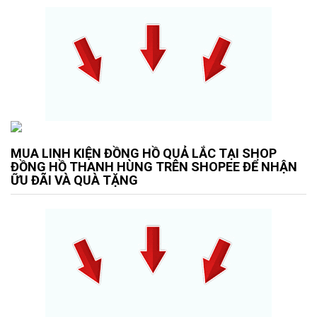
MUA LINH KIỆN ĐỒNG HỒ QUẢ LẮC TẠI SHOP
ĐỒNG HỒ THANH HÙNG TRÊN SHOPEE ĐỂ NHẬN
ỮU ĐÃI VÀ QUÀ TẶNG