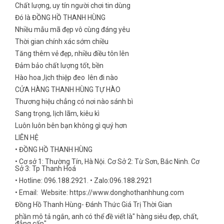
Chất lượng, uy tín người chơi tin dùng
Đó là ĐỒNG HỒ THANH HÙNG
Nhiều mẫu mã đẹp vô cùng đáng yêu
Thời gian chính xác sớm chiều
Tăng thêm vẻ đẹp, nhiều điều tôn lên
Đảm bảo chất lượng tốt, bền
Hào hoa ,lịch thiệp đeo lên đi nào
CỬA HÀNG THANH HÙNG TỰ HÀO
Thương hiệu chẳng có nơi nào sánh bì
Sang trọng, lịch lãm, kiêu kì
Luôn luôn bên bạn không gì quý hơn
LIÊN HỆ
• ĐỒNG HỒ THANH HÙNG
• Cơ sở 1: Thường Tín, Hà Nội. Cơ Sở 2: Từ Sơn, Bắc Ninh. Cơ
Sở 3: Tp Thanh Hoá
• Hotline: 096.188.2921. • Zalo:096.188.2921
• Email: Website: https://www.donghothanhhung.com
Đồng Hồ Thanh Hùng- Đánh Thức Giá Trị Thời Gian
phần mô tả ngắn, anh có thể đề viết là" hàng siêu đẹp, chất,
đẳng cấp"