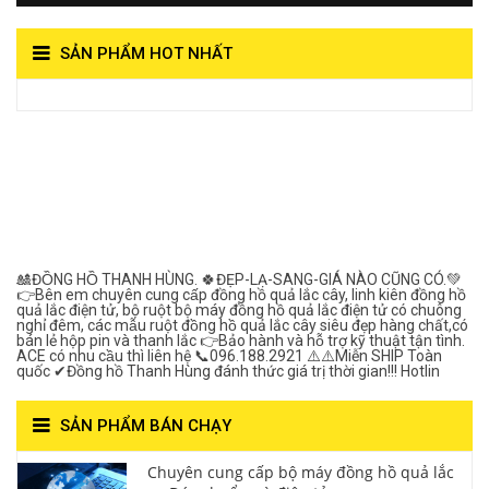
SẢN PHẨM HOT NHẤT
View on Vocaroo >>
Đồng Hồ Quả Lắc Thanh
Hùng- Số 1 Về Chất
Lượng***
🎎ĐỒNG HỒ THANH HÙNG. 🍀ĐẸP-LẠ-SANG-GIÁ NÀO CŨNG CÓ.💚
👉Bên em chuyên cung cấp đồng hồ quả lắc cây, linh kiên đồng hồ
quả lắc điện tử, bộ ruột bộ máy đồng hồ quả lắc điện tử có chuông
nghỉ đêm, các mẫu ruột đồng hồ quả lắc cây siêu đẹp hàng chất,có
bán lẻ hộp pin và thanh lắc 👉Bảo hành và hỗ trợ kỹ thuật tận tình.
ACE có nhu cầu thì liên hệ 📞096.188.2921 ⚠️⚠️Miễn SHIP Toàn
quốc ✔Đồng hồ Thanh Hùng đánh thức giá trị thời gian!!! Hotlin
SẢN PHẨM BÁN CHẠY
Chuyên cung cấp bộ máy đồng hồ quả lắc