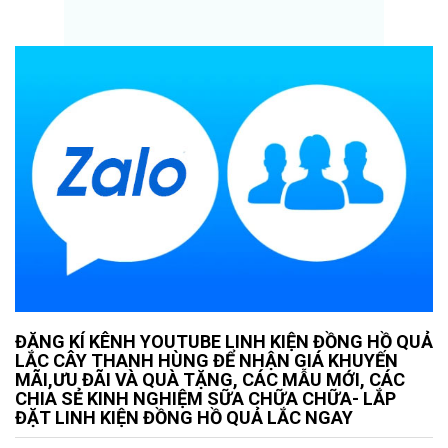
ĐĂNG KÍ KÊNH YOUTUBE LINH KIỆN ĐỒNG HỒ QUẢ
LẮC CÂY THANH HÙNG ĐỂ NHẬN GIÁ KHUYẾN
MÃI,ƯU ĐÃI VÀ QUÀ TẶNG, CÁC MẪU MỚI, CÁC
CHIA SẺ KINH NGHIỆM SỮA CHỮA CHỮA- LẮP
ĐẶT LINH KIỆN ĐỒNG HỒ QUẢ LẮC NGAY