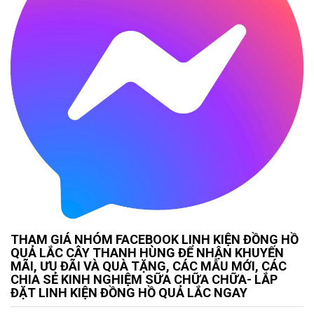
THAM GIÁ NHÓM FACEBOOK LINH KIỆN ĐỒNG HỒ
QUẢ LẮC CÂY THANH HÙNG ĐỂ NHẬN KHUYẾN
MÃI, ƯU ĐÃI VÀ QUÀ TẶNG, CÁC MẪU MỚI, CÁC
CHIA SẺ KINH NGHIỆM SỮA CHỮA CHỮA- LẮP
ĐẶT LINH KIỆN ĐỒNG HỒ QUẢ LẮC NGAY