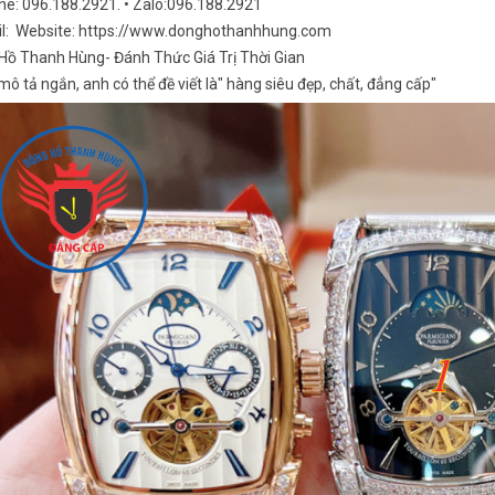
ine: 096.188.2921. • Zalo:096.188.2921
il: Website: https://www.donghothanhhung.com
Hồ Thanh Hùng- Đánh Thức Giá Trị Thời Gian
ô tả ngắn, anh có thể đề viết là" hàng siêu đẹp, chất, đẳng cấp"