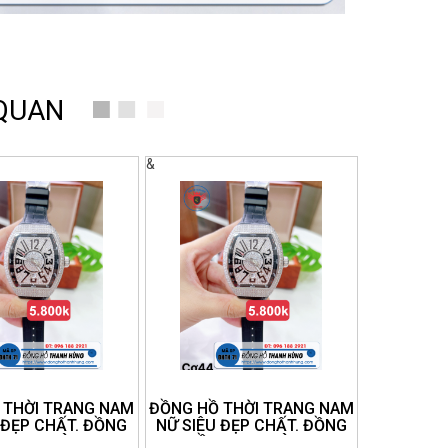
 QUAN
&
 THỜI TRANG NAM
ĐỒNG HỒ THỜI TRANG NAM
 ĐẸP CHẤT. ĐỒNG
NỮ SIÊU ĐẸP CHẤT. ĐỒNG
THANH HÙNG.
HỒ THANH HÙNG.