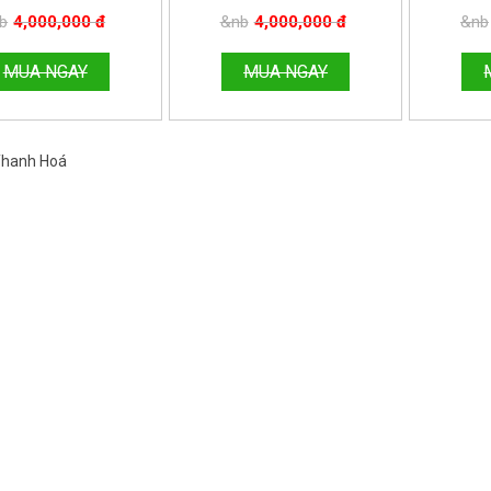
HOTLIN
b
4,000,000 đ
&nb
4,000,000 đ
&nb
MUA NGAY
MUA NGAY
 Thanh Hoá
Việt Nam