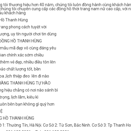
g tôi thương hiệu hơn 40 năm, chúng tôi luôn đồng hành cùng khách hàn
chúng tôi chuyên cung cấp các đồng hồ thời trang nam nữ cao cấp, với n
ầu khách hàng
Hồ Thanh Hùng
rang phong cách tuyệt vời
ượng, uy tín người chơi tin dùng
 ĐỒNG HỒ THANH HÙNG
 mẫu mã đẹp vô cùng đáng yêu
gian chính xác sớm chiều
hêm vẻ đẹp, nhiều điều tôn lên
ảo chất lượng tốt, bền
a ,lịch thiệp đeo lên đi nào
HÀNG THANH HÙNG TỰ HÀO
g hiệu chẳng có nơi nào sánh bì
rọng, lịch lãm, kiêu kì
luôn bên bạn không gì quý hơn
HỆ
NG HỒ THANH HÙNG
ở 1: Thường Tín, Hà Nội. Cơ Sở 2: Từ Sơn, Bắc Ninh. Cơ Sở 3: Tp Thanh H