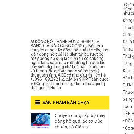
Lắc Thanh
-Chún
Hùng 
nhu c
Hùng- Số 1 Về
Đồng 
Chất Lượng***
Thời t
Chất l
🎎ĐỒNG HỒ THANH HÙNG. 🍀ĐẸP-LẠ-
Đó là
SANG-GIÁ NÀO CŨNG CÓ.💚 👉Bên em
Nhiều
chuyên cung cấp đồng hồ quả lắc cây, linh
kiên đồng hồ quả lắc điện tử, bộ ruột bộ
Thời 
máy đồng hồ quả lắc điện tử có chuông
nghỉ đêm, các mẫu ruột đồng hồ quả lắc
Tăng t
cây siêu đẹp hàng chất,có bán lẻ hộp pin
Đảm b
và thanh lắc 👉Bảo hành và hỗ trợ kỹ
thuật tận tình. ACE có nhu cầu thì liên hệ
Hào ho
📞096.188.2921 ⚠️⚠️Miễn SHIP Toàn quốc
✔Đồng hồ Thanh Hùng đánh thức giá trị
CỬA 
thời gian!!! Hotlin
Thươn
Sang t
SẢN PHẨM BÁN CHẠY
Luôn 
LIÊN 
Chuyên cung cấp bộ máy
đồng hồ quả lắc cơ Đức
• ĐỒ
chuẩn, và điện tử
• Cơ s