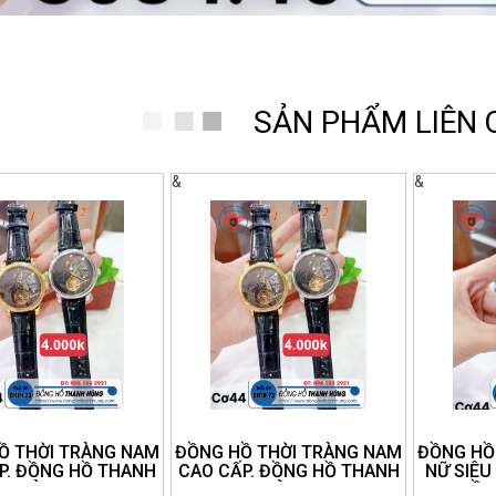
SẢN PHẨM LIÊN
&
&
Ồ THỜI TRÀNG NAM
ĐỒNG HỒ THỜI TRÀNG NAM
ĐỒNG HỒ
P. ĐỒNG HỒ THANH
CAO CẤP. ĐỒNG HỒ THANH
NỮ SIÊU
HÙNG.
HÙNG.
HỒ 