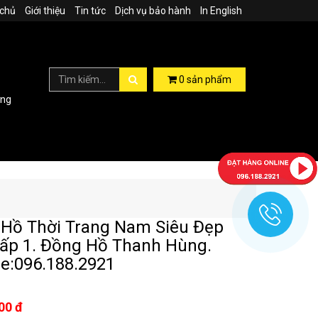
 chủ
Giới thiệu
Tin tức
Dịch vụ bảo hành
In English
0
sản phẩm
ợng
Hồ Thời Trang Nam Siêu Đẹp
ấp 1. Đồng Hồ Thanh Hùng.
ne:096.188.2921
00 đ