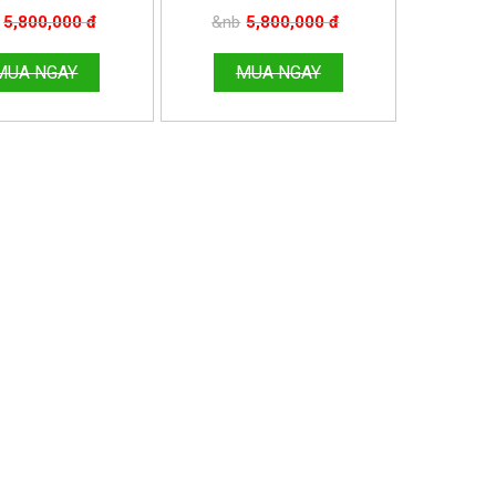
E:096.188.2921
HOTLINE:096.188.2921
5,800,000 đ
&nb
5,800,000 đ
MUA NGAY
MUA NGAY