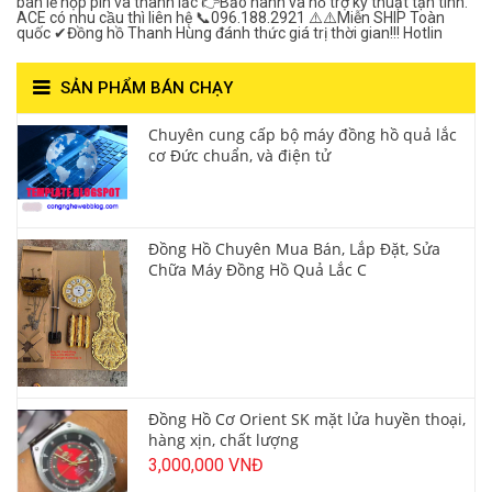
bán lẻ hộp pin và thanh lắc 👉Bảo hành và hỗ trợ kỹ thuật tận tình.
ACE có nhu cầu thì liên hệ 📞096.188.2921 ⚠️⚠️Miễn SHIP Toàn
quốc ✔Đồng hồ Thanh Hùng đánh thức giá trị thời gian!!! Hotlin
SẢN PHẨM BÁN CHẠY
Chuyên cung cấp bộ máy đồng hồ quả lắc
cơ Đức chuẩn, và điện tử
Đồng Hồ Chuyên Mua Bán, Lắp Đặt, Sửa
Chữa Máy Đồng Hồ Quả Lắc C
Đồng Hồ Cơ Orient SK mặt lửa huyền thoại,
hàng xịn, chất lượng
3,000,000 VNĐ