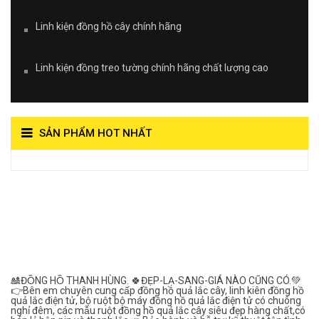
Linh kiện đồng hồ cây chính hãng
Linh kiện đồng treo tường chính hãng chất lượng cao
SẢN PHẨM HOT NHẤT
View on Vocaroo >>
Đồng Hồ Quả Lắc Thanh
Hùng- Số 1 Về Chất
Lượng***
🎎ĐỒNG HỒ THANH HÙNG. 🍀ĐẸP-LẠ-SANG-GIÁ NÀO CŨNG CÓ.💚
👉Bên em chuyên cung cấp đồng hồ quả lắc cây, linh kiên đồng hồ
quả lắc điện tử, bộ ruột bộ máy đồng hồ quả lắc điện tử có chuông
nghỉ đêm, các mẫu ruột đồng hồ quả lắc cây siêu đẹp hàng chất,có