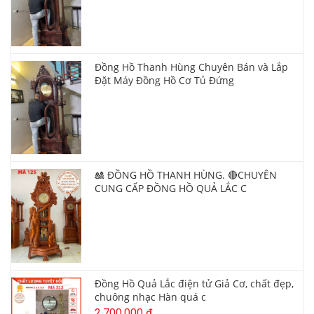
Đồng Hồ Thanh Hùng Chuyên Bán và Lắp
Đặt Máy Đồng Hồ Cơ Tủ Đứng
🎎 ĐỒNG HỒ THANH HÙNG. 🔴CHUYÊN
CUNG CẤP ĐỒNG HỒ QUẢ LẮC C
Đồng Hồ Quả Lắc điện tử Giả Cơ, chất đẹp,
chuông nhạc Hàn quá c
2,700,000 đ