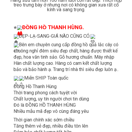
Hàng sưu tầm hơn 100 năm tuổi còn rất đẹp. Thích hợp
treo trưng bày ở nhưng nơi có không gian xưa rất cổ
kính và sang trọng.
ĐỒNG HỒ THANH HÙNG.
⭐
ĐẸP-LẠ-SANG-GIÁ NÀO CŨNG CÓ.
Bên em chuyên cung cấp đồng hồ quả lắc cây có
chuông nghỉ đêm siêu đẹp chất, hàng được thiết kế
đẹp, hoa văn tinh sảo. Gỗ hương chuẩn. Máy nhập
Hàn chất lượng cao. Hàng có cam kết chất lượng
bảo và bảo hành ạ. Trang trí nhà thì siêu đẹp luôn ạ..
Miễn SHIP Toàn quốc
Đồng Hồ Thanh Hùng
Thời trang phong cách tuyệt vời
Chất lượng, uy tín người chơi tin dùng
Đó là ĐỒNG HỒ THANH HÙNG
Nhiều mẫu mã đẹp vô cùng đáng yêu
Thời gian chính xác sớm chiều
Tăng thêm vẻ đẹp, nhiều điều tôn lên