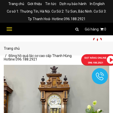
Trang chủ
Giới thiệu
Tin tức
Dịch vụ bảo hành
In English
Cơ sở 1: Thường Tín, Hà Nội. Cơ Sở 2: Từ Sơn, Bắc Ninh. Cơ Sở 3:
Tp Thanh Hoá- Hotline:096.188.2921
Toggle
0
navigation
Trang chủ
Đồng hồ quả lắc cơ cao cấp Thanh Hùng.
Hotline:096.188.2921