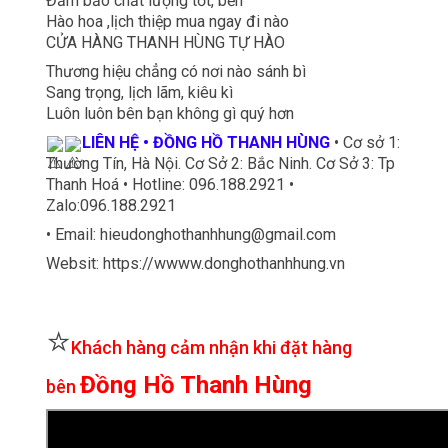
Đảm bảo chất lượng tốt, bền
Hào hoa ,lịch thiệp mua ngay đi nào
CỬA HÀNG THANH HÙNG TỰ HÀO
Thương hiệu chẳng có nơi nào sánh bì
Sang trọng, lịch lãm, kiêu kì
Luôn luôn bên bạn không gì quý hơn
LIÊN HỆ • ĐỒNG HỒ THANH HÙNG
• Cơ sở 1:
Thường Tín, Hà Nội. Cơ Sở 2: Bắc Ninh. Cơ Sở 3: Tp
Thanh Hoá • Hotline: 096.188.2921 •
Zalo:096.188.2921
• Email: hieudonghothanhhung@gmail.com
Websit: https://wwww.donghothanhhung.vn
⭐
Khách hàng cảm nhận khi đặt hàng
Đồng Hồ Thanh Hùng
bên