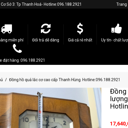
h. Cơ Sở 3: Tp Thanh Hoá- Hotline:096.188.2921
Trang
hàng miễn phí
Đổi trả dễ dàng
Giá cả rẻ nhất
Uy tín- chất lư
ne đặt hàng :096.188.2921
hủ
Đồng hồ quả lắc cơ cao cấp Thanh Hùng. Hotline:096.188.2921
Đồng 
lượng
Hotli
17,640,