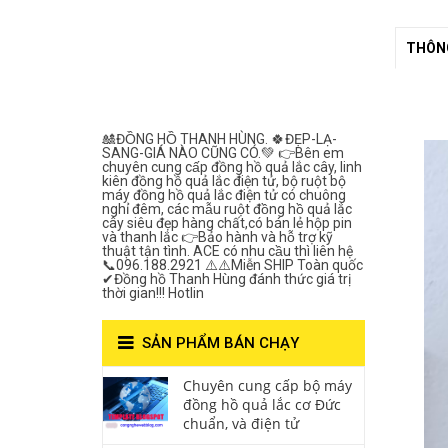
Lắc Thanh
THÔNG
Hùng- Số 1 Về
Chất Lượng***
🎎ĐỒNG HỒ THANH HÙNG. 🍀ĐẸP-LẠ-
SANG-GIÁ NÀO CŨNG CÓ.💚 👉Bên em
chuyên cung cấp đồng hồ quả lắc cây, linh
kiên đồng hồ quả lắc điện tử, bộ ruột bộ
máy đồng hồ quả lắc điện tử có chuông
nghỉ đêm, các mẫu ruột đồng hồ quả lắc
cây siêu đẹp hàng chất,có bán lẻ hộp pin
và thanh lắc 👉Bảo hành và hỗ trợ kỹ
thuật tận tình. ACE có nhu cầu thì liên hệ
📞096.188.2921 ⚠️⚠️Miễn SHIP Toàn quốc
✔Đồng hồ Thanh Hùng đánh thức giá trị
thời gian!!! Hotlin
SẢN PHẨM BÁN CHẠY
Chuyên cung cấp bộ máy
đồng hồ quả lắc cơ Đức
chuẩn, và điện tử