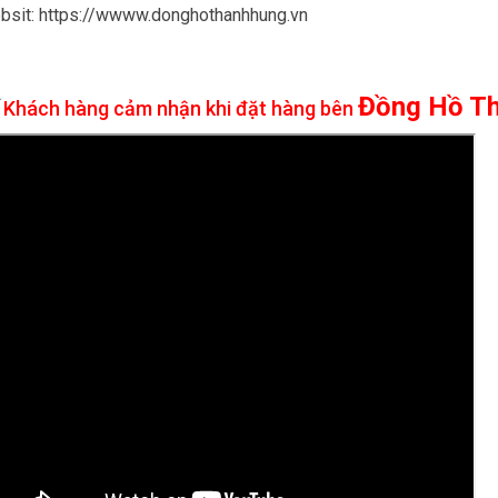
bsit: https://wwww.donghothanhhung.vn
⭐
Đồng Hồ T
Khách hàng cảm nhận khi đặt hàng bên