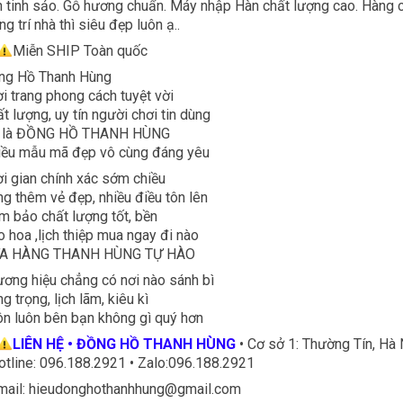
 tinh sảo. Gỗ hương chuẩn. Máy nhập Hàn chất lượng cao. Hàng c
ng trí nhà thì siêu đẹp luôn ạ..
Miễn SHIP Toàn quốc
ng Hồ Thanh Hùng
i trang phong cách tuyệt vời
t lượng, uy tín người chơi tin dùng
 là ĐỒNG HỒ THANH HÙNG
iều mẫu mã đẹp vô cùng đáng yêu
i gian chính xác sớm chiều
g thêm vẻ đẹp, nhiều điều tôn lên
 bảo chất lượng tốt, bền
 hoa ,lịch thiệp mua ngay đi nào
A HÀNG THANH HÙNG TỰ HÀO
ơng hiệu chẳng có nơi nào sánh bì
g trọng, lịch lãm, kiêu kì
n luôn bên bạn không gì quý hơn
LIÊN HỆ • ĐỒNG HỒ THANH HÙNG
• Cơ sở 1: Thường Tín, Hà 
otline: 096.188.2921 • Zalo:096.188.2921
Email: hieudonghothanhhung@gmail.com