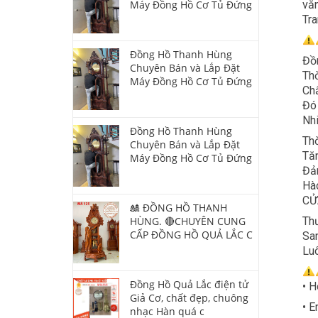
văn
Máy Đồng Hồ Cơ Tủ Đứng
Tra
Đồng Hồ Thanh Hùng
Đồ
Chuyên Bán và Lắp Đặt
Thờ
Máy Đồng Hồ Cơ Tủ Đứng
Chấ
Đó
Nh
Đồng Hồ Thanh Hùng
Thờ
Chuyên Bán và Lắp Đặt
Tăn
Máy Đồng Hồ Cơ Tủ Đứng
Đảm
Hào
CỬ
🎎 ĐỒNG HỒ THANH
Thư
HÙNG. 🔴CHUYÊN CUNG
CẤP ĐỒNG HỒ QUẢ LẮC C
San
Luô
Đồng Hồ Quả Lắc điện tử
• H
Giả Cơ, chất đẹp, chuông
• 
nhạc Hàn quá c