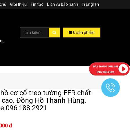
 chủ
Giới thiệu
Tin tức
Dịch vụ bảo hành
In English
0
sản phẩm
ợng
hồ cơ cổ treo tường FFR chất
 cao. Đồng Hồ Thanh Hùng.
ne:096.188.2921
000 đ