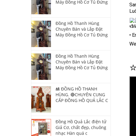
Máy Đồng Hồ Cơ Tủ Đứng
San
Luô
Đồng Hồ Thanh Hùng
• H
Chuyên Bán và Lắp Đặt
Máy Đồng Hồ Cơ Tủ Đứng
• 
We
Đồng Hồ Thanh Hùng
Chuyên Bán và Lắp Đặt
Máy Đồng Hồ Cơ Tủ Đứng
🎎 ĐỒNG HỒ THANH
HÙNG. 🔴CHUYÊN CUNG
CẤP ĐỒNG HỒ QUẢ LẮC C
Đồng Hồ Quả Lắc điện tử
Giả Cơ, chất đẹp, chuông
nhạc Hàn quá c