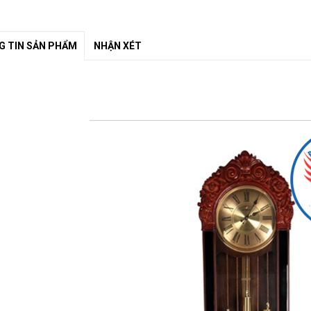
 TIN SẢN PHẨM
NHẬN XÉT