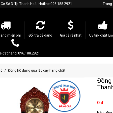
h. Cơ Sở 3: Tp Thanh Hoá- Hotline:096.188.2921
Trang
hàng miễn phí
Đổi trả dễ dàng
Giá cả rẻ nhất
Uy tín- chất lư
ne đặt hàng :096.188.2921
hủ
Đồng hồ đứng quả lắc cây hàng chất
Đồng 
Than
0 đ
Hàng đẹp c