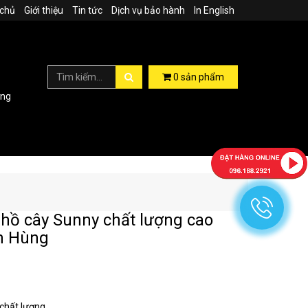
 chủ
Giới thiệu
Tin tức
Dịch vụ bảo hành
In English
0
sản phẩm
ợng
hồ cây Sunny chất lượng cao
h Hùng
hất lượng,...