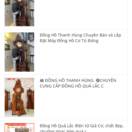
Đồng Hồ Thanh Hùng Chuyên Bán và Lắp
Đặt Máy Đồng Hồ Cơ Tủ Đứng
🎎 ĐỒNG HỒ THANH HÙNG. 🔴CHUYÊN
CUNG CẤP ĐỒNG HỒ QUẢ LẮC C
Đồng Hồ Quả Lắc điện tử Giả Cơ, chất đẹp,
chuông nhạc Hàn quá c