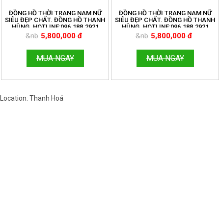
ĐỒNG HỒ THỜI TRANG NAM NỮ
ĐỒNG HỒ THỜI TRANG NAM NỮ
SIÊU ĐẸP CHẤT. ĐỒNG HỒ THANH
SIÊU ĐẸP CHẤT. ĐỒNG HỒ THANH
HÙNG. HOTLINE:096.188.2921
HÙNG. HOTLINE:096.188.2921
&nb
5,800,000 đ
&nb
5,800,000 đ
MUA NGAY
MUA NGAY
Location: Thanh Hoá
Việt Nam