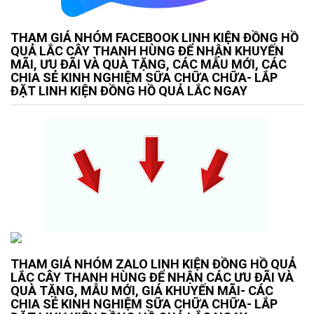
THAM GIÁ NHÓM FACEBOOK LINH KIỆN ĐỒNG HỒ
QUẢ LẮC CÂY THANH HÙNG ĐỂ NHẬN KHUYẾN
MÃI, ƯU ĐÃI VÀ QUÀ TẶNG, CÁC MẪU MỚI, CÁC
CHIA SẺ KINH NGHIỆM SỮA CHỮA CHỮA- LẮP
ĐẶT LINH KIỆN ĐỒNG HỒ QUẢ LẮC NGAY
THAM GIÁ NHÓM ZALO LINH KIỆN ĐỒNG HỒ QUẢ
LẮC CÂY THANH HÙNG ĐỂ NHẬN CÁC ƯU ĐÃI VÀ
QUÀ TẶNG, MẪU MỚI, GIÁ KHUYẾN MÃI- CÁC
CHIA SẺ KINH NGHIỆM SỮA CHỮA CHỮA- LẮP