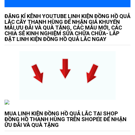
ĐĂNG KÍ KÊNH YOUTUBE LINH KIỆN ĐỒNG HỒ QUẢ
LẮC CÂY THANH HÙNG ĐỂ NHẬN GIÁ KHUYẾN
MÃI,ƯU ĐÃI VÀ QUÀ TẶNG, CÁC MẪU MỚI, CÁC
CHIA SẺ KINH NGHIỆM SỮA CHỮA CHỮA- LẮP
ĐẶT LINH KIỆN ĐỒNG HỒ QUẢ LẮC NGAY
MUA LINH KIỆN ĐỒNG HỒ QUẢ LẮC TẠI SHOP
ĐỒNG HỒ THANH HÙNG TRÊN SHOPEE ĐỂ NHẬN
ỮU ĐÃI VÀ QUÀ TẶNG