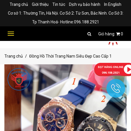
Trang chủ
Giới thiệu
Tin tức
Dịch vụ bảo hành
In English
Cơ sở 1: Thường Tín, Hà Nội. Cơ Sở 2: Từ Sơn, Bắc Ninh. Cơ Sở 3:
Tp Thanh Hoá- Hotline:096.188.2921
Toggle
0
navigation
Trang chủ
Đồng Hồ Thời Trang Nam Siêu Đẹp Cao Cấp 1