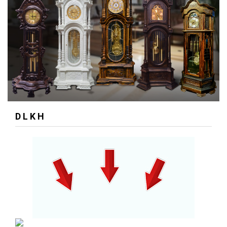
D L K H