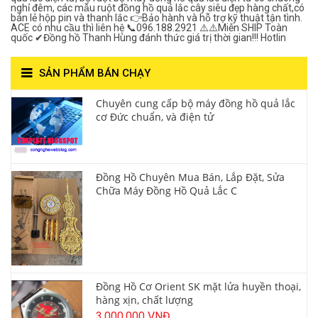
nghỉ đêm, các mẫu ruột đồng hồ quả lắc cây siêu đẹp hàng chất,có
bán lẻ hộp pin và thanh lắc 👉Bảo hành và hỗ trợ kỹ thuật tận tình.
ACE có nhu cầu thì liên hệ 📞096.188.2921 ⚠️⚠️Miễn SHIP Toàn
quốc ✔Đồng hồ Thanh Hùng đánh thức giá trị thời gian!!! Hotlin
SẢN PHẨM BÁN CHẠY
Chuyên cung cấp bộ máy đồng hồ quả lắc
cơ Đức chuẩn, và điện tử
Đồng Hồ Chuyên Mua Bán, Lắp Đặt, Sửa
Chữa Máy Đồng Hồ Quả Lắc C
Đồng Hồ Cơ Orient SK mặt lửa huyền thoại,
hàng xịn, chất lượng
3,000,000 VNĐ