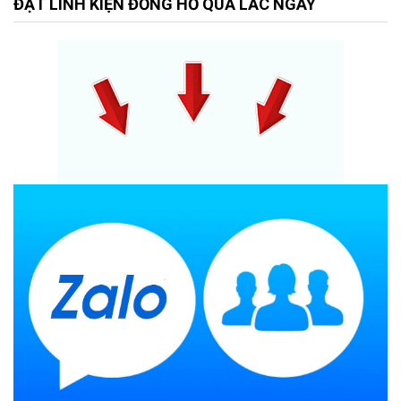
ĐẶT LINH KIỆN ĐỒNG HỒ QUẢ LẮC NGAY