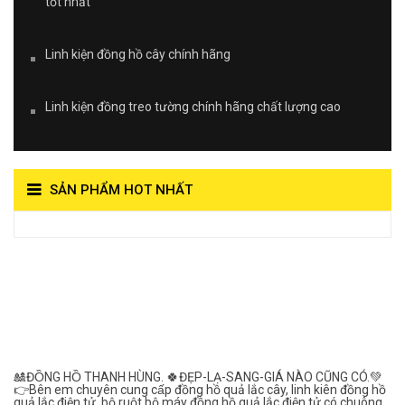
tốt nhất
Linh kiện đồng hồ cây chính hãng
Linh kiện đồng treo tường chính hãng chất lượng cao
SẢN PHẨM HOT NHẤT
View on Vocaroo >>
Đồng Hồ Quả Lắc Thanh
Hùng- Số 1 Về Chất
Lượng***
🎎ĐỒNG HỒ THANH HÙNG. 🍀ĐẸP-LẠ-SANG-GIÁ NÀO CŨNG CÓ.💚
👉Bên em chuyên cung cấp đồng hồ quả lắc cây, linh kiên đồng hồ
quả lắc điện tử, bộ ruột bộ máy đồng hồ quả lắc điện tử có chuông