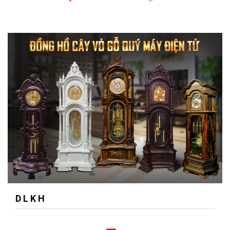
D L K H