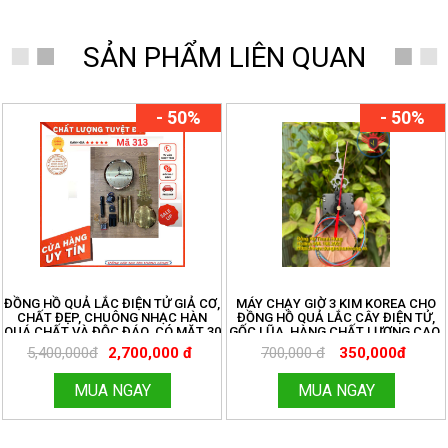
SẢN PHẨM LIÊN QUAN
- 50%
- 50%
ĐỒNG HỒ QUẢ LẮC ĐIỆN TỬ GIẢ CƠ,
MÁY CHẠY GIỜ 3 KIM KOREA CHO
CHẤT ĐẸP, CHUÔNG NHẠC HÀN
ĐỒNG HỒ QUẢ LẮC CÂY ĐIỆN TỬ,
QUÁ CHẤT VÀ ĐỘC ĐÁO. CÓ MẶT 30
GỐC LŨA, HÀNG CHẤT LƯỢNG CAO.
CM VÀ 32 CM ĐỦ BỘ
ĐỒNG HỒ THANH HÙNG.
5,400,000đ
2,700,000 đ
700,000 đ
350,000đ
HOTLINE:096.188.2921. MÃ 273
MUA NGAY
MUA NGAY