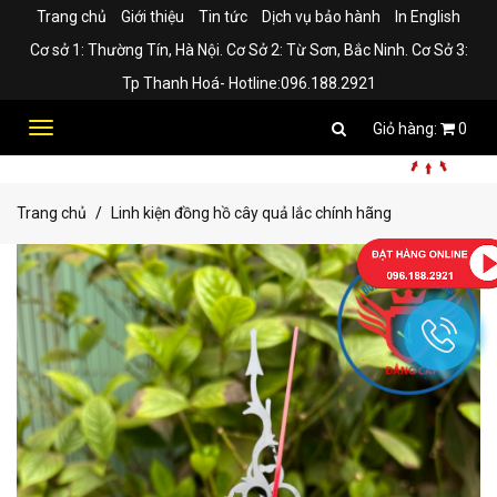
Trang chủ
Giới thiệu
Tin tức
Dịch vụ bảo hành
In English
Cơ sở 1: Thường Tín, Hà Nội. Cơ Sở 2: Từ Sơn, Bắc Ninh. Cơ Sở 3:
Tp Thanh Hoá- Hotline:096.188.2921
Toggle
0
navigation
Trang chủ
Linh kiện đồng hồ cây quả lắc chính hãng