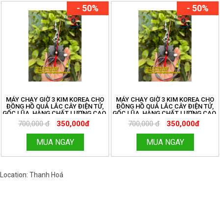
- 50%
- 50%
MÁY CHẠY GIỜ 3 KIM KOREA CHO
MÁY CHẠY GIỜ 3 KIM KOREA CHO
ĐỒNG HỒ QUẢ LẮC CÂY ĐIỆN TỬ,
ĐỒNG HỒ QUẢ LẮC CÂY ĐIỆN TỬ,
GỐC LŨA, HÀNG CHẤT LƯỢNG CAO.
GỐC LŨA, HÀNG CHẤT LƯỢNG CAO.
ĐỒNG HỒ THANH HÙNG.
ĐỒNG HỒ THANH HÙNG.
700,000 đ
350,000đ
700,000 đ
350,000đ
HOTLINE:096.188.2921. MÃ 273
HOTLINE:096.188.2921. MÃ 273
MUA NGAY
MUA NGAY
Location: Thanh Hoá
Việt Nam