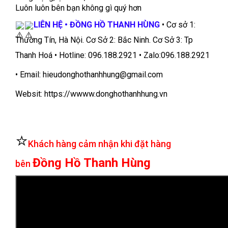
Luôn luôn bên bạn không gì quý hơn
LIÊN HỆ • ĐỒNG HỒ THANH HÙNG
• Cơ sở 1:
Thường Tín, Hà Nội. Cơ Sở 2: Bắc Ninh. Cơ Sở 3: Tp
Thanh Hoá • Hotline: 096.188.2921 • Zalo:096.188.2921
• Email: hieudonghothanhhung@gmail.com
Websit: https://wwww.donghothanhhung.vn
⭐
Khách hàng cảm nhận khi đặt hàng
Đồng Hồ Thanh Hùng
bên