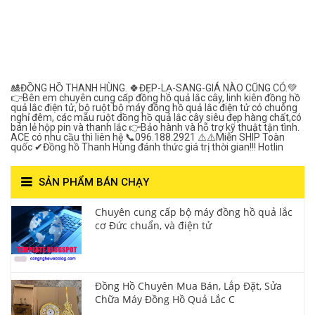
Đồng Hồ Quả Lắc Thanh
Hùng- Số 1 Về Chất
Lượng***
🎎ĐỒNG HỒ THANH HÙNG. 🍀ĐẸP-LẠ-SANG-GIÁ NÀO CŨNG CÓ.💚
👉Bên em chuyên cung cấp đồng hồ quả lắc cây, linh kiên đồng hồ
quả lắc điện tử, bộ ruột bộ máy đồng hồ quả lắc điện tử có chuông
nghỉ đêm, các mẫu ruột đồng hồ quả lắc cây siêu đẹp hàng chất,có
bán lẻ hộp pin và thanh lắc 👉Bảo hành và hỗ trợ kỹ thuật tận tình.
ACE có nhu cầu thì liên hệ 📞096.188.2921 ⚠️⚠️Miễn SHIP Toàn
quốc ✔Đồng hồ Thanh Hùng đánh thức giá trị thời gian!!! Hotlin
SẢN PHẨM BÁN CHẠY
Chuyên cung cấp bộ máy đồng hồ quả lắc
cơ Đức chuẩn, và điện tử
Đồng Hồ Chuyên Mua Bán, Lắp Đặt, Sửa
Chữa Máy Đồng Hồ Quả Lắc C