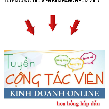
TUYỂN CỘNG TÁC VIÊN BÁN HÀNG NHÓM ZALO