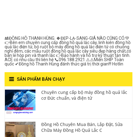
Đồng Hồ Quả Lắc Thanh
Hùng- Số 1 Về Chất
Lượng***
🎎ĐỒNG HỒ THANH HÙNG. 🍀ĐẸP-LẠ-SANG-GIÁ NÀO CŨNG CÓ.💚
👉Bên em chuyên cung cấp đồng hồ quả lắc cây, linh kiên đồng hồ
quả lắc điện tử, bộ ruột bộ máy đồng hồ quả lắc điện tử có chuông
nghỉ đêm, các mẫu ruột đồng hồ quả lắc cây siêu đẹp hàng chất,có
bán lẻ hộp pin và thanh lắc 👉Bảo hành và hỗ trợ kỹ thuật tận tình.
ACE có nhu cầu thì liên hệ 📞096.188.2921 ⚠️⚠️Miễn SHIP Toàn
quốc ✔Đồng hồ Thanh Hùng đánh thức giá trị thời gian!!! Hotlin
SẢN PHẨM BÁN CHẠY
Chuyên cung cấp bộ máy đồng hồ quả lắc
cơ Đức chuẩn, và điện tử
Đồng Hồ Chuyên Mua Bán, Lắp Đặt, Sửa
Chữa Máy Đồng Hồ Quả Lắc C