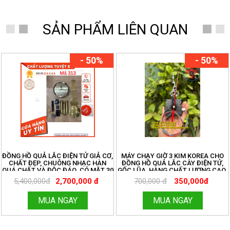
SẢN PHẨM LIÊN QUAN
- 50%
- 50%
ĐỒNG HỒ QUẢ LẮC ĐIỆN TỬ GIẢ CƠ,
MÁY CHẠY GIỜ 3 KIM KOREA CHO
CHẤT ĐẸP, CHUÔNG NHẠC HÀN
ĐỒNG HỒ QUẢ LẮC CÂY ĐIỆN TỬ,
QUÁ CHẤT VÀ ĐỘC ĐÁO. CÓ MẶT 30
GỐC LŨA, HÀNG CHẤT LƯỢNG CAO.
CM VÀ 32 CM ĐỦ BỘ
ĐỒNG HỒ THANH HÙNG.
5,400,000đ
2,700,000 đ
700,000 đ
350,000đ
HOTLINE:096.188.2921. MÃ 273
MUA NGAY
MUA NGAY