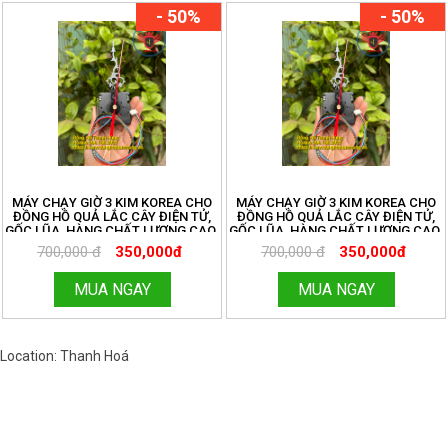
- 50%
- 50%
MÁY CHẠY GIỜ 3 KIM KOREA CHO
MÁY CHẠY GIỜ 3 KIM KOREA CHO
ĐỒNG HỒ QUẢ LẮC CÂY ĐIỆN TỬ,
ĐỒNG HỒ QUẢ LẮC CÂY ĐIỆN TỬ,
GỐC LŨA, HÀNG CHẤT LƯỢNG CAO.
GỐC LŨA, HÀNG CHẤT LƯỢNG CAO.
ĐỒNG HỒ THANH HÙNG.
ĐỒNG HỒ THANH HÙNG.
700,000 đ
350,000đ
700,000 đ
350,000đ
HOTLINE:096.188.2921. MÃ 273
HOTLINE:096.188.2921. MÃ 273
MUA NGAY
MUA NGAY
Location: Thanh Hoá
Việt Nam