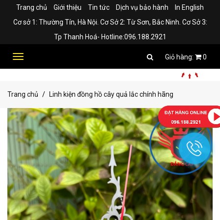
Trang chủ
Giới thiệu
Tin tức
Dịch vụ bảo hành
In English
Cơ sở 1: Thường Tín, Hà Nội. Cơ Sở 2: Từ Sơn, Bắc Ninh. Cơ Sở 3:
Tp Thanh Hoá- Hotline:096.188.2921
Toggle
0
navigation
Trang chủ
Linh kiện đồng hồ cây quả lắc chính hãng