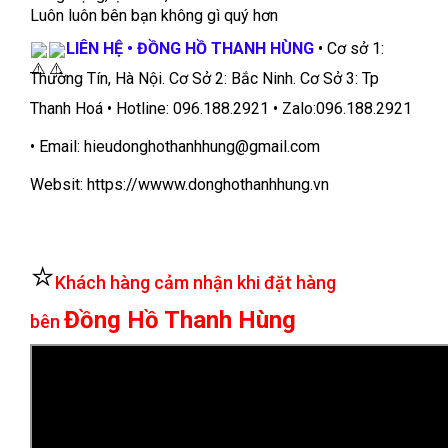
Luôn luôn bên bạn không gì quý hơn
LIÊN HỆ • ĐỒNG HỒ THANH HÙNG
• Cơ sở 1:
Thường Tín, Hà Nội. Cơ Sở 2: Bắc Ninh. Cơ Sở 3: Tp
Thanh Hoá • Hotline: 096.188.2921 • Zalo:096.188.2921
• Email: hieudonghothanhhung@gmail.com
Websit: https://wwww.donghothanhhung.vn
⭐
Khách hàng cảm nhận khi đặt hàng
Đồng Hồ Thanh Hùng
bên