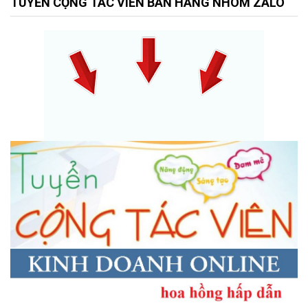
TUYỂN CỘNG TÁC VIÊN BÁN HÀNG NHÓM ZALO