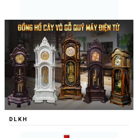
D L K H