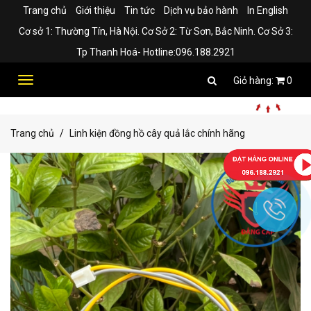
Trang chủ
Giới thiệu
Tin tức
Dịch vụ bảo hành
In English
Cơ sở 1: Thường Tín, Hà Nội. Cơ Sở 2: Từ Sơn, Bắc Ninh. Cơ Sở 3:
Tp Thanh Hoá- Hotline:096.188.2921
Toggle
0
navigation
Trang chủ
Linh kiện đồng hồ cây quả lắc chính hãng