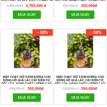
QUÁ CHẤT VÀ ĐỘC ĐÁO. CÓ MẶT 30
GỐC LŨA, HÀNG CHẤT LƯỢNG CAO.
CM VÀ 32 CM ĐỦ BỘ
ĐỒNG HỒ THANH HÙNG.
5,400,000đ
2,700,000 đ
700,000 đ
350,000đ
HOTLINE:096.188.2921. MÃ 273
MUA NGAY
MUA NGAY
- 50%
- 50%
MÁY CHẠY GIỜ 3 KIM KOREA CHO
MÁY CHẠY GIỜ 3 KIM KOREA CHO
ĐỒNG HỒ QUẢ LẮC CÂY ĐIỆN TỬ,
ĐỒNG HỒ QUẢ LẮC CÂY ĐIỆN TỬ,
GỐC LŨA, HÀNG CHẤT LƯỢNG CAO.
GỐC LŨA, HÀNG CHẤT LƯỢNG CAO.
ĐỒNG HỒ THANH HÙNG.
ĐỒNG HỒ THANH HÙNG.
700,000 đ
350,000đ
700,000 đ
350,000đ
HOTLINE:096.188.2921. MÃ 273
HOTLINE:096.188.2921. MÃ 273
MUA NGAY
MUA NGAY