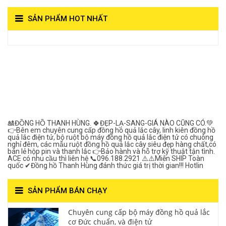
SẢN PHẨM HOT NHẤT
View on Vocaroo >>
Đồng Hồ Quả Lắc Thanh
Hùng- Số 1 Về Chất
Lượng***
🎎ĐỒNG HỒ THANH HÙNG. 🍀ĐẸP-LẠ-SANG-GIÁ NÀO CŨNG CÓ.💚
👉Bên em chuyên cung cấp đồng hồ quả lắc cây, linh kiên đồng hồ
quả lắc điện tử, bộ ruột bộ máy đồng hồ quả lắc điện tử có chuông
nghỉ đêm, các mẫu ruột đồng hồ quả lắc cây siêu đẹp hàng chất,có
bán lẻ hộp pin và thanh lắc 👉Bảo hành và hỗ trợ kỹ thuật tận tình.
ACE có nhu cầu thì liên hệ 📞096.188.2921 ⚠️⚠️Miễn SHIP Toàn
quốc ✔Đồng hồ Thanh Hùng đánh thức giá trị thời gian!!! Hotlin
SẢN PHẨM BÁN CHẠY
Chuyên cung cấp bộ máy đồng hồ quả lắc
cơ Đức chuẩn, và điện tử