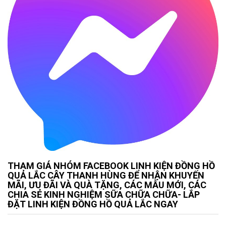
THAM GIÁ NHÓM FACEBOOK LINH KIỆN ĐỒNG HỒ
QUẢ LẮC CÂY THANH HÙNG ĐỂ NHẬN KHUYẾN
MÃI, ƯU ĐÃI VÀ QUÀ TẶNG, CÁC MẪU MỚI, CÁC
CHIA SẺ KINH NGHIỆM SỮA CHỮA CHỮA- LẮP
ĐẶT LINH KIỆN ĐỒNG HỒ QUẢ LẮC NGAY