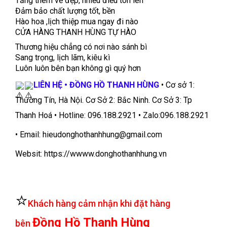
Tăng thêm vẻ đẹp, nhiều điều tôn lên
Đảm bảo chất lượng tốt, bền
Hào hoa ,lịch thiệp mua ngay đi nào
CỬA HÀNG THANH HÙNG TỰ HÀO
Thương hiệu chẳng có nơi nào sánh bì
Sang trọng, lịch lãm, kiêu kì
Luôn luôn bên bạn không gì quý hơn
LIÊN HỆ • ĐỒNG HỒ THANH HÙNG
• Cơ sở 1:
Thường Tín, Hà Nội. Cơ Sở 2: Bắc Ninh. Cơ Sở 3: Tp
Thanh Hoá • Hotline: 096.188.2921 • Zalo:096.188.2921
• Email: hieudonghothanhhung@gmail.com
Websit: https://wwww.donghothanhhung.vn
⭐
Khách hàng cảm nhận khi đặt hàng
Đồng Hồ Thanh Hùng
bên