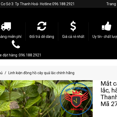
h. Cơ Sở 3: Tp Thanh Hoá- Hotline:096.188.2921
Trang
hàng miễn phí
Đổi trả dễ dàng
Giá cả rẻ nhất
Uy tín- chất lư
ne đặt hàng :096.188.2921
hủ
Linh kiện đồng hồ cây quả lắc chính hãng
Mắt c
lắc, 
Thanh
Mã 2