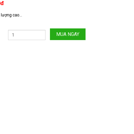
0đ
lượng cao...
MUA NGAY