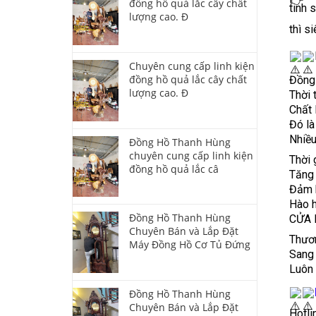
đồng hồ quả lắc cây chất
tinh 
lượng cao. Đ
thì si
Chuyên cung cấp linh kiện
đồng hồ quả lắc cây chất
Đồng
lượng cao. Đ
Thời 
Chất 
Đó l
Nhiề
Đồng Hồ Thanh Hùng
chuyên cung cấp linh kiện
Thời 
đồng hồ quả lắc câ
Tăng 
Đảm b
Hào h
Đồng Hồ Thanh Hùng
CỬA 
Chuyên Bán và Lắp Đặt
Thươn
Máy Đồng Hồ Cơ Tủ Đứng
Sang 
Luôn 
Đồng Hồ Thanh Hùng
Chuyên Bán và Lắp Đặt
Hotli