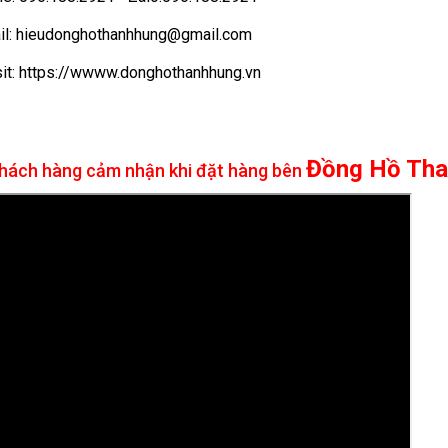
il: hieudonghothanhhung@gmail.com
t: https://wwww.donghothanhhung.vn
Đồng Hồ Tha
hách hàng cảm nhận khi đặt hàng bên