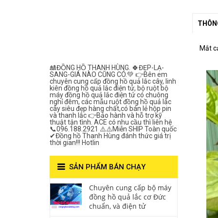
Lắc Thanh
THÔNG
Hùng- Số 1 Về
Chất Lượng***
Mắt c
🎎ĐỒNG HỒ THANH HÙNG. 🍀ĐẸP-LẠ-
SANG-GIÁ NÀO CŨNG CÓ.💚 👉Bên em
chuyên cung cấp đồng hồ quả lắc cây, linh
kiên đồng hồ quả lắc điện tử, bộ ruột bộ
máy đồng hồ quả lắc điện tử có chuông
nghỉ đêm, các mẫu ruột đồng hồ quả lắc
cây siêu đẹp hàng chất,có bán lẻ hộp pin
và thanh lắc 👉Bảo hành và hỗ trợ kỹ
thuật tận tình. ACE có nhu cầu thì liên hệ
📞096.188.2921 ⚠️⚠️Miễn SHIP Toàn quốc
✔Đồng hồ Thanh Hùng đánh thức giá trị
thời gian!!! Hotlin
SẢN PHẨM BÁN CHẠY
Chuyên cung cấp bộ máy
đồng hồ quả lắc cơ Đức
chuẩn, và điện tử