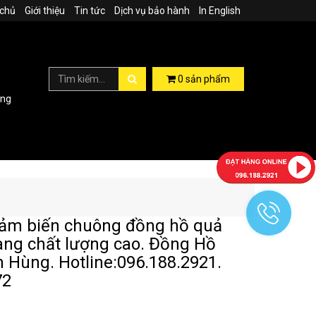
 chủ
Giới thiệu
Tin tức
Dịch vụ bảo hành
In English
0
sản phẩm
ợng
ảm biến chuông đồng hồ quả
hàng chất lượng cao. Đồng Hồ
 Hùng. Hotline:096.188.2921.
72