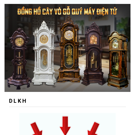
D L K H