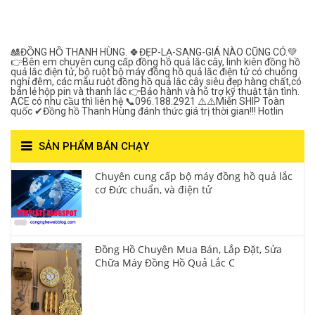
Lượng***
🎎ĐỒNG HỒ THANH HÙNG. 🍀ĐẸP-LẠ-SANG-GIÁ NÀO CŨNG CÓ.💚
👉Bên em chuyên cung cấp đồng hồ quả lắc cây, linh kiên đồng hồ
quả lắc điện tử, bộ ruột bộ máy đồng hồ quả lắc điện tử có chuông
nghỉ đêm, các mẫu ruột đồng hồ quả lắc cây siêu đẹp hàng chất,có
bán lẻ hộp pin và thanh lắc 👉Bảo hành và hỗ trợ kỹ thuật tận tình.
ACE có nhu cầu thì liên hệ 📞096.188.2921 ⚠️⚠️Miễn SHIP Toàn
quốc ✔Đồng hồ Thanh Hùng đánh thức giá trị thời gian!!! Hotlin
SẢN PHẨM BÁN CHẠY
Chuyên cung cấp bộ máy đồng hồ quả lắc
cơ Đức chuẩn, và điện tử
Đồng Hồ Chuyên Mua Bán, Lắp Đặt, Sửa
Chữa Máy Đồng Hồ Quả Lắc C