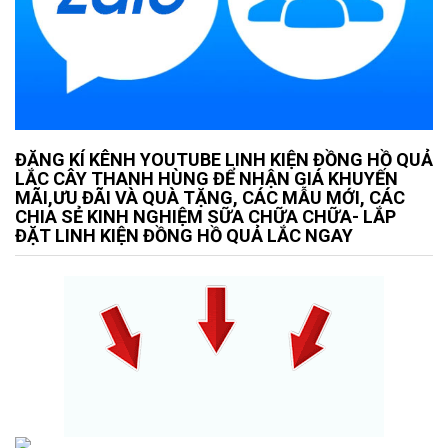
ĐĂNG KÍ KÊNH YOUTUBE LINH KIỆN ĐỒNG HỒ QUẢ
LẮC CÂY THANH HÙNG ĐỂ NHẬN GIÁ KHUYẾN
MÃI,ƯU ĐÃI VÀ QUÀ TẶNG, CÁC MẪU MỚI, CÁC
CHIA SẺ KINH NGHIỆM SỮA CHỮA CHỮA- LẮP
ĐẶT LINH KIỆN ĐỒNG HỒ QUẢ LẮC NGAY