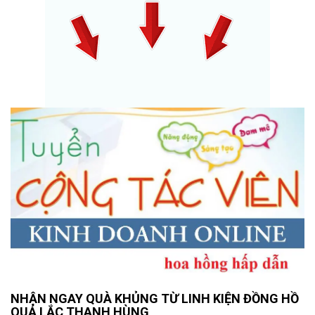
NHẬN NGAY QUÀ KHỦNG TỪ LINH KIỆN ĐỒNG HỒ
QUẢ LẮC THANH HÙNG