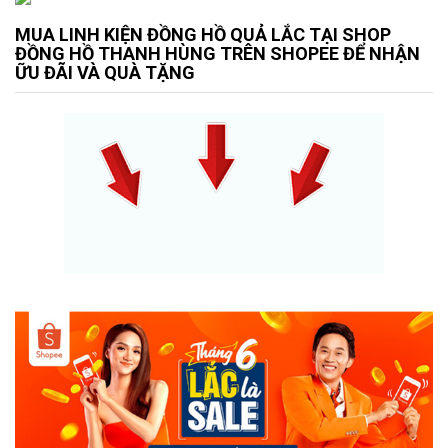
MUA LINH KIỆN ĐỒNG HỒ QUẢ LẮC TẠI SHOP
ĐỒNG HỒ THANH HÙNG TRÊN SHOPEE ĐỂ NHẬN
ỮU ĐÃI VÀ QUÀ TẶNG