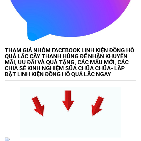
THAM GIÁ NHÓM FACEBOOK LINH KIỆN ĐỒNG HỒ
QUẢ LẮC CÂY THANH HÙNG ĐỂ NHẬN KHUYẾN
MÃI, ƯU ĐÃI VÀ QUÀ TẶNG, CÁC MẪU MỚI, CÁC
CHIA SẺ KINH NGHIỆM SỮA CHỮA CHỮA- LẮP
ĐẶT LINH KIỆN ĐỒNG HỒ QUẢ LẮC NGAY