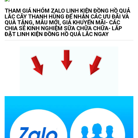
THAM GIÁ NHÓM ZALO LINH KIỆN ĐỒNG HỒ QUẢ
LẮC CÂY THANH HÙNG ĐỂ NHẬN CÁC ƯU ĐÃI VÀ
QUÀ TẶNG, MẪU MỚI, GIÁ KHUYẾN MÃI- CÁC
CHIA SẺ KINH NGHIỆM SỮA CHỮA CHỮA- LẮP
ĐẶT LINH KIỆN ĐỒNG HỒ QUẢ LẮC NGAY