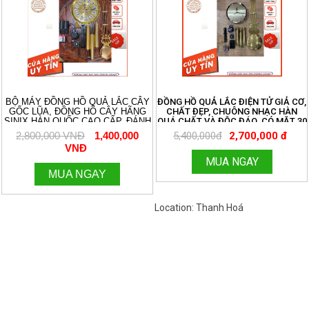
BỘ MÁY ĐỒNG HỒ QUẢ LẮC CÂY
ĐỒNG HỒ QUẢ LẮC ĐIỆN TỬ GIẢ CƠ,
GỐC LŨA, ĐỒNG HỒ CÂY HÃNG
CHẤT ĐẸP, CHUÔNG NHẠC HÀN
SINIX HÀN QUỐC CAO CẤP, ĐÁNH
QUÁ CHẤT VÀ ĐỘC ĐÁO. CÓ MẶT 30
3 BẢN NHẠC CHUÔNG CỔ ĐIỂN
VÀ 32 ĐỦ BỘ
2,800,000 VNĐ
1,400,000
5,400,000đ
2,700,000 đ
AVEMARIA, WESTMINTER, ĐIỂM
VNĐ
CHUÔNG. ÂM THANH DU DƯƠNG
RẤT HAY. KÍCH THƯỚC MẶT SỐ 32
MUA NGAY
CM. 096.188.2921
MUA NGAY
Location: Thanh Hoá
Việt Nam