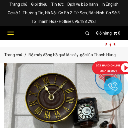
Trang chủ
Giới thiệu
Tin tức
Dịch vụ bảo hành
In English
Cơ sở 1: Thường Tín, Hà Nội. Cơ Sở 2: Từ Sơn, Bắc Ninh. Cơ Sở 3:
Tp Thanh Hoá- Hotline:096.188.2921
Toggle
0
navigation
Trang chủ
Bộ máy đồng hồ quả lắc cây-gốc lũa Thanh Hùng