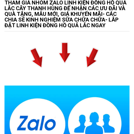
THAM GIÁ NHÓM ZALO LINH KIỆN ĐỒNG HỒ QUẢ
LẮC CÂY THANH HÙNG ĐỂ NHẬN CÁC ƯU ĐÃI VÀ
QUÀ TẶNG, MẪU MỚI, GIÁ KHUYẾN MÃI- CÁC
CHIA SẺ KINH NGHIỆM SỮA CHỮA CHỮA- LẮP
ĐẶT LINH KIỆN ĐỒNG HỒ QUẢ LẮC NGAY