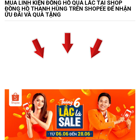
MUA LINH KIỆN ĐỒNG HỒ QUẢ LẮC TẠI SHOP
ĐỒNG HỒ THANH HÙNG TRÊN SHOPEE ĐỂ NHẬN
ỮU ĐÃI VÀ QUÀ TẶNG