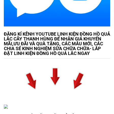
ĐĂNG KÍ KÊNH YOUTUBE LINH KIỆN ĐỒNG HỒ QUẢ
LẮC CÂY THANH HÙNG ĐỂ NHẬN GIÁ KHUYẾN
MÃI,ƯU ĐÃI VÀ QUÀ TẶNG, CÁC MẪU MỚI, CÁC
CHIA SẺ KINH NGHIỆM SỮA CHỮA CHỮA- LẮP
ĐẶT LINH KIỆN ĐỒNG HỒ QUẢ LẮC NGAY