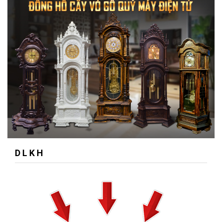
D L K H