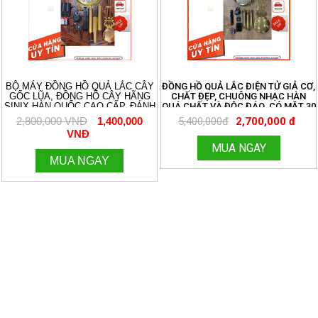
BỘ MÁY ĐỒNG HỒ QUẢ LẮC CÂY
ĐỒNG HỒ QUẢ LẮC ĐIỆN TỬ GIẢ CƠ,
GỐC LŨA, ĐỒNG HỒ CÂY HÃNG
CHẤT ĐẸP, CHUÔNG NHẠC HÀN
SINIX HÀN QUỐC CAO CẤP, ĐÁNH
QUÁ CHẤT VÀ ĐỘC ĐÁO. CÓ MẶT 30
3 BẢN NHẠC CHUÔNG CỔ ĐIỂN
VÀ 32 ĐỦ BỘ
2,800,000 VNĐ
1,400,000
5,400,000đ
2,700,000 đ
AVEMARIA, WESTMINTER, ĐIỂM
VNĐ
CHUÔNG. ÂM THANH DU DƯƠNG
RẤT HAY. KÍCH THƯỚC MẶT SỐ 32
MUA NGAY
CM. 096.188.2921
MUA NGAY