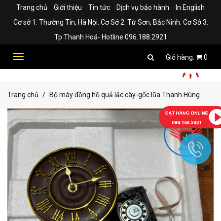
Trang chủ
Giới thiệu
Tin tức
Dịch vụ bảo hành
In English
Cơ sở 1: Thường Tín, Hà Nội. Cơ Sở 2: Từ Sơn, Bắc Ninh. Cơ Sở 3:
Tp Thanh Hoá- Hotline:096.188.2921
Toggle
0
navigation
Trang chủ
Bộ máy đồng hồ quả lắc cây-gốc lũa Thanh Hùng