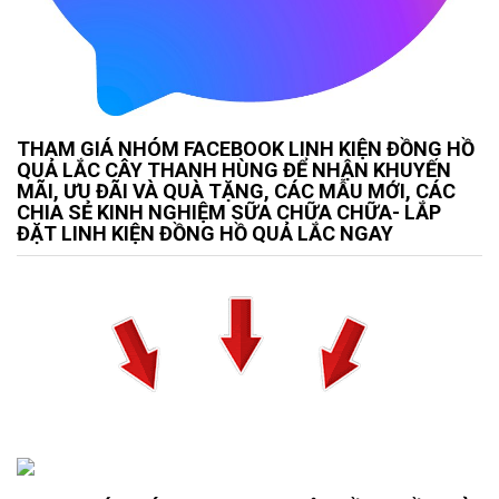
THAM GIÁ NHÓM FACEBOOK LINH KIỆN ĐỒNG HỒ
QUẢ LẮC CÂY THANH HÙNG ĐỂ NHẬN KHUYẾN
MÃI, ƯU ĐÃI VÀ QUÀ TẶNG, CÁC MẪU MỚI, CÁC
CHIA SẺ KINH NGHIỆM SỮA CHỮA CHỮA- LẮP
ĐẶT LINH KIỆN ĐỒNG HỒ QUẢ LẮC NGAY