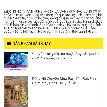
Lượng***
🎎ĐỒNG HỒ THANH HÙNG. 🍀ĐẸP-LẠ-SANG-GIÁ NÀO CŨNG CÓ.💚
👉Bên em chuyên cung cấp đồng hồ quả lắc cây, linh kiên đồng hồ
quả lắc điện tử, bộ ruột bộ máy đồng hồ quả lắc điện tử có chuông
nghỉ đêm, các mẫu ruột đồng hồ quả lắc cây siêu đẹp hàng chất,có
bán lẻ hộp pin và thanh lắc 👉Bảo hành và hỗ trợ kỹ thuật tận tình.
ACE có nhu cầu thì liên hệ 📞096.188.2921 ⚠️⚠️Miễn SHIP Toàn
quốc ✔Đồng hồ Thanh Hùng đánh thức giá trị thời gian!!! Hotlin
SẢN PHẨM BÁN CHẠY
Chuyên cung cấp bộ máy đồng hồ quả lắc
cơ Đức chuẩn, và điện tử
Đồng Hồ Chuyên Mua Bán, Lắp Đặt, Sửa
Chữa Máy Đồng Hồ Quả Lắc C