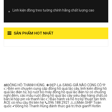
Linh kiện đồng treo tường chính hãng chất lượng cao
SẢN PHẨM HOT NHẤT
View on Vocaroo >>
Đồng Hồ Quả Lắc Thanh
Hùng- Số 1 Về Chất
Lượng***
🎎ĐỒNG HỒ THANH HÙNG. 🍀ĐẸP-LẠ-SANG-GIÁ NÀO CŨNG CÓ.💚
👉Bên em chuyên cung cấp đồng hồ quả lắc cây, linh kiên đồng hồ
quả lắc điện tử, bộ ruột bộ máy đồng hồ quả lắc điện tử có chuông
nghỉ đêm, các mẫu ruột đồng hồ quả lắc cây siêu đẹp hàng chất,có
bán lẻ hộp pin và thanh lắc 👉Bảo hành và hỗ trợ kỹ thuật tận tình.
ACE có nhu cầu thì liên hệ 📞096.188.2921 ⚠️⚠️Miễn SHIP Toàn
quốc ✔Đồng hồ Thanh Hùng đánh thức giá trị thời gian!!! Hotlin