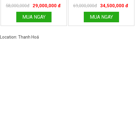
TẠ CƯỚC . ĐỒNG HỒ THANH HÙNG
MÁY CƠ ĐỨC 8G8B KÍNH LỒI . LH
58,000,000đ
29,000,000 đ
69,000,000đ
34,500,000 đ
LH 096.188.2921
096.188.2921
MUA NGAY
MUA NGAY
Location: Thanh Hoá
Việt Nam