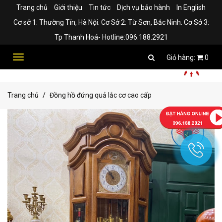
Trang chủ
Giới thiệu
Tin tức
Dịch vụ bảo hành
In English
Cơ sở 1: Thường Tín, Hà Nội. Cơ Sở 2: Từ Sơn, Bắc Ninh. Cơ Sở 3:
Tp Thanh Hoá- Hotline:096.188.2921
Toggle
0
navigation
Trang chủ
Đồng hồ đứng quả lắc cơ cao cấp