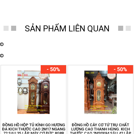
SẢN PHẨM LIÊN QUAN
Đồng Hồ Thanh Hùng – Chuyên cung cấp đồng hồ quả lắc cây cơ cổ
Châu Âu nhiều mẫu mã đẹp
Đồng Hồ Thanh Hùng – Chuyên cung cấp đồng hồ quả lắc cây cơ cổ
Châu Âu nhiều mẫu mã đẹp
- 50%
- 50%
ĐỒNG HỒ HỘP TỦ KÍNH GO HƯƠNG
ĐỒNG HỒ CÂY CƠ TỨ TRỤ CHẤT
ĐÁ KICH THƯỚC CAO 2M17 NGANG
LƯỢNG CAO THANH HÙNG. KICH
72 SAU 35 LẮP MÁY CƠ ĐỨC 8G8B
THƯỚC CAO 2M30X94 SÂU 42 LẮP