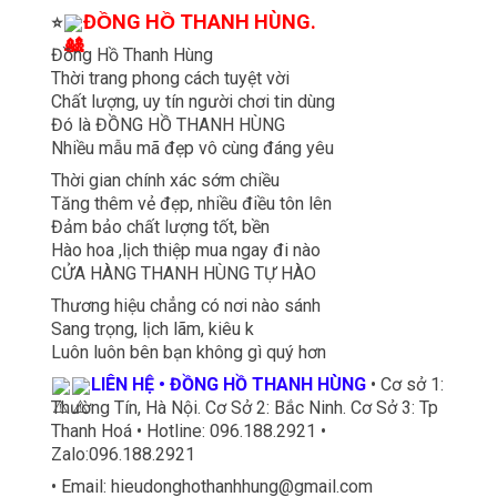
ĐỒNG HỒ THANH HÙNG.
⭐
Đồng Hồ Thanh Hùng
Thời trang phong cách tuyệt vời
Chất lượng, uy tín người chơi tin dùng
Đó là ĐỒNG HỒ THANH HÙNG
Nhiều mẫu mã đẹp vô cùng đáng yêu
Thời gian chính xác sớm chiều
Tăng thêm vẻ đẹp, nhiều điều tôn lên
Đảm bảo chất lượng tốt, bền
Hào hoa ,lịch thiệp mua ngay đi nào
CỬA HÀNG THANH HÙNG TỰ HÀO
Thương hiệu chẳng có nơi nào sánh
Sang trọng, lịch lãm, kiêu k
Luôn luôn bên bạn không gì quý hơn
LIÊN HỆ • ĐỒNG HỒ THANH HÙNG
• Cơ sở 1:
Thường Tín, Hà Nội. Cơ Sở 2: Bắc Ninh. Cơ Sở 3: Tp
Thanh Hoá • Hotline: 096.188.2921 •
Zalo:096.188.2921
• Email: hieudonghothanhhung@gmail.com