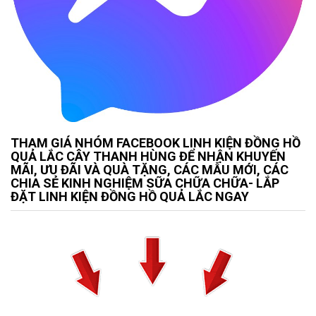
THAM GIÁ NHÓM FACEBOOK LINH KIỆN ĐỒNG HỒ
QUẢ LẮC CÂY THANH HÙNG ĐỂ NHẬN KHUYẾN
MÃI, ƯU ĐÃI VÀ QUÀ TẶNG, CÁC MẪU MỚI, CÁC
CHIA SẺ KINH NGHIỆM SỮA CHỮA CHỮA- LẮP
ĐẶT LINH KIỆN ĐỒNG HỒ QUẢ LẮC NGAY