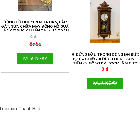
ĐỒNG HỒ CHUYÊN MUA BÁN, LẮP
ĐẶT, SỬA CHỮA MÁY ĐỒNG HỒ QUẢ
LẮC CƠ ĐỨC CHUẨN TẠI NHÀ TOÀN
QUỐC. ĐT:096.188.2921
&nb
&nbs
♓️ ĐỨNG ĐẦU TRONG DÒNG ĐH ĐỨC
MUA NGAY
👉 LÀ CHIẾC JI ĐỨC THÙNG SONG
TIỆN 👉 GÔNG DÀI 52CM. ÂM CƯC
ĐỈNH
0 đ
MUA NGAY
Location: Thanh Hoá
Việt Nam