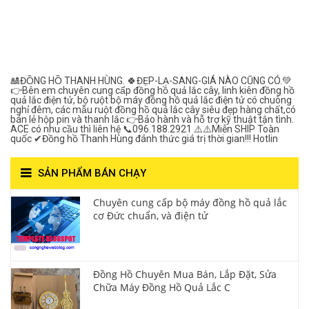
Đồng Hồ Quả Lắc Thanh
Hùng- Số 1 Về Chất
Lượng***
🎎ĐỒNG HỒ THANH HÙNG. 🍀ĐẸP-LẠ-SANG-GIÁ NÀO CŨNG CÓ.💚
👉Bên em chuyên cung cấp đồng hồ quả lắc cây, linh kiên đồng hồ
quả lắc điện tử, bộ ruột bộ máy đồng hồ quả lắc điện tử có chuông
nghỉ đêm, các mẫu ruột đồng hồ quả lắc cây siêu đẹp hàng chất,có
bán lẻ hộp pin và thanh lắc 👉Bảo hành và hỗ trợ kỹ thuật tận tình.
ACE có nhu cầu thì liên hệ 📞096.188.2921 ⚠️⚠️Miễn SHIP Toàn
quốc ✔Đồng hồ Thanh Hùng đánh thức giá trị thời gian!!! Hotlin
SẢN PHẨM BÁN CHẠY
Chuyên cung cấp bộ máy đồng hồ quả lắc
cơ Đức chuẩn, và điện tử
Đồng Hồ Chuyên Mua Bán, Lắp Đặt, Sửa
Chữa Máy Đồng Hồ Quả Lắc C