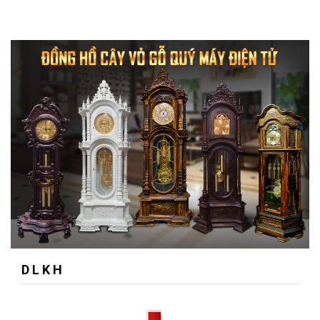
D L K H