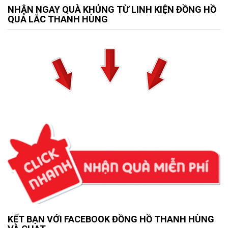
NHẬN NGAY QUÀ KHỦNG TỪ LINH KIỆN ĐỒNG HỒ
QUẢ LẮC THANH HÙNG
KẾT BẠN VỚI FACEBOOK ĐỒNG HỒ THANH HÙNG