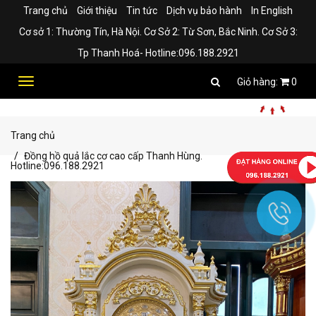
Trang chủ
Giới thiệu
Tin tức
Dịch vụ bảo hành
In English
Cơ sở 1: Thường Tín, Hà Nội. Cơ Sở 2: Từ Sơn, Bắc Ninh. Cơ Sở 3:
Tp Thanh Hoá- Hotline:096.188.2921
Toggle
0
navigation
Trang chủ
Đồng hồ quả lắc cơ cao cấp Thanh Hùng.
Hotline:096.188.2921