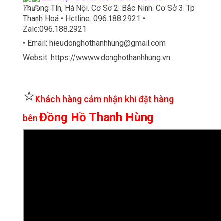
Thường Tín, Hà Nội. Cơ Sở 2: Bắc Ninh. Cơ Sở 3: Tp
Thanh Hoá • Hotline: 096.188.2921 •
Zalo:096.188.2921
• Email: hieudonghothanhhung@gmail.com
Websit: https://wwww.donghothanhhung.vn
⭐
Khách hàng cảm nhận khi đặt hàng
Đồng Hồ Thanh Hùng
bên