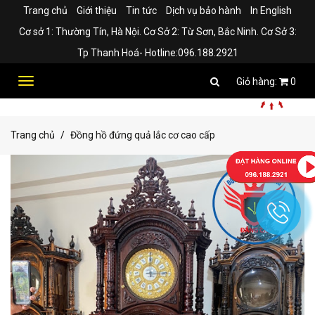
Trang chủ
Giới thiệu
Tin tức
Dịch vụ bảo hành
In English
Cơ sở 1: Thường Tín, Hà Nội. Cơ Sở 2: Từ Sơn, Bắc Ninh. Cơ Sở 3:
Tp Thanh Hoá- Hotline:096.188.2921
Toggle
0
navigation
Trang chủ
Đồng hồ đứng quả lắc cơ cao cấp