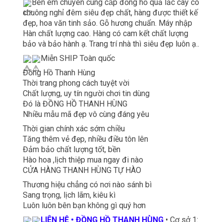
Bên em chuyên cung cấp đồng hồ quả lắc cây có
chuông nghỉ đêm siêu đẹp chất, hàng được thiết kế
đẹp, hoa văn tinh sảo. Gỗ hương chuẩn. Máy nhập
Hàn chất lượng cao. Hàng có cam kết chất lượng
bảo và bảo hành ạ. Trang trí nhà thì siêu đẹp luôn ạ..
Miễn SHIP Toàn quốc
Đồng Hồ Thanh Hùng
Thời trang phong cách tuyệt vời
Chất lượng, uy tín người chơi tin dùng
Đó là ĐỒNG HỒ THANH HÙNG
Nhiều mẫu mã đẹp vô cùng đáng yêu
Thời gian chính xác sớm chiều
Tăng thêm vẻ đẹp, nhiều điều tôn lên
Đảm bảo chất lượng tốt, bền
Hào hoa ,lịch thiệp mua ngay đi nào
CỬA HÀNG THANH HÙNG TỰ HÀO
Thương hiệu chẳng có nơi nào sánh bì
Sang trọng, lịch lãm, kiêu kì
Luôn luôn bên bạn không gì quý hơn
LIÊN HỆ • ĐỒNG HỒ THANH HÙNG
• Cơ sở 1: