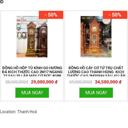
Đồng Hồ Thanh Hùng – Chuyên cung cấp đồng hồ quả lắc cây cơ cổ
Châu Âu nhiều mẫu mã đẹp
- 50%
- 50%
ĐỒNG HỒ HỘP TỦ KÍNH GO HƯƠNG
ĐỒNG HỒ CÂY CƠ TỨ TRỤ CHẤT
ĐÁ KICH THƯỚC CAO 2M17 NGANG
LƯỢNG CAO THANH HÙNG. KICH
72 SAU 35 LẮP MÁY CƠ ĐỨC 8G8B
THƯỚC CAO 2M30X94 SÂU 42 LẮP
TẠ CƯỚC . ĐỒNG HỒ THANH HÙNG
MÁY CƠ ĐỨC 8G8B KÍNH LỒI . LH
58,000,000đ
29,000,000 đ
69,000,000đ
34,500,000 đ
LH 096.188.2921
096.188.2921
MUA NGAY
MUA NGAY
Location: Thanh Hoá
Việt Nam