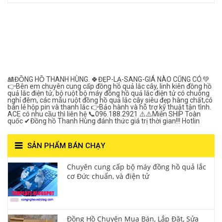
Đồng Hồ Quả Lắc Thanh
Hùng- Số 1 Về Chất
Lượng***
🎎ĐỒNG HỒ THANH HÙNG. 🍀ĐẸP-LẠ-SANG-GIÁ NÀO CŨNG CÓ.💚
👉Bên em chuyên cung cấp đồng hồ quả lắc cây, linh kiên đồng hồ
quả lắc điện tử, bộ ruột bộ máy đồng hồ quả lắc điện tử có chuông
nghỉ đêm, các mẫu ruột đồng hồ quả lắc cây siêu đẹp hàng chất,có
bán lẻ hộp pin và thanh lắc 👉Bảo hành và hỗ trợ kỹ thuật tận tình.
ACE có nhu cầu thì liên hệ 📞096.188.2921 ⚠️⚠️Miễn SHIP Toàn
quốc ✔Đồng hồ Thanh Hùng đánh thức giá trị thời gian!!! Hotlin
SẢN PHẨM BÁN CHẠY
Chuyên cung cấp bộ máy đồng hồ quả lắc
cơ Đức chuẩn, và điện tử
Đồng Hồ Chuyên Mua Bán, Lắp Đặt, Sửa