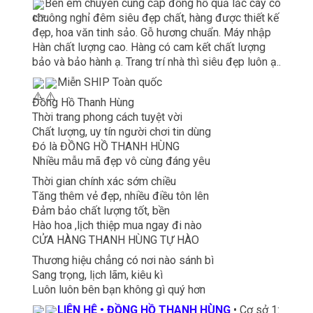
Bên em chuyên cung cấp đồng hồ quả lắc cây có
chuông nghỉ đêm siêu đẹp chất, hàng được thiết kế
đẹp, hoa văn tinh sảo. Gỗ hương chuẩn. Máy nhập
Hàn chất lượng cao. Hàng có cam kết chất lượng
bảo và bảo hành ạ. Trang trí nhà thì siêu đẹp luôn ạ..
Miễn SHIP Toàn quốc
Đồng Hồ Thanh Hùng
Thời trang phong cách tuyệt vời
Chất lượng, uy tín người chơi tin dùng
Đó là ĐỒNG HỒ THANH HÙNG
Nhiều mẫu mã đẹp vô cùng đáng yêu
Thời gian chính xác sớm chiều
Tăng thêm vẻ đẹp, nhiều điều tôn lên
Đảm bảo chất lượng tốt, bền
Hào hoa ,lịch thiệp mua ngay đi nào
CỬA HÀNG THANH HÙNG TỰ HÀO
Thương hiệu chẳng có nơi nào sánh bì
Sang trọng, lịch lãm, kiêu kì
Luôn luôn bên bạn không gì quý hơn
LIÊN HỆ • ĐỒNG HỒ THANH HÙNG
• Cơ sở 1: