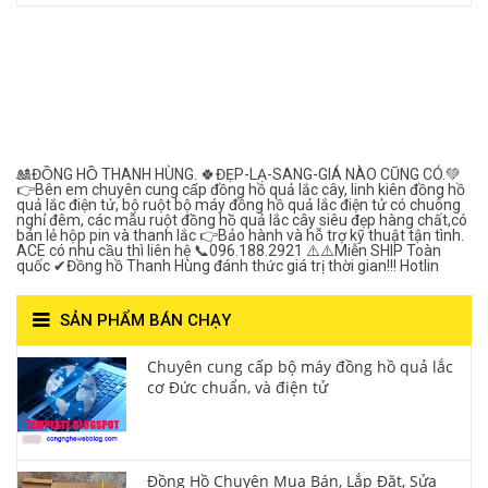
Đồng Hồ Quả Lắc Thanh
Hùng- Số 1 Về Chất
Lượng***
🎎ĐỒNG HỒ THANH HÙNG. 🍀ĐẸP-LẠ-SANG-GIÁ NÀO CŨNG CÓ.💚
👉Bên em chuyên cung cấp đồng hồ quả lắc cây, linh kiên đồng hồ
quả lắc điện tử, bộ ruột bộ máy đồng hồ quả lắc điện tử có chuông
nghỉ đêm, các mẫu ruột đồng hồ quả lắc cây siêu đẹp hàng chất,có
bán lẻ hộp pin và thanh lắc 👉Bảo hành và hỗ trợ kỹ thuật tận tình.
ACE có nhu cầu thì liên hệ 📞096.188.2921 ⚠️⚠️Miễn SHIP Toàn
quốc ✔Đồng hồ Thanh Hùng đánh thức giá trị thời gian!!! Hotlin
SẢN PHẨM BÁN CHẠY
Chuyên cung cấp bộ máy đồng hồ quả lắc
cơ Đức chuẩn, và điện tử
Đồng Hồ Chuyên Mua Bán, Lắp Đặt, Sửa