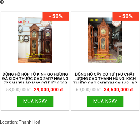
Đồng Hồ Thanh Hùng – Chuyên cung cấp đồng hồ quả lắc cây cơ cổ
Châu Âu nhiều mẫu mã đẹp
- 50%
- 50%
ĐỒNG HỒ HỘP TỦ KÍNH GO HƯƠNG
ĐỒNG HỒ CÂY CƠ TỨ TRỤ CHẤT
ĐÁ KICH THƯỚC CAO 2M17 NGANG
LƯỢNG CAO THANH HÙNG. KICH
72 SAU 35 LẮP MÁY CƠ ĐỨC 8G8B
THƯỚC CAO 2M30X94 SÂU 42 LẮP
TẠ CƯỚC . ĐỒNG HỒ THANH HÙNG
MÁY CƠ ĐỨC 8G8B KÍNH LỒI . LH
58,000,000đ
29,000,000 đ
69,000,000đ
34,500,000 đ
LH 096.188.2921
096.188.2921
MUA NGAY
MUA NGAY
Location: Thanh Hoá
Việt Nam