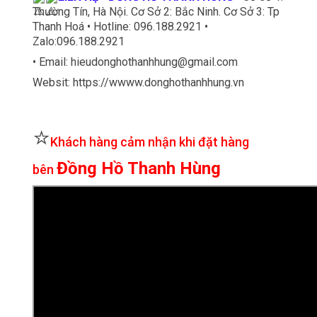
Thường Tín, Hà Nội. Cơ Sở 2: Bắc Ninh. Cơ Sở 3: Tp
Thanh Hoá • Hotline: 096.188.2921 •
Zalo:096.188.2921
• Email: hieudonghothanhhung@gmail.com
Websit: https://wwww.donghothanhhung.vn
⭐
Khách hàng cảm nhận khi đặt hàng
Đồng Hồ Thanh Hùng
bên