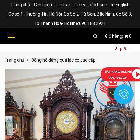
Trang chủ
Giới thiệu
Tin tức
Dịch vụ bảo hành
In English
Cơ sở 1: Thường Tín, Hà Nội. Cơ Sở 2: Từ Sơn, Bắc Ninh. Cơ Sở 3:
Tp Thanh Hoá- Hotline:096.188.2921
Toggle
0
navigation
Trang chủ
Đồng hồ đứng quả lắc cơ cao cấp