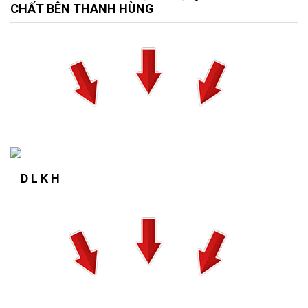
CHẤT BÊN THANH HÙNG
D L K H