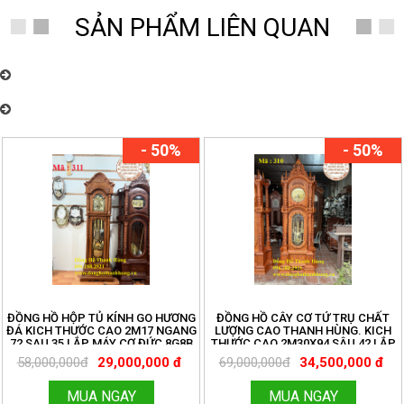
SẢN PHẨM LIÊN QUAN
Đồng Hồ Thanh Hùng – Chuyên cung cấp đồng hồ quả lắc cây cơ cổ
Châu Âu nhiều mẫu mã đẹp
Đồng Hồ Thanh Hùng – Chuyên cung cấp đồng hồ quả lắc cây cơ cổ
Châu Âu nhiều mẫu mã đẹp
- 50%
- 50%
ĐỒNG HỒ HỘP TỦ KÍNH GO HƯƠNG
ĐỒNG HỒ CÂY CƠ TỨ TRỤ CHẤT
ĐÁ KICH THƯỚC CAO 2M17 NGANG
LƯỢNG CAO THANH HÙNG. KICH
72 SAU 35 LẮP MÁY CƠ ĐỨC 8G8B
THƯỚC CAO 2M30X94 SÂU 42 LẮP
TẠ CƯỚC . ĐỒNG HỒ THANH HÙNG
MÁY CƠ ĐỨC 8G8B KÍNH LỒI . LH
58,000,000đ
29,000,000 đ
69,000,000đ
34,500,000 đ
LH 096.188.2921
096.188.2921
MUA NGAY
MUA NGAY