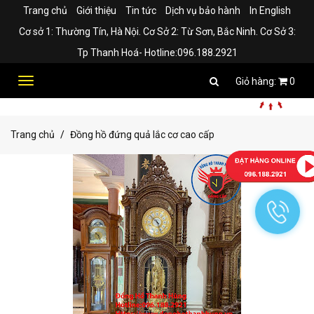
Trang chủ
Giới thiệu
Tin tức
Dịch vụ bảo hành
In English
Cơ sở 1: Thường Tín, Hà Nội. Cơ Sở 2: Từ Sơn, Bắc Ninh. Cơ Sở 3:
Tp Thanh Hoá- Hotline:096.188.2921
Toggle
0
navigation
Trang chủ
Đồng hồ đứng quả lắc cơ cao cấp