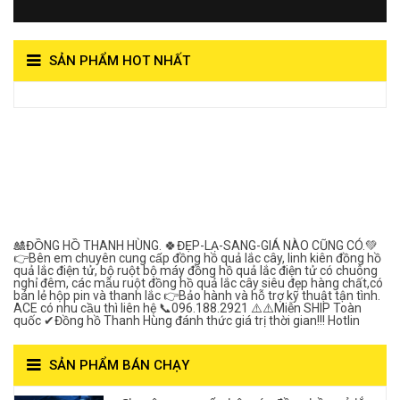
SẢN PHẨM HOT NHẤT
View on Vocaroo >>
Đồng Hồ Quả Lắc Thanh
Hùng- Số 1 Về Chất
Lượng***
🎎ĐỒNG HỒ THANH HÙNG. 🍀ĐẸP-LẠ-SANG-GIÁ NÀO CŨNG CÓ.💚
👉Bên em chuyên cung cấp đồng hồ quả lắc cây, linh kiên đồng hồ
quả lắc điện tử, bộ ruột bộ máy đồng hồ quả lắc điện tử có chuông
nghỉ đêm, các mẫu ruột đồng hồ quả lắc cây siêu đẹp hàng chất,có
bán lẻ hộp pin và thanh lắc 👉Bảo hành và hỗ trợ kỹ thuật tận tình.
ACE có nhu cầu thì liên hệ 📞096.188.2921 ⚠️⚠️Miễn SHIP Toàn
quốc ✔Đồng hồ Thanh Hùng đánh thức giá trị thời gian!!! Hotlin
SẢN PHẨM BÁN CHẠY