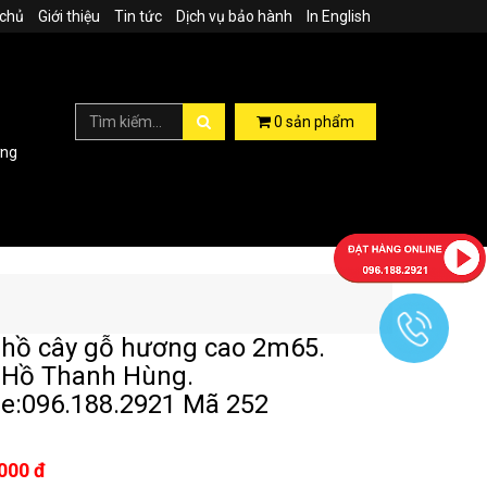
 chủ
Giới thiệu
Tin tức
Dịch vụ bảo hành
In English
0
sản phẩm
ợng
hồ cây gỗ hương cao 2m65.
 Hồ Thanh Hùng.
ne:096.188.2921 Mã 252
000 đ