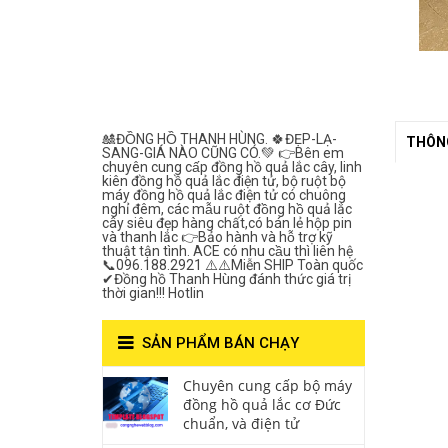
Lắc Thanh
Hùng- Số 1 Về
Chất Lượng***
🎎ĐỒNG HỒ THANH HÙNG. 🍀ĐẸP-LẠ-
THÔNG
SANG-GIÁ NÀO CŨNG CÓ.💚 👉Bên em
chuyên cung cấp đồng hồ quả lắc cây, linh
kiên đồng hồ quả lắc điện tử, bộ ruột bộ
máy đồng hồ quả lắc điện tử có chuông
nghỉ đêm, các mẫu ruột đồng hồ quả lắc
cây siêu đẹp hàng chất,có bán lẻ hộp pin
và thanh lắc 👉Bảo hành và hỗ trợ kỹ
thuật tận tình. ACE có nhu cầu thì liên hệ
📞096.188.2921 ⚠️⚠️Miễn SHIP Toàn quốc
✔Đồng hồ Thanh Hùng đánh thức giá trị
thời gian!!! Hotlin
SẢN PHẨM BÁN CHẠY
Chuyên cung cấp bộ máy
đồng hồ quả lắc cơ Đức
chuẩn, và điện tử