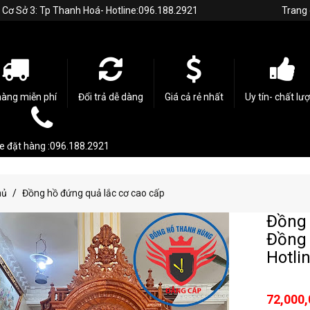
h. Cơ Sở 3: Tp Thanh Hoá- Hotline:096.188.2921
Trang
hàng miễn phí
Đổi trả dễ dàng
Giá cả rẻ nhất
Uy tín- chất lư
ne đặt hàng :096.188.2921
hủ
Đồng hồ đứng quả lắc cơ cao cấp
Đồng 
Đồng
Hotli
72,000,