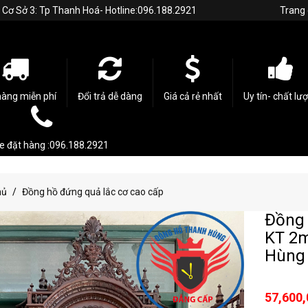
h. Cơ Sở 3: Tp Thanh Hoá- Hotline:096.188.2921
Trang
hàng miễn phí
Đổi trả dễ dàng
Giá cả rẻ nhất
Uy tín- chất lư
ne đặt hàng :096.188.2921
hủ
Đồng hồ đứng quả lắc cơ cao cấp
Đồng 
KT 2
Hùng
57,600,