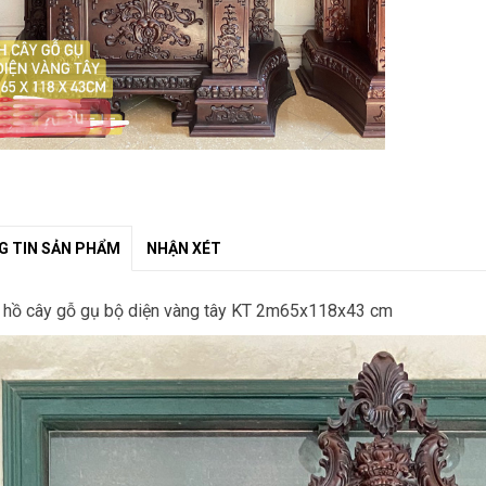
 TIN SẢN PHẨM
NHẬN XÉT
hồ cây gỗ gụ bộ diện vàng tây KT 2m65x118x43 cm