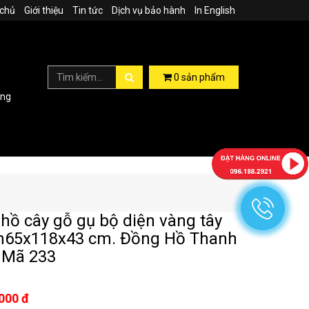
 chủ
Giới thiệu
Tin tức
Dịch vụ bảo hành
In English
0
sản phẩm
ợng
hồ cây gỗ gụ bộ diện vàng tây
m65x118x43 cm. Đồng Hồ Thanh
 Mã 233
000 đ