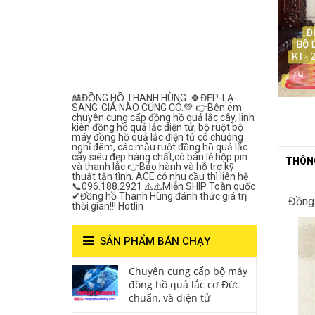
Lắc Thanh
Hùng- Số 1 Về
Chất Lượng***
🎎ĐỒNG HỒ THANH HÙNG. 🍀ĐẸP-LẠ-
SANG-GIÁ NÀO CŨNG CÓ.💚 👉Bên em
chuyên cung cấp đồng hồ quả lắc cây, linh
kiên đồng hồ quả lắc điện tử, bộ ruột bộ
máy đồng hồ quả lắc điện tử có chuông
nghỉ đêm, các mẫu ruột đồng hồ quả lắc
cây siêu đẹp hàng chất,có bán lẻ hộp pin
THÔNG
và thanh lắc 👉Bảo hành và hỗ trợ kỹ
thuật tận tình. ACE có nhu cầu thì liên hệ
📞096.188.2921 ⚠️⚠️Miễn SHIP Toàn quốc
✔Đồng hồ Thanh Hùng đánh thức giá trị
Đồng 
thời gian!!! Hotlin
SẢN PHẨM BÁN CHẠY
Chuyên cung cấp bộ máy
đồng hồ quả lắc cơ Đức
chuẩn, và điện tử