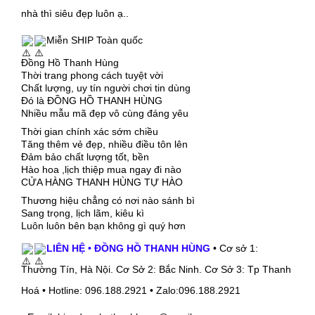
nhà thì siêu đẹp luôn ạ..
Miễn SHIP Toàn quốc
Đồng Hồ Thanh Hùng
Thời trang phong cách tuyệt vời
Chất lượng, uy tín người chơi tin dùng
Đó là ĐỒNG HỒ THANH HÙNG
Nhiều mẫu mã đẹp vô cùng đáng yêu
Thời gian chính xác sớm chiều
Tăng thêm vẻ đẹp, nhiều điều tôn lên
Đảm bảo chất lượng tốt, bền
Hào hoa ,lịch thiệp mua ngay đi nào
CỬA HÀNG THANH HÙNG TỰ HÀO
Thương hiệu chẳng có nơi nào sánh bì
Sang trọng, lịch lãm, kiêu kì
Luôn luôn bên bạn không gì quý hơn
LIÊN HỆ • ĐỒNG HỒ THANH HÙNG
• Cơ sở 1:
Thường Tín, Hà Nội. Cơ Sở 2: Bắc Ninh. Cơ Sở 3: Tp Thanh
Hoá • Hotline: 096.188.2921 • Zalo:096.188.2921