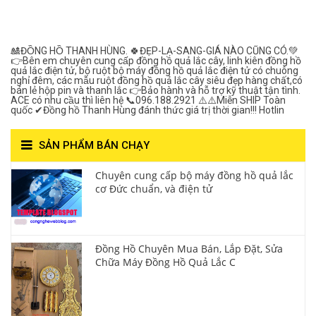
Lượng***
🎎ĐỒNG HỒ THANH HÙNG. 🍀ĐẸP-LẠ-SANG-GIÁ NÀO CŨNG CÓ.💚
👉Bên em chuyên cung cấp đồng hồ quả lắc cây, linh kiên đồng hồ
quả lắc điện tử, bộ ruột bộ máy đồng hồ quả lắc điện tử có chuông
nghỉ đêm, các mẫu ruột đồng hồ quả lắc cây siêu đẹp hàng chất,có
bán lẻ hộp pin và thanh lắc 👉Bảo hành và hỗ trợ kỹ thuật tận tình.
ACE có nhu cầu thì liên hệ 📞096.188.2921 ⚠️⚠️Miễn SHIP Toàn
quốc ✔Đồng hồ Thanh Hùng đánh thức giá trị thời gian!!! Hotlin
SẢN PHẨM BÁN CHẠY
Chuyên cung cấp bộ máy đồng hồ quả lắc
cơ Đức chuẩn, và điện tử
Đồng Hồ Chuyên Mua Bán, Lắp Đặt, Sửa
Chữa Máy Đồng Hồ Quả Lắc C