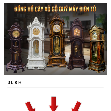
D L K H