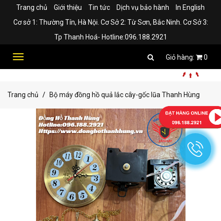
Trang chủ
Giới thiệu
Tin tức
Dịch vụ bảo hành
In English
Cơ sở 1: Thường Tín, Hà Nội. Cơ Sở 2: Từ Sơn, Bắc Ninh. Cơ Sở 3:
Tp Thanh Hoá- Hotline:096.188.2921
Toggle
0
navigation
Trang chủ
Bộ máy đồng hồ quả lắc cây-gốc lũa Thanh Hùng