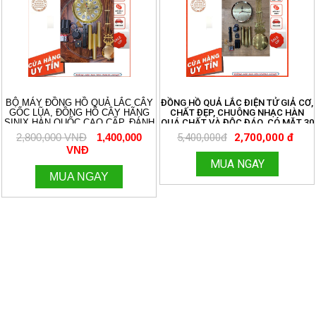
BỘ MÁY ĐỒNG HỒ QUẢ LẮC CÂY
ĐỒNG HỒ QUẢ LẮC ĐIỆN TỬ GIẢ CƠ,
GỐC LŨA, ĐỒNG HỒ CÂY HÃNG
CHẤT ĐẸP, CHUÔNG NHẠC HÀN
SINIX HÀN QUỐC CAO CẤP, ĐÁNH
QUÁ CHẤT VÀ ĐỘC ĐÁO. CÓ MẶT 30
3 BẢN NHẠC CHUÔNG CỔ ĐIỂN
VÀ 32 ĐỦ BỘ
2,800,000 VNĐ
1,400,000
5,400,000đ
2,700,000 đ
AVEMARIA, WESTMINTER, ĐIỂM
VNĐ
CHUÔNG. ÂM THANH DU DƯƠNG
RẤT HAY. KÍCH THƯỚC MẶT SỐ 32
MUA NGAY
CM. 096.188.2921
MUA NGAY