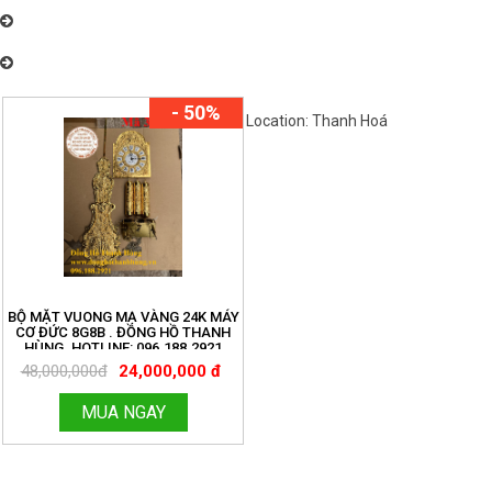
Đồng Hồ Thanh Hùng Chuyên Bán và Lắp Đặt Máy Đồng Hồ Cơ Tủ
Đứng Toàn Quốc Uy Tín- Chất Lượng. ĐT: 096.188.2921
Đồng Hồ Thanh Hùng Chuyên Bán và Lắp Đặt Máy Đồng Hồ Cơ Tủ
Đứng Toàn Quốc Uy Tín- Chất Lượng. ĐT: 096.188.2921
- 50%
Location: Thanh Hoá
Việt Nam
BỘ MẶT VUONG MẠ VÀNG 24K MÁY
CƠ ĐỨC 8G8B . ĐỒNG HỒ THANH
HÙNG. HOTLINE: 096.188.2921
48,000,000đ
24,000,000 đ
MUA NGAY