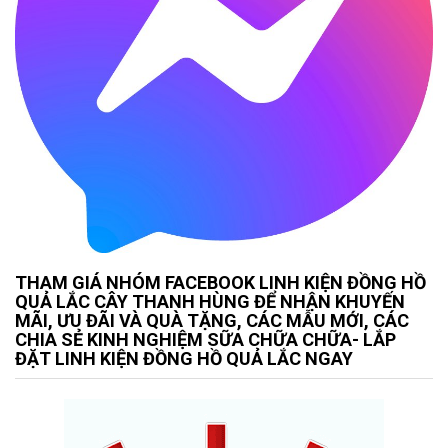
THAM GIÁ NHÓM FACEBOOK LINH KIỆN ĐỒNG HỒ
QUẢ LẮC CÂY THANH HÙNG ĐỂ NHẬN KHUYẾN
MÃI, ƯU ĐÃI VÀ QUÀ TẶNG, CÁC MẪU MỚI, CÁC
CHIA SẺ KINH NGHIỆM SỮA CHỮA CHỮA- LẮP
ĐẶT LINH KIỆN ĐỒNG HỒ QUẢ LẮC NGAY