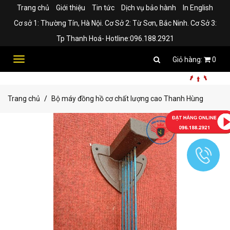
Trang chủ
Giới thiệu
Tin tức
Dịch vụ bảo hành
In English
Cơ sở 1: Thường Tín, Hà Nội. Cơ Sở 2: Từ Sơn, Bắc Ninh. Cơ Sở 3:
Tp Thanh Hoá- Hotline:096.188.2921
Toggle
0
navigation
Trang chủ
Bộ máy đồng hồ cơ chất lượng cao Thanh Hùng