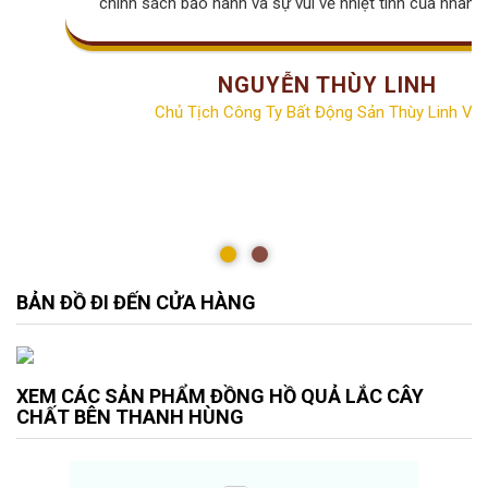
chính sách bảo hành và sự vui vẻ nhiệt tình của nhân v
NGUYỄN THÙY LINH
Chủ Tịch Công Ty Bất Động Sản Thùy Linh Vill
BẢN ĐỒ ĐI ĐẾN CỬA HÀNG
XEM CÁC SẢN PHẨM ĐỒNG HỒ QUẢ LẮC CÂY
CHẤT BÊN THANH HÙNG