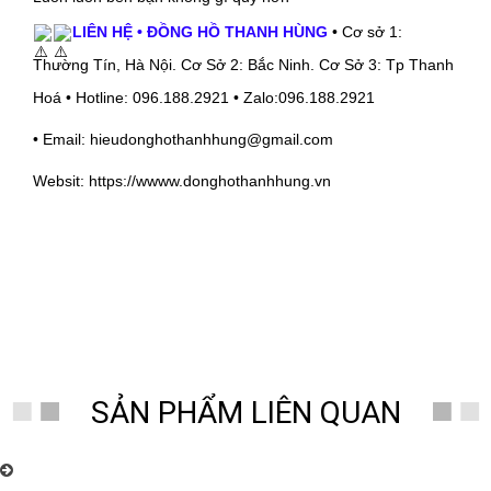
LIÊN HỆ • ĐỒNG HỒ THANH HÙNG
• Cơ sở 1:
Thường Tín, Hà Nội. Cơ Sở 2: Bắc Ninh. Cơ Sở 3: Tp Thanh
Hoá • Hotline: 096.188.2921 • Zalo:096.188.2921
• Email: hieudonghothanhhung@gmail.com
Websit: https://wwww.donghothanhhung.vn
Đồng Hồ THanh Hùng
SẢN PHẨM LIÊN QUAN
Đồng Hồ Thanh Hùng Chuyên Bán và Lắp Đặt Máy Đồng Hồ Cơ Tủ
Đứng Toàn Quốc Uy Tín- Chất Lượng. ĐT: 096.188.2921