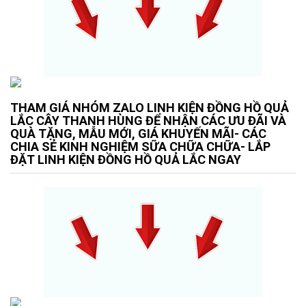
THAM GIÁ NHÓM ZALO LINH KIỆN ĐỒNG HỒ QUẢ
LẮC CÂY THANH HÙNG ĐỂ NHẬN CÁC ƯU ĐÃI VÀ
QUÀ TẶNG, MẪU MỚI, GIÁ KHUYẾN MÃI- CÁC
CHIA SẺ KINH NGHIỆM SỮA CHỮA CHỮA- LẮP
ĐẶT LINH KIỆN ĐỒNG HỒ QUẢ LẮC NGAY