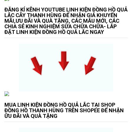
ĐĂNG KÍ KÊNH YOUTUBE LINH KIỆN ĐỒNG HỒ QUẢ
LẮC CÂY THANH HÙNG ĐỂ NHẬN GIÁ KHUYẾN
MÃI,ƯU ĐÃI VÀ QUÀ TẶNG, CÁC MẪU MỚI, CÁC
CHIA SẺ KINH NGHIỆM SỮA CHỮA CHỮA- LẮP
ĐẶT LINH KIỆN ĐỒNG HỒ QUẢ LẮC NGAY
MUA LINH KIỆN ĐỒNG HỒ QUẢ LẮC TẠI SHOP
ĐỒNG HỒ THANH HÙNG TRÊN SHOPEE ĐỂ NHẬN
ỮU ĐÃI VÀ QUÀ TẶNG