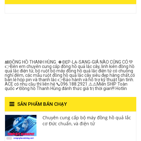
View on Vocaroo >>
Đồng Hồ Quả Lắc Thanh
Hùng- Số 1 Về Chất
Lượng***
🎎ĐỒNG HỒ THANH HÙNG. 🍀ĐẸP-LẠ-SANG-GIÁ NÀO CŨNG CÓ.💚
👉Bên em chuyên cung cấp đồng hồ quả lắc cây, linh kiên đồng hồ
quả lắc điện tử, bộ ruột bộ máy đồng hồ quả lắc điện tử có chuông
nghỉ đêm, các mẫu ruột đồng hồ quả lắc cây siêu đẹp hàng chất,có
bán lẻ hộp pin và thanh lắc 👉Bảo hành và hỗ trợ kỹ thuật tận tình.
ACE có nhu cầu thì liên hệ 📞096.188.2921 ⚠️⚠️Miễn SHIP Toàn
quốc ✔Đồng hồ Thanh Hùng đánh thức giá trị thời gian!!! Hotlin
SẢN PHẨM BÁN CHẠY
Chuyên cung cấp bộ máy đồng hồ quả lắc
cơ Đức chuẩn, và điện tử