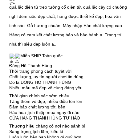
quả lắc điện tử treo tường cổ điện tử, quả lắc cây có chuông
nghỉ đêm siêu đẹp chất, hàng được thiết kế đẹp, hoa văn
tinh sảo. Gỗ hương chuẩn. Máy nhập Hàn chất lượng cao.
Hàng có cam kết chất lượng bảo và bảo hành ạ. Trang trí
nhà thì siêu đẹp luôn ạ..
Miễn SHIP Toàn quốc
Đồng Hồ Thanh Hùng
Thời trang phong cách tuyệt vời
Chất lượng, uy tín người chơi tin dùng
Đó là ĐỒNG HỒ THANH HÙNG
Nhiều mẫu mã đẹp vô cùng đáng yêu
Thời gian chính xác sớm chiều
Tăng thêm vẻ đẹp, nhiều điều tôn lên
Đảm bảo chất lượng tốt, bền
Hào hoa ,lịch thiệp mua ngay đi nào
CỬA HÀNG THANH HÙNG TỰ HÀO
Thương hiệu chẳng có nơi nào sánh bì
Sang trọng, lịch lãm, kiêu kì
Luôn luôn bên bạn không gì quý hơn