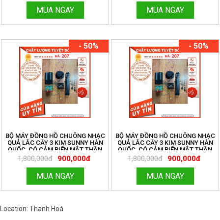
HOTLINE:096.188.2921 MÃ 207
HOTLINE:096.188.2921 MÃ 207
MUA NGAY
MUA NGAY
- 50%
- 50%
BỘ MÁY ĐỒNG HỒ CHUÔNG NHẠC
BỘ MÁY ĐỒNG HỒ CHUÔNG NHẠC
QUẢ LẮC CÂY 3 KIM SUNNY HÀN
QUẢ LẮC CÂY 3 KIM SUNNY HÀN
QUỐC, CÓ CẢM BIẾN MẮT THẦN
QUỐC, CÓ CẢM BIẾN MẮT THẦN
LẮP ĐÔNG HỒ CÂY, GỐC LŨA. ĐỒNG
LẮP ĐÔNG HỒ CÂY, GỐC LŨA. ĐỒNG
1,800,000đ
900,000đ
1,800,000đ
900,000đ
HỒ THANH HÙNG.
HỒ THANH HÙNG.
HOTLINE:096.188.2921 MÃ 207
HOTLINE:096.188.2921 MÃ 207
MUA NGAY
MUA NGAY
Location: Thanh Hoá
Việt Nam