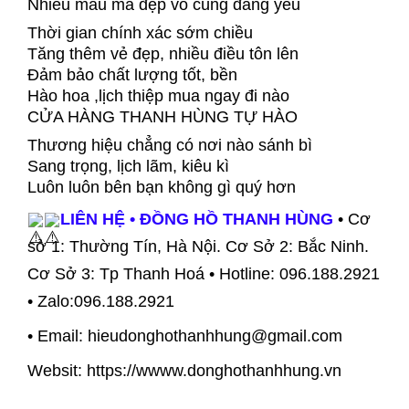
Nhiều mẫu mã đẹp vô cùng đáng yêu
Thời gian chính xác sớm chiều
Tăng thêm vẻ đẹp, nhiều điều tôn lên
Đảm bảo chất lượng tốt, bền
Hào hoa ,lịch thiệp mua ngay đi nào
CỬA HÀNG THANH HÙNG TỰ HÀO
Thương hiệu chẳng có nơi nào sánh bì
Sang trọng, lịch lãm, kiêu kì
Luôn luôn bên bạn không gì quý hơn
LIÊN HỆ • ĐỒNG HỒ THANH HÙNG
• Cơ
sở 1: Thường Tín, Hà Nội. Cơ Sở 2: Bắc Ninh.
Cơ Sở 3: Tp Thanh Hoá • Hotline: 096.188.2921
• Zalo:096.188.2921
• Email: hieudonghothanhhung@gmail.com
Websit: https://wwww.donghothanhhung.vn