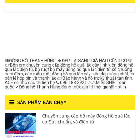
View on Vocaroo >>
Đồng Hồ Quả Lắc Thanh
Hùng- Số 1 Về Chất
Lượng***
🎎ĐỒNG HỒ THANH HÙNG. 🍀ĐẸP-LẠ-SANG-GIÁ NÀO CŨNG CÓ.💚
👉Bên em chuyên cung cấp đồng hồ quả lắc cây, linh kiên đồng hồ
quả lắc điện tử, bộ ruột bộ máy đồng hồ quả lắc điện tử có chuông
nghỉ đêm, các mẫu ruột đồng hồ quả lắc cây siêu đẹp hàng chất,có
bán lẻ hộp pin và thanh lắc 👉Bảo hành và hỗ trợ kỹ thuật tận tình.
ACE có nhu cầu thì liên hệ 📞096.188.2921 ⚠️⚠️Miễn SHIP Toàn
quốc ✔Đồng hồ Thanh Hùng đánh thức giá trị thời gian!!! Hotlin
SẢN PHẨM BÁN CHẠY
Chuyên cung cấp bộ máy đồng hồ quả lắc
cơ Đức chuẩn, và điện tử