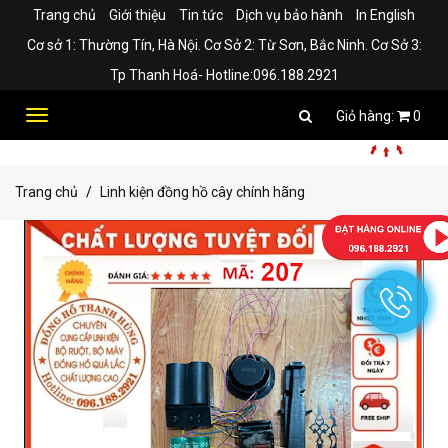
Trang chủ
Giới thiệu
Tin tức
Dịch vụ bảo hành
In English
Cơ sở 1: Thường Tín, Hà Nội. Cơ Sở 2: Từ Sơn, Bắc Ninh. Cơ Sở 3:
Tp Thanh Hoá- Hotline:096.188.2921
Toggle
0
navigation
Trang chủ
Linh kiện đồng hồ cây chính hãng