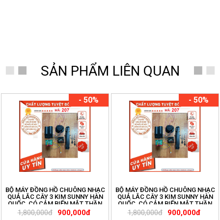
SẢN PHẨM LIÊN QUAN
- 50%
- 50%
BỘ MÁY ĐỒNG HỒ CHUÔNG NHẠC
BỘ MÁY ĐỒNG HỒ CHUÔNG NHẠC
QUẢ LẮC CÂY 3 KIM SUNNY HÀN
QUẢ LẮC CÂY 3 KIM SUNNY HÀN
QUỐC, CÓ CẢM BIẾN MẮT THẦN
QUỐC, CÓ CẢM BIẾN MẮT THẦN
LẮP ĐÔNG HỒ CÂY, GỐC LŨA. ĐỒNG
LẮP ĐÔNG HỒ CÂY, GỐC LŨA. ĐỒNG
1,800,000đ
900,000đ
1,800,000đ
900,000đ
HỒ THANH HÙNG.
HỒ THANH HÙNG.