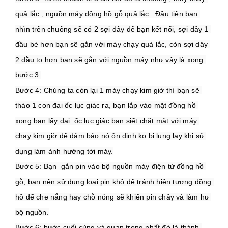
quả lắc , nguồn máy đồng hồ gỗ quả lắc . Đầu tiên bạn 
nhìn trên chuông sẽ có 2 sợi dây để bạn kết nối, sợi dây 1 
đầu bé hơn bạn sẽ gắn với máy chạy quả lắc, còn sợi dây 
2 đầu to hơn bạn sẽ gắn với nguồn máy như vậy là xong 
bước 3.
Bước 4: Chúng ta còn lại 1 máy chạy kim giờ thì bạn sẽ 
tháo 1 con đai ốc lục giác ra, bạn lắp vào mặt đồng hồ 
xong bạn lấy đai  ốc lục giác bạn siết chặt mặt với máy 
chạy kim giờ để đảm bảo nó ổn định ko bị lung lay khi sử 
dụng làm ảnh hưởng tới máy.
Bước 5: Bạn  gắn pin vào bộ nguồn máy điện tử đồng hồ 
gỗ, bạn nên sử dụng loại pin khô để tránh hiện tượng đồng 
hồ để che nắng hay chỗ nóng sẽ khiến pin chảy và làm hư 
bộ nguồn.
Bước 6: bước cuối cùng và quan trọng nhất đó là thành 