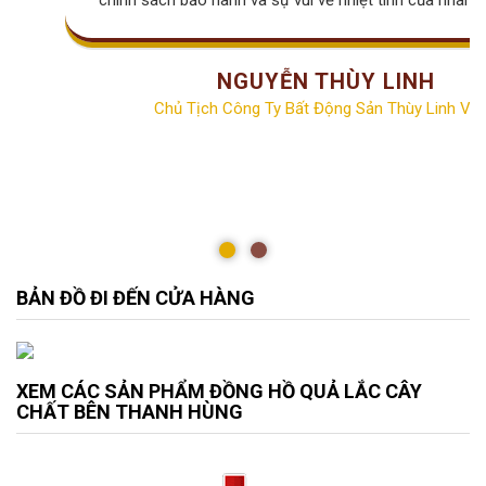
NGUYỄN THÙY LINH
Chủ Tịch Công Ty Bất Động Sản Thùy Linh Vill
BẢN ĐỒ ĐI ĐẾN CỬA HÀNG
XEM CÁC SẢN PHẨM ĐỒNG HỒ QUẢ LẮC CÂY
CHẤT BÊN THANH HÙNG