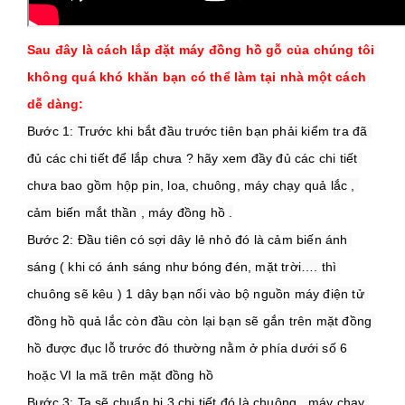
Sau đây là cách lắp đặt máy đồng hồ gỗ của chúng tôi 
không quá khó khăn bạn có thể làm tại nhà một cách 
dễ dàng:
Bước 1: Trước khi bắt đầu trước tiên bạn phải kiểm tra đã 
đủ các chi tiết để lắp chưa ? hãy xem đầy đủ các chi tiết 
chưa bao gồm hộp pin, loa, chuông, máy chạy quả lắc , 
cảm biến mắt thần , máy đồng hồ .
Bước 2: Đầu tiên có sợi dây lẻ nhỏ đó là cảm biến ánh 
sáng ( khi có ánh sáng như bóng đén, mặt trời…. thì 
chuông sẽ kêu ) 1 dây bạn nối vào bộ nguồn máy điện tử 
đồng hồ quả lắc còn đầu còn lại bạn sẽ gắn trên mặt đồng 
hồ được đục lỗ trước đó thường nằm ở phía dưới số 6 
hoặc VI la mã trên mặt đồng hồ
Bước 3: Ta sẽ chuẩn bị 3 chi tiết đó là chuông , máy chạy 