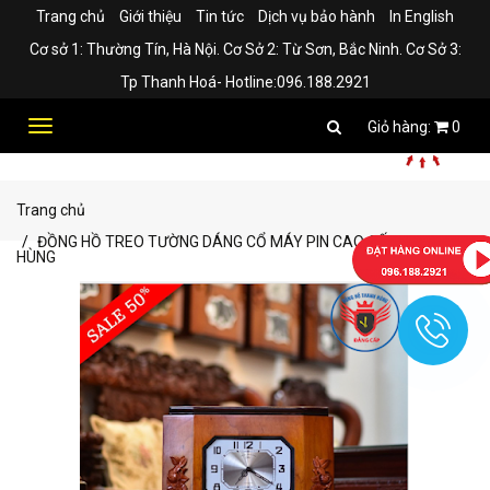
Trang chủ
Giới thiệu
Tin tức
Dịch vụ bảo hành
In English
Cơ sở 1: Thường Tín, Hà Nội. Cơ Sở 2: Từ Sơn, Bắc Ninh. Cơ Sở 3:
Tp Thanh Hoá- Hotline:096.188.2921
Toggle
0
navigation
Trang chủ
ĐỒNG HỒ TREO TƯỜNG DÁNG CỔ MÁY PIN CAO CẤP THANH
HÙNG