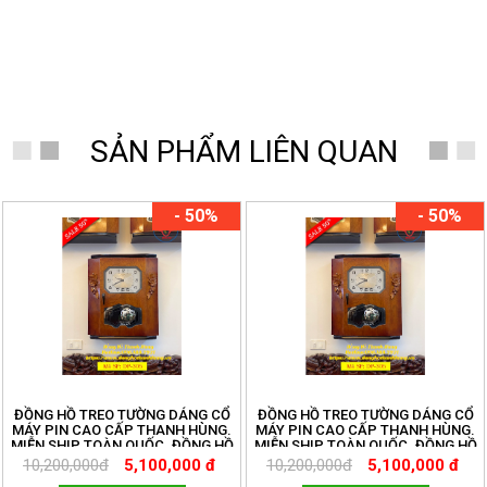
SẢN PHẨM LIÊN QUAN
- 50%
- 50%
ĐỒNG HỒ TREO TƯỜNG DÁNG CỔ
ĐỒNG HỒ TREO TƯỜNG DÁNG CỔ
MÁY PIN CAO CẤP THANH HÙNG.
MÁY PIN CAO CẤP THANH HÙNG.
MIỄN SHIP TOÀN QUỐC. ĐỒNG HỒ
MIỄN SHIP TOÀN QUỐC. ĐỒNG HỒ
THANH HÙNG.
THANH HÙNG.
10,200,000đ
5,100,000 đ
10,200,000đ
5,100,000 đ
HOTLINE:096.188.2921 MÃ DP305
HOTLINE:096.188.2921 MÃ DP305