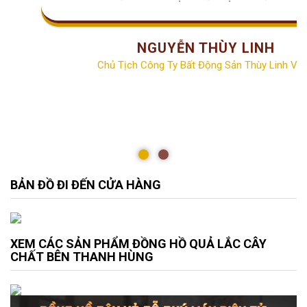
NGUYỄN THÙY LINH
Chủ Tịch Công Ty Bất Động Sản Thùy Linh Vill
BẢN ĐỒ ĐI ĐẾN CỬA HÀNG
XEM CÁC SẢN PHẨM ĐỒNG HỒ QUẢ LẮC CÂY
CHẤT BÊN THANH HÙNG