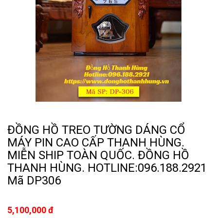
ĐỒNG HỒ TREO TƯỜNG DÁNG CỔ
MÁY PIN CAO CẤP THANH HÙNG.
MIỄN SHIP TOÀN QUỐC. ĐỒNG HỒ
THANH HÙNG. HOTLINE:096.188.2921
Mã DP306
5,100,000 đ