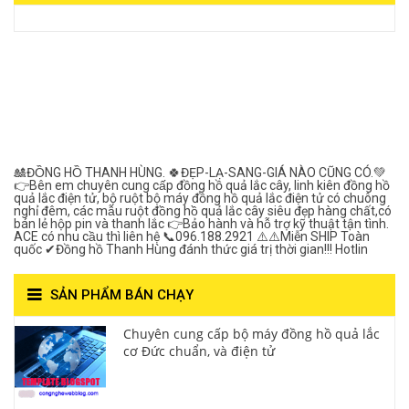
View on Vocaroo >>
Đồng Hồ Quả Lắc Thanh
Hùng- Số 1 Về Chất
Lượng***
🎎ĐỒNG HỒ THANH HÙNG. 🍀ĐẸP-LẠ-SANG-GIÁ NÀO CŨNG CÓ.💚
👉Bên em chuyên cung cấp đồng hồ quả lắc cây, linh kiên đồng hồ
quả lắc điện tử, bộ ruột bộ máy đồng hồ quả lắc điện tử có chuông
nghỉ đêm, các mẫu ruột đồng hồ quả lắc cây siêu đẹp hàng chất,có
bán lẻ hộp pin và thanh lắc 👉Bảo hành và hỗ trợ kỹ thuật tận tình.
ACE có nhu cầu thì liên hệ 📞096.188.2921 ⚠️⚠️Miễn SHIP Toàn
quốc ✔Đồng hồ Thanh Hùng đánh thức giá trị thời gian!!! Hotlin
SẢN PHẨM BÁN CHẠY
Chuyên cung cấp bộ máy đồng hồ quả lắc
cơ Đức chuẩn, và điện tử