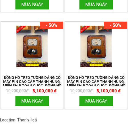
MUA NGAY
MUA NGAY
- 50%
- 50%
ĐỒNG HỒ TREO TƯỜNG DÁNG CỔ
ĐỒNG HỒ TREO TƯỜNG DÁNG CỔ
MÁY PIN CAO CẤP THANH HÙNG.
MÁY PIN CAO CẤP THANH HÙNG.
MIỄN SHIP TOÀN QUỐC. ĐỒNG HỒ
MIỄN SHIP TOÀN QUỐC. ĐỒNG HỒ
THANH HÙNG.
THANH HÙNG.
10,200,000đ
5,100,000 đ
10,200,000đ
5,100,000 đ
HOTLINE:096.188.2921 MÃ DP305
HOTLINE:096.188.2921 MÃ DP305
MUA NGAY
MUA NGAY
Location: Thanh Hoá
Việt Nam