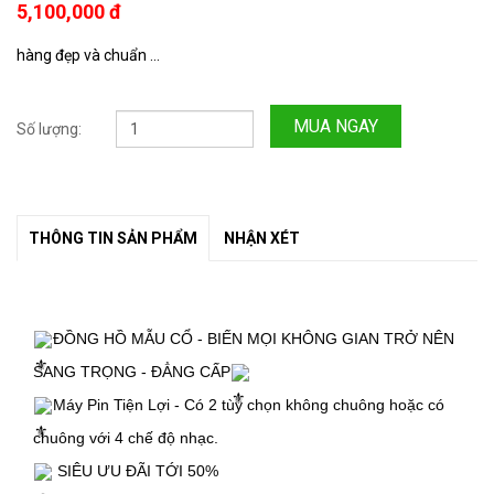
5,100,000 đ
hàng đẹp và chuẩn ...
MUA NGAY
Số lượng:
THÔNG TIN SẢN PHẨM
NHẬN XÉT
ĐỒNG HỒ MẪU CỔ - BIẾN MỌI KHÔNG GIAN TRỞ NÊN 
SANG TRỌNG - ĐẲNG CẤP
Máy Pin Tiện Lợi - Có 2 tùy chọn không chuông hoặc có 
chuông với 4 chế độ nhạc.
 SIÊU ƯU ĐÃI TỚI 50%