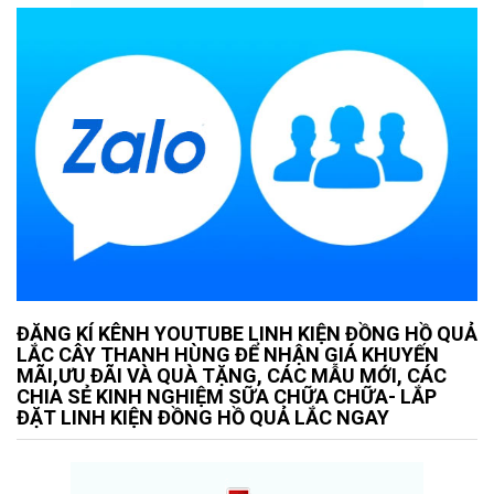
ĐĂNG KÍ KÊNH YOUTUBE LINH KIỆN ĐỒNG HỒ QUẢ
LẮC CÂY THANH HÙNG ĐỂ NHẬN GIÁ KHUYẾN
MÃI,ƯU ĐÃI VÀ QUÀ TẶNG, CÁC MẪU MỚI, CÁC
CHIA SẺ KINH NGHIỆM SỮA CHỮA CHỮA- LẮP
ĐẶT LINH KIỆN ĐỒNG HỒ QUẢ LẮC NGAY