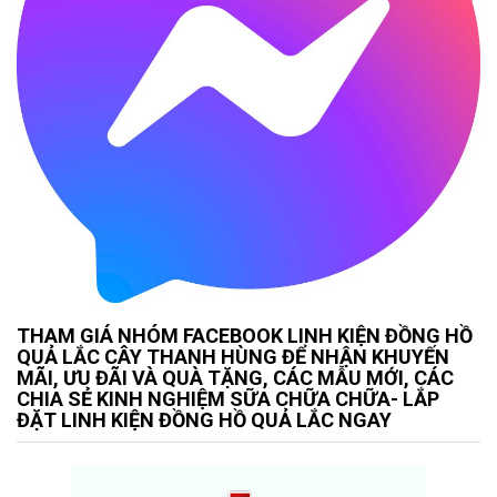
THAM GIÁ NHÓM FACEBOOK LINH KIỆN ĐỒNG HỒ
QUẢ LẮC CÂY THANH HÙNG ĐỂ NHẬN KHUYẾN
MÃI, ƯU ĐÃI VÀ QUÀ TẶNG, CÁC MẪU MỚI, CÁC
CHIA SẺ KINH NGHIỆM SỮA CHỮA CHỮA- LẮP
ĐẶT LINH KIỆN ĐỒNG HỒ QUẢ LẮC NGAY