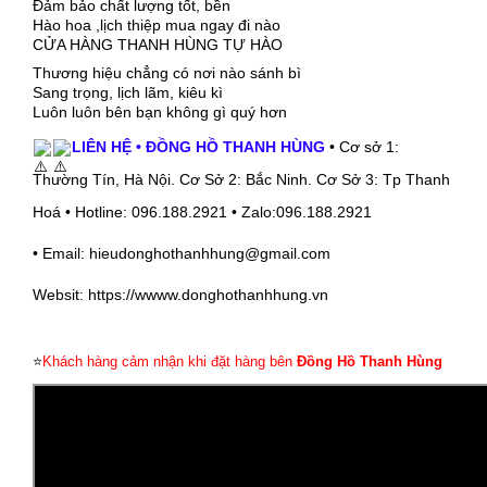
Đảm bảo chất lượng tốt, bền
Hào hoa ,lịch thiệp mua ngay đi nào
CỬA HÀNG THANH HÙNG TỰ HÀO
Thương hiệu chẳng có nơi nào sánh bì
Sang trọng, lịch lãm, kiêu kì
Luôn luôn bên bạn không gì quý hơn
LIÊN HỆ • ĐỒNG HỒ THANH HÙNG
• Cơ sở 1:
Thường Tín, Hà Nội. Cơ Sở 2: Bắc Ninh. Cơ Sở 3: Tp Thanh
Hoá • Hotline: 096.188.2921 • Zalo:096.188.2921
• Email: hieudonghothanhhung@gmail.com
Websit: https://wwww.donghothanhhung.vn
⭐
Khách hàng cảm nhận khi đặt hàng bên
Đồng Hồ Thanh Hùng