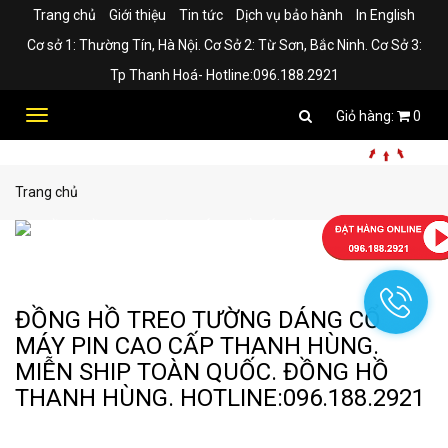
Trang chủ
Giới thiệu
Tin tức
Dịch vụ bảo hành
In English
Cơ sở 1: Thường Tín, Hà Nội. Cơ Sở 2: Từ Sơn, Bắc Ninh. Cơ Sở 3:
Tp Thanh Hoá- Hotline:096.188.2921
Toggle
0
navigation
Trang chủ
ĐỒNG HỒ TREO TƯỜNG DÁNG CỔ
MÁY PIN CAO CẤP THANH HÙNG.
MIỄN SHIP TOÀN QUỐC. ĐỒNG HỒ
THANH HÙNG. HOTLINE:096.188.2921