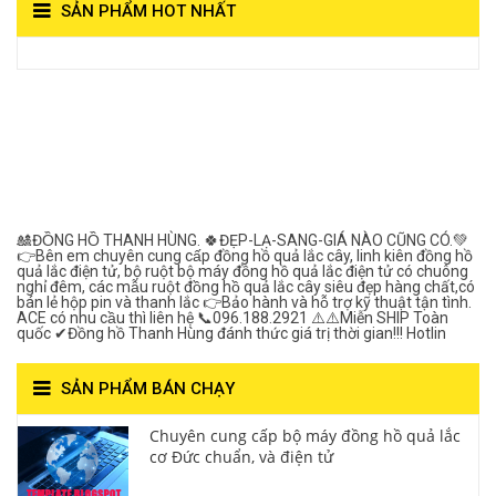
SẢN PHẨM HOT NHẤT
View on Vocaroo >>
Đồng Hồ Quả Lắc Thanh
Hùng- Số 1 Về Chất
Lượng***
🎎ĐỒNG HỒ THANH HÙNG. 🍀ĐẸP-LẠ-SANG-GIÁ NÀO CŨNG CÓ.💚
👉Bên em chuyên cung cấp đồng hồ quả lắc cây, linh kiên đồng hồ
quả lắc điện tử, bộ ruột bộ máy đồng hồ quả lắc điện tử có chuông
nghỉ đêm, các mẫu ruột đồng hồ quả lắc cây siêu đẹp hàng chất,có
bán lẻ hộp pin và thanh lắc 👉Bảo hành và hỗ trợ kỹ thuật tận tình.
ACE có nhu cầu thì liên hệ 📞096.188.2921 ⚠️⚠️Miễn SHIP Toàn
quốc ✔Đồng hồ Thanh Hùng đánh thức giá trị thời gian!!! Hotlin
SẢN PHẨM BÁN CHẠY
Chuyên cung cấp bộ máy đồng hồ quả lắc
cơ Đức chuẩn, và điện tử