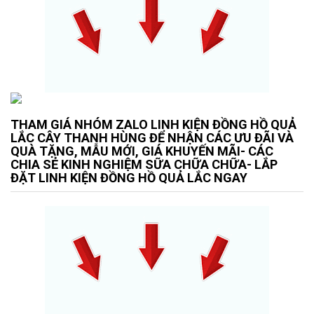
THAM GIÁ NHÓM ZALO LINH KIỆN ĐỒNG HỒ QUẢ
LẮC CÂY THANH HÙNG ĐỂ NHẬN CÁC ƯU ĐÃI VÀ
QUÀ TẶNG, MẪU MỚI, GIÁ KHUYẾN MÃI- CÁC
CHIA SẺ KINH NGHIỆM SỮA CHỮA CHỮA- LẮP
ĐẶT LINH KIỆN ĐỒNG HỒ QUẢ LẮC NGAY