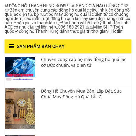
🎎ĐỒNG HỒ THANH HÙNG. 🍀ĐẸP-LẠ-SANG-GIÁ NÀO CŨNG CÓ.💚
👉Bên em chuyên cung cấp đồng hồ quả lắc cây, linh kiên đồng hồ
quả lắc điện tử, bộ ruột bộ máy đồng hồ quả lắc điện tử có chuông
nghỉ đêm, các mẫu ruột đồng hồ quả lắc cây siêu đẹp hàng chất,có
bán lẻ hộp pin và thanh lắc 👉Bảo hành và hỗ trợ kỹ thuật tận tình.
ACE có nhu cầu thì liên hệ 📞096.188.2921 ⚠️⚠️Miễn SHIP Toàn
quốc ✔Đồng hồ Thanh Hùng đánh thức giá trị thời gian!!! Hotlin
SẢN PHẨM BÁN CHẠY
Chuyên cung cấp bộ máy đồng hồ quả lắc
cơ Đức chuẩn, và điện tử
Đồng Hồ Chuyên Mua Bán, Lắp Đặt, Sửa
Chữa Máy Đồng Hồ Quả Lắc C