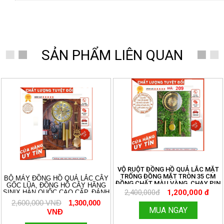
SẢN PHẨM LIÊN QUAN
- 50%
VỘ RUỘT ĐỒNG HỒ QUẢ LẮC MẶT
TRỐNG ĐỒNG MẶT TRÒN 35 CM
BỘ MÁY ĐỒNG HỒ QUẢ LẮC CÂY
ĐỒNG CHẤT MÀU VÀNG, CHẠY PIN
GỐC LŨA, ĐỒNG HỒ CÂY HÃNG
TIỂU ĐƠN GIẢN. MIỄN SHIP TOÀN
2,400,000đ
1,200,000 đ
SINIX HÀN QUỐC CAO CẤP, ĐÁNH
QUỐC. ĐỒNG HỒ THANH HÙNG.
3 BẢN NHẠC CHUÔNG CỔ ĐIỂN
2,600,000 VNĐ
1,300,000
HOTLINE:096.188.2921 MÃ 209
AVEMARIA, WESTMINTER, ĐIỂM
MUA NGAY
VNĐ
CHUÔNG. ÂM THANH DU DƯƠNG
RẤT HAY. KÍCH THƯỚC MẶT SỐ 27