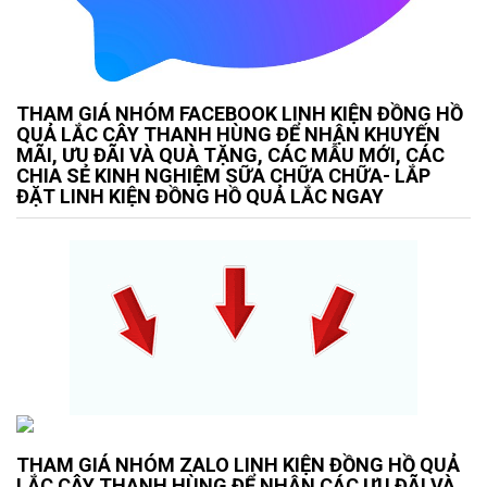
THAM GIÁ NHÓM FACEBOOK LINH KIỆN ĐỒNG HỒ
QUẢ LẮC CÂY THANH HÙNG ĐỂ NHẬN KHUYẾN
MÃI, ƯU ĐÃI VÀ QUÀ TẶNG, CÁC MẪU MỚI, CÁC
CHIA SẺ KINH NGHIỆM SỮA CHỮA CHỮA- LẮP
ĐẶT LINH KIỆN ĐỒNG HỒ QUẢ LẮC NGAY
THAM GIÁ NHÓM ZALO LINH KIỆN ĐỒNG HỒ QUẢ
LẮC CÂY THANH HÙNG ĐỂ NHẬN CÁC ƯU ĐÃI VÀ