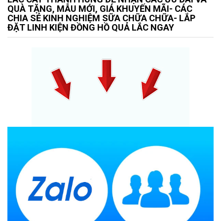
QUÀ TẶNG, MẪU MỚI, GIÁ KHUYẾN MÃI- CÁC
CHIA SẺ KINH NGHIỆM SỮA CHỮA CHỮA- LẮP
ĐẶT LINH KIỆN ĐỒNG HỒ QUẢ LẮC NGAY