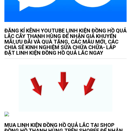
ĐĂNG KÍ KÊNH YOUTUBE LINH KIỆN ĐỒNG HỒ QUẢ
LẮC CÂY THANH HÙNG ĐỂ NHẬN GIÁ KHUYẾN
MÃI,ƯU ĐÃI VÀ QUÀ TẶNG, CÁC MẪU MỚI, CÁC
CHIA SẺ KINH NGHIỆM SỮA CHỮA CHỮA- LẮP
ĐẶT LINH KIỆN ĐỒNG HỒ QUẢ LẮC NGAY
MUA LINH KIỆN ĐỒNG HỒ QUẢ LẮC TẠI SHOP
ĐỒNG HỒ THANH HÙNG TRÊN SHOPEE ĐỂ NHẬN