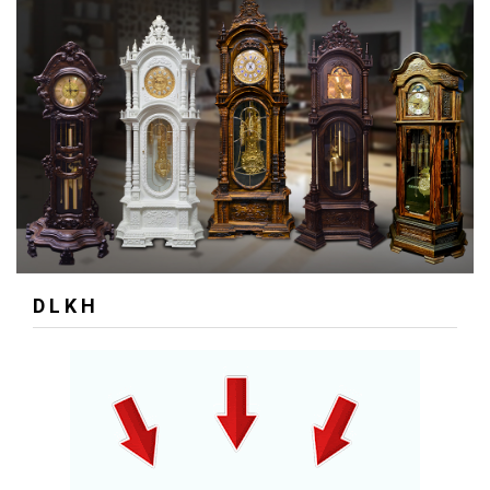
D L K H