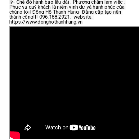
lý- Chế độ hành bảo lâu dài . Phương châm làm việc : 
Phục vụ quý khách là niềm vinh dự và hạnh phúc của 
chúng tôi! Đồng Hồ Thanh Hùng- Đẳng cấp tạo nên 
thành công!!! 096.188.2921.  website: 
https://www.donghothanhhung.vn