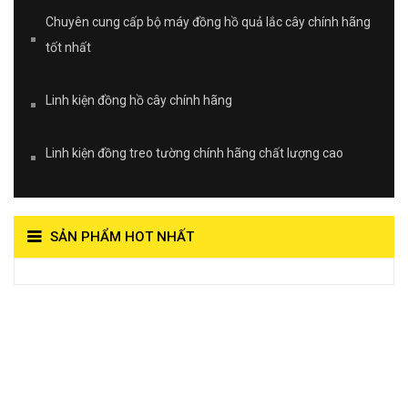
Chuyên cung cấp bộ máy đồng hồ quả lắc cây chính hãng
tốt nhất
Linh kiện đồng hồ cây chính hãng
Linh kiện đồng treo tường chính hãng chất lượng cao
SẢN PHẨM HOT NHẤT
View on Vocaroo >>
Đồng Hồ Quả Lắc Thanh
Hùng- Số 1 Về Chất
Lượng***