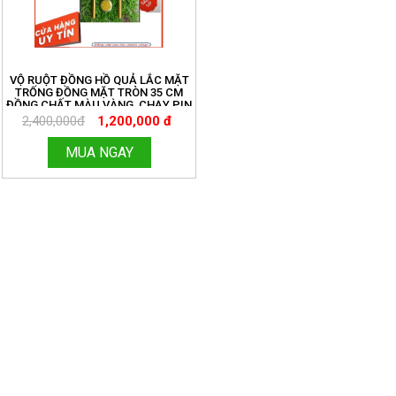
VỘ RUỘT ĐỒNG HỒ QUẢ LẮC MẶT
TRỐNG ĐỒNG MẶT TRÒN 35 CM
ĐỒNG CHẤT MÀU VÀNG, CHẠY PIN
TIỂU ĐƠN GIẢN. MIỄN SHIP TOÀN
2,400,000đ
1,200,000 đ
QUỐC. ĐỒNG HỒ THANH HÙNG.
HOTLINE:096.188.2921 MÃ 209
MUA NGAY