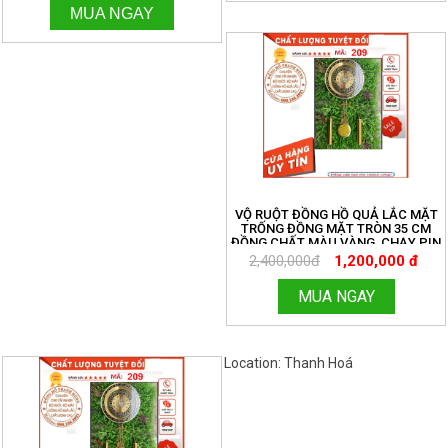
CM. 096.188.2921
MUA NGAY
VỘ RUỘT ĐỒNG HỒ QUẢ LẮC MẶT
TRỐNG ĐỒNG MẶT TRÒN 35 CM
ĐỒNG CHẤT MÀU VÀNG, CHẠY PIN
TIỂU ĐƠN GIẢN. MIỄN SHIP TOÀN
2,400,000đ
1,200,000 đ
QUỐC. ĐỒNG HỒ THANH HÙNG.
HOTLINE:096.188.2921 MÃ 209
MUA NGAY
Location: Thanh Hoá
Việt Nam