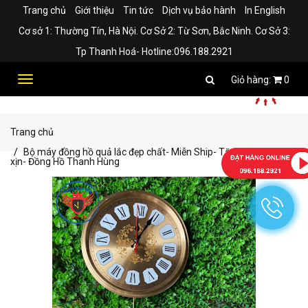
Trang chủ
Giới thiệu
Tin tức
Dịch vụ bảo hành
In English
Cơ sở 1: Thường Tín, Hà Nội. Cơ Sở 2: Từ Sơn, Bắc Ninh. Cơ Sở 3:
Tp Thanh Hoá- Hotline:096.188.2921
Toggle
0
navigation
Trang chủ
Bộ máy đồng hồ quả lắc đẹp chất- Miễn Ship- Tặng kèm pin
xịn- Đồng Hồ Thanh Hùng