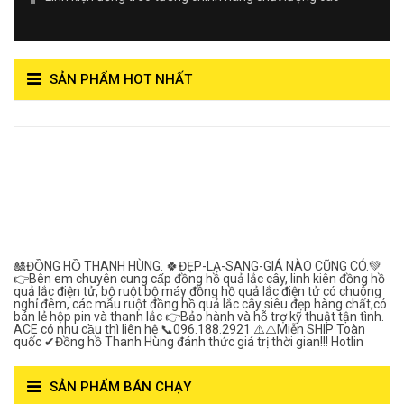
SẢN PHẨM HOT NHẤT
View on Vocaroo >>
Đồng Hồ Quả Lắc Thanh
Hùng- Số 1 Về Chất
Lượng***
🎎ĐỒNG HỒ THANH HÙNG. 🍀ĐẸP-LẠ-SANG-GIÁ NÀO CŨNG CÓ.💚
👉Bên em chuyên cung cấp đồng hồ quả lắc cây, linh kiên đồng hồ
quả lắc điện tử, bộ ruột bộ máy đồng hồ quả lắc điện tử có chuông
nghỉ đêm, các mẫu ruột đồng hồ quả lắc cây siêu đẹp hàng chất,có
bán lẻ hộp pin và thanh lắc 👉Bảo hành và hỗ trợ kỹ thuật tận tình.
ACE có nhu cầu thì liên hệ 📞096.188.2921 ⚠️⚠️Miễn SHIP Toàn
quốc ✔Đồng hồ Thanh Hùng đánh thức giá trị thời gian!!! Hotlin
SẢN PHẨM BÁN CHẠY