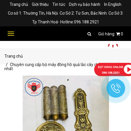
Trang chủ
Giới thiệu
Tin tức
Dịch vụ bảo hành
In English
Cơ sở 1: Thường Tín, Hà Nội. Cơ Sở 2: Từ Sơn, Bắc Ninh. Cơ Sở 3:
Tp Thanh Hoá- Hotline:096.188.2921
Toggle
0
navigation
Trang chủ
Chuyên cung cấp bộ máy đồng hồ quả lắc cây chính hãng tốt
nhất