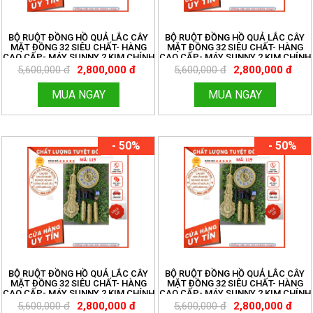
BỘ RUỘT ĐỒNG HỒ QUẢ LẮC CÂY
BỘ RUỘT ĐỒNG HỒ QUẢ LẮC CÂY
MẶT ĐỒNG 32 SIÊU CHẤT- HÀNG
MẶT ĐỒNG 32 SIÊU CHẤT- HÀNG
CAO CẤP- MÁY SUNNY 2 KIM CHÍNH
CAO CẤP- MÁY SUNNY 2 KIM CHÍNH
HÃNG- TẶNG KÈM PIN XỊN- MIỄN
HÃNG- TẶNG KÈM PIN XỊN- MIỄN
5,600,000 đ
2,800,000 đ
5,600,000 đ
2,800,000 đ
SHIP TOÀN QUỐC- ĐỒNG HỒ
SHIP TOÀN QUỐC- ĐỒNG HỒ
THANH HÙNG
THANH HÙNG
MUA NGAY
MUA NGAY
- 50%
- 50%
BỘ RUỘT ĐỒNG HỒ QUẢ LẮC CÂY
BỘ RUỘT ĐỒNG HỒ QUẢ LẮC CÂY
MẶT ĐỒNG 32 SIÊU CHẤT- HÀNG
MẶT ĐỒNG 32 SIÊU CHẤT- HÀNG
CAO CẤP- MÁY SUNNY 2 KIM CHÍNH
CAO CẤP- MÁY SUNNY 2 KIM CHÍNH
HÃNG- TẶNG KÈM PIN XỊN- MIỄN
HÃNG- TẶNG KÈM PIN XỊN- MIỄN
5,600,000 đ
2,800,000 đ
5,600,000 đ
2,800,000 đ
SHIP TOÀN QUỐC- ĐỒNG HỒ
SHIP TOÀN QUỐC- ĐỒNG HỒ