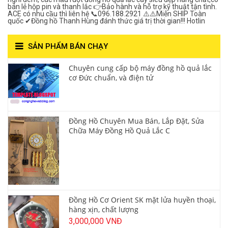
bán lẻ hộp pin và thanh lắc 👉Bảo hành và hỗ trợ kỹ thuật tận tình.
ACE có nhu cầu thì liên hệ 📞096.188.2921 ⚠️⚠️Miễn SHIP Toàn
quốc ✔Đồng hồ Thanh Hùng đánh thức giá trị thời gian!!! Hotlin
SẢN PHẨM BÁN CHẠY
Chuyên cung cấp bộ máy đồng hồ quả lắc
cơ Đức chuẩn, và điện tử
Đồng Hồ Chuyên Mua Bán, Lắp Đặt, Sửa
Chữa Máy Đồng Hồ Quả Lắc C
Đồng Hồ Cơ Orient SK mặt lửa huyền thoại,
hàng xịn, chất lượng
3,000,000 VNĐ