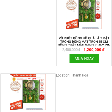
VỘ RUỘT ĐỒNG HỒ QUẢ LẮC MẶT
TRỐNG ĐỒNG MẶT TRÒN 35 CM
ĐỒNG CHẤT MÀU VÀNG, CHẠY PIN
TIỂU ĐƠN GIẢN. MIỄN SHIP TOÀN
2,400,000đ
1,200,000 đ
QUỐC. ĐỒNG HỒ THANH HÙNG.
HOTLINE:096.188.2921 MÃ 209
MUA NGAY
Location: Thanh Hoá
Việt Nam