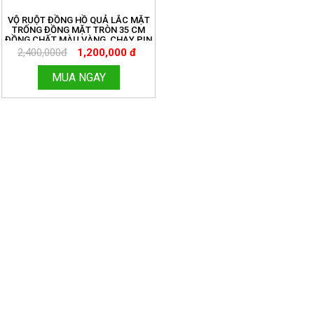
VỘ RUỘT ĐỒNG HỒ QUẢ LẮC MẶT
TRỐNG ĐỒNG MẶT TRÒN 35 CM
ĐỒNG CHẤT MÀU VÀNG, CHẠY PIN
TIỂU ĐƠN GIẢN. MIỄN SHIP TOÀN
2,400,000đ
1,200,000 đ
QUỐC. ĐỒNG HỒ THANH HÙNG.
HOTLINE:096.188.2921 MÃ 209
MUA NGAY