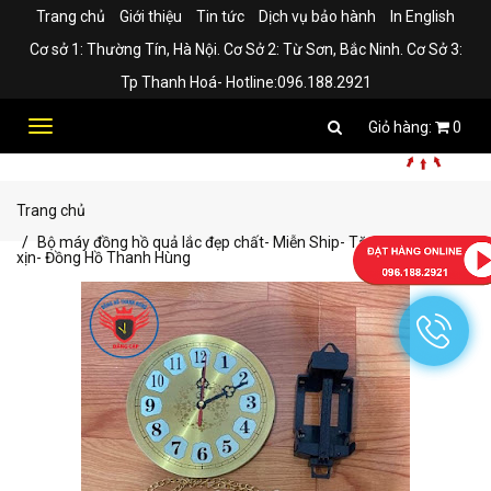
Trang chủ
Giới thiệu
Tin tức
Dịch vụ bảo hành
In English
Cơ sở 1: Thường Tín, Hà Nội. Cơ Sở 2: Từ Sơn, Bắc Ninh. Cơ Sở 3:
Tp Thanh Hoá- Hotline:096.188.2921
Toggle
0
navigation
Trang chủ
Bộ máy đồng hồ quả lắc đẹp chất- Miễn Ship- Tặng kèm pin
xịn- Đồng Hồ Thanh Hùng