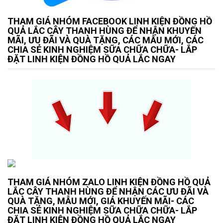
THAM GIÁ NHÓM FACEBOOK LINH KIỆN ĐỒNG HỒ
QUẢ LẮC CÂY THANH HÙNG ĐỂ NHẬN KHUYẾN
MÃI, ƯU ĐÃI VÀ QUÀ TẶNG, CÁC MẪU MỚI, CÁC
CHIA SẺ KINH NGHIỆM SỮA CHỮA CHỮA- LẮP
ĐẶT LINH KIỆN ĐỒNG HỒ QUẢ LẮC NGAY
THAM GIÁ NHÓM ZALO LINH KIỆN ĐỒNG HỒ QUẢ
LẮC CÂY THANH HÙNG ĐỂ NHẬN CÁC ƯU ĐÃI VÀ
QUÀ TẶNG, MẪU MỚI, GIÁ KHUYẾN MÃI- CÁC
CHIA SẺ KINH NGHIỆM SỮA CHỮA CHỮA- LẮP
ĐẶT LINH KIỆN ĐỒNG HỒ QUẢ LẮC NGAY