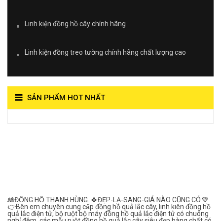
Linh kiện đồng hồ cây chính hãng
Linh kiện đồng treo tường chính hãng chất lượng cao
SẢN PHẨM HOT NHẤT
View on Vocaroo >>
Đồng Hồ Quả Lắc Thanh
Hùng- Số 1 Về Chất
Lượng***
🎎ĐỒNG HỒ THANH HÙNG. 🍀ĐẸP-LẠ-SANG-GIÁ NÀO CŨNG CÓ.💚
👉Bên em chuyên cung cấp đồng hồ quả lắc cây, linh kiên đồng hồ
quả lắc điện tử, bộ ruột bộ máy đồng hồ quả lắc điện tử có chuông
nghỉ đêm, các mẫu ruột đồng hồ quả lắc cây siêu đẹp hàng chất,có