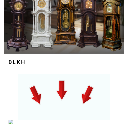
D L K H