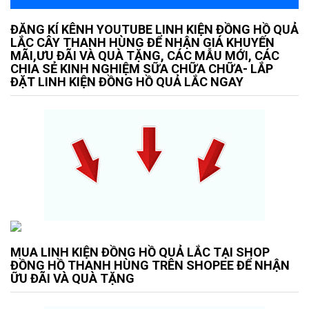
ĐĂNG KÍ KÊNH YOUTUBE LINH KIỆN ĐỒNG HỒ QUẢ
LẮC CÂY THANH HÙNG ĐỂ NHẬN GIÁ KHUYẾN
MÃI,ƯU ĐÃI VÀ QUÀ TẶNG, CÁC MẪU MỚI, CÁC
CHIA SẺ KINH NGHIỆM SỮA CHỮA CHỮA- LẮP
ĐẶT LINH KIỆN ĐỒNG HỒ QUẢ LẮC NGAY
MUA LINH KIỆN ĐỒNG HỒ QUẢ LẮC TẠI SHOP
ĐỒNG HỒ THANH HÙNG TRÊN SHOPEE ĐỂ NHẬN
ỮU ĐÃI VÀ QUÀ TẶNG