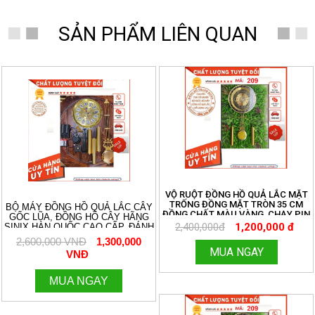
SẢN PHẨM LIÊN QUAN
- 50%
VỘ RUỘT ĐỒNG HỒ QUẢ LẮC MẶT
TRỐNG ĐỒNG MẶT TRÒN 35 CM
BỘ MÁY ĐỒNG HỒ QUẢ LẮC CÂY
ĐỒNG CHẤT MÀU VÀNG, CHẠY PIN
GỐC LŨA, ĐỒNG HỒ CÂY HÃNG
TIỂU ĐƠN GIẢN. MIỄN SHIP TOÀN
2,400,000đ
1,200,000 đ
SINIX HÀN QUỐC CAO CẤP, ĐÁNH
QUỐC. ĐỒNG HỒ THANH HÙNG.
3 BẢN NHẠC CHUÔNG CỔ ĐIỂN
2,600,000 VNĐ
1,300,000
HOTLINE:096.188.2921 MÃ 209
AVEMARIA, WESTMINTER, ĐIỂM
MUA NGAY
VNĐ
CHUÔNG. ÂM THANH DU DƯƠNG
RẤT HAY. KÍCH THƯỚC MẶT SỐ 27
CM. 096.188.2921
MUA NGAY