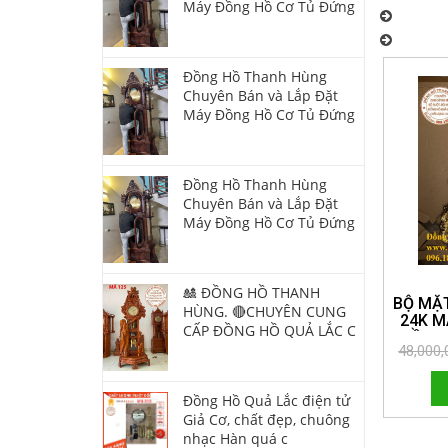
Máy Đồng Hồ Cơ Tủ Đứng
Đồng Hồ 
Đồng Hồ 
Đồng Hồ Thanh Hùng
Chuyên Bán và Lắp Đặt
Máy Đồng Hồ Cơ Tủ Đứng
Đồng Hồ Thanh Hùng
Chuyên Bán và Lắp Đặt
Máy Đồng Hồ Cơ Tủ Đứng
🎎 ĐỒNG HỒ THANH
BỘ MẶ
HÙNG. 🔴CHUYÊN CUNG
24K M
CẤP ĐỒNG HỒ QUẢ LẮC C
ĐỒNG 
48,000
HOTLI
Đồng Hồ Quả Lắc điện tử
Giả Cơ, chất đẹp, chuông
nhạc Hàn quá c