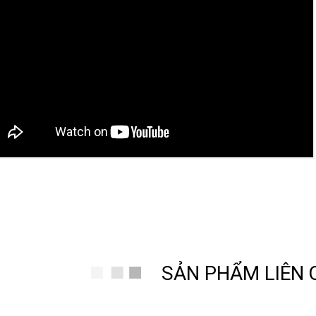
 Hồ Thanh Hùng
SẢN PHẨM LIÊN
Thanh Hùng Chuyên Bán và Lắp Đặt Máy Đồng Hồ Cơ Tủ Đứng Toàn Quốc