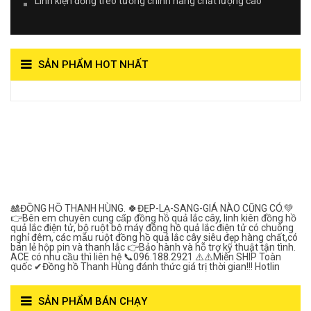
Linh kiện đồng treo tường chính hãng chất lượng cao
SẢN PHẨM HOT NHẤT
View on Vocaroo >>
Đồng Hồ Quả Lắc Thanh
Hùng- Số 1 Về Chất
Lượng***
🎎ĐỒNG HỒ THANH HÙNG. 🍀ĐẸP-LẠ-SANG-GIÁ NÀO CŨNG CÓ.💚
👉Bên em chuyên cung cấp đồng hồ quả lắc cây, linh kiên đồng hồ
quả lắc điện tử, bộ ruột bộ máy đồng hồ quả lắc điện tử có chuông
nghỉ đêm, các mẫu ruột đồng hồ quả lắc cây siêu đẹp hàng chất,có
bán lẻ hộp pin và thanh lắc 👉Bảo hành và hỗ trợ kỹ thuật tận tình.
ACE có nhu cầu thì liên hệ 📞096.188.2921 ⚠️⚠️Miễn SHIP Toàn
quốc ✔Đồng hồ Thanh Hùng đánh thức giá trị thời gian!!! Hotlin
SẢN PHẨM BÁN CHẠY