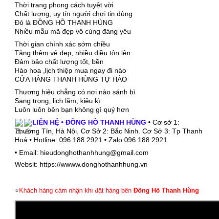
Thời trang phong cách tuyệt vời
Chất lượng, uy tín người chơi tin dùng
Đó là ĐỒNG HỒ THANH HÙNG
Nhiều mẫu mã đẹp vô cùng đáng yêu
Thời gian chính xác sớm chiều
Tăng thêm vẻ đẹp, nhiều điều tôn lên
Đảm bảo chất lượng tốt, bền
Hào hoa ,lịch thiệp mua ngay đi nào
CỬA HÀNG THANH HÙNG TỰ HÀO
Thương hiệu chẳng có nơi nào sánh bì
Sang trọng, lịch lãm, kiêu kì
Luôn luôn bên bạn không gì quý hơn
LIÊN HỆ • ĐỒNG HỒ THANH HÙNG
• Cơ sở 1:
Thường Tín, Hà Nội. Cơ Sở 2: Bắc Ninh. Cơ Sở 3: Tp Thanh
Hoá • Hotline: 096.188.2921 • Zalo:096.188.2921
• Email: hieudonghothanhhung@gmail.com
Websit: https://wwww.donghothanhhung.vn
⭐
Khách hàng cảm nhận khi đặt hàng bên
Đồng Hồ Thanh Hùng