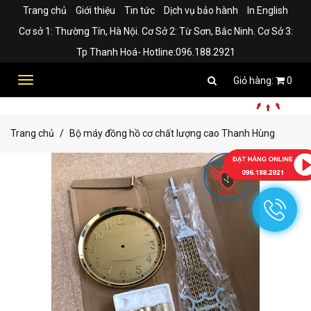
Trang chủ
Giới thiệu
Tin tức
Dịch vụ bảo hành
In English
Cơ sở 1: Thường Tín, Hà Nội. Cơ Sở 2: Từ Sơn, Bắc Ninh. Cơ Sở 3:
Tp Thanh Hoá- Hotline:096.188.2921
Toggle
0
navigation
Trang chủ
Bộ máy đồng hồ cơ chất lượng cao Thanh Hùng