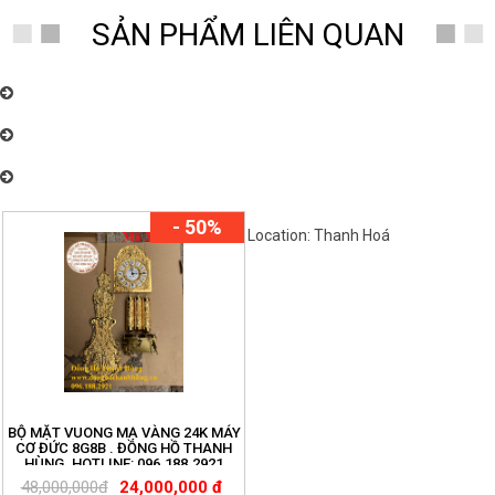
SẢN PHẨM LIÊN QUAN
Đồng Hồ Thanh Hùng Chuyên Bán và Lắp Đặt Máy Đồng Hồ Cơ Tủ
Đứng Toàn Quốc Uy Tín- Chất Lượng. ĐT: 096.188.2921
Đồng Hồ Thanh Hùng Chuyên Bán và Lắp Đặt Máy Đồng Hồ Cơ Tủ
Đứng Toàn Quốc Uy Tín- Chất Lượng. ĐT: 096.188.2921
Đồng Hồ Thanh Hùng Chuyên Bán và Lắp Đặt Máy Đồng Hồ Cơ Tủ
Đứng Toàn Quốc Uy Tín- Chất Lượng. ĐT: 096.188.2921
- 50%
Location: Thanh Hoá
Việt Nam
BỘ MẶT VUONG MẠ VÀNG 24K MÁY
CƠ ĐỨC 8G8B . ĐỒNG HỒ THANH
HÙNG. HOTLINE: 096.188.2921
48,000,000đ
24,000,000 đ