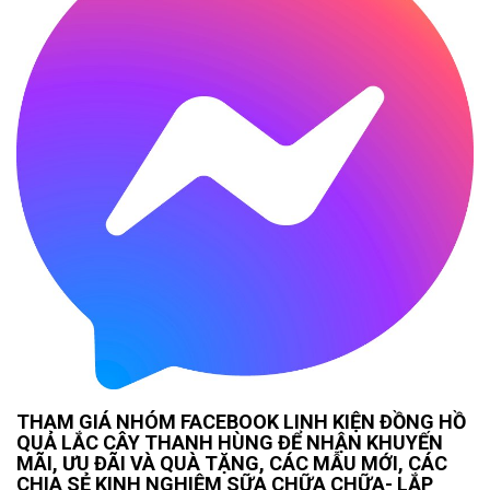
THAM GIÁ NHÓM FACEBOOK LINH KIỆN ĐỒNG HỒ
QUẢ LẮC CÂY THANH HÙNG ĐỂ NHẬN KHUYẾN
MÃI, ƯU ĐÃI VÀ QUÀ TẶNG, CÁC MẪU MỚI, CÁC
CHIA SẺ KINH NGHIỆM SỮA CHỮA CHỮA- LẮP