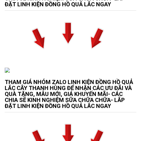
ĐẶT LINH KIỆN ĐỒNG HỒ QUẢ LẮC NGAY
THAM GIÁ NHÓM ZALO LINH KIỆN ĐỒNG HỒ QUẢ
LẮC CÂY THANH HÙNG ĐỂ NHẬN CÁC ƯU ĐÃI VÀ
QUÀ TẶNG, MẪU MỚI, GIÁ KHUYẾN MÃI- CÁC
CHIA SẺ KINH NGHIỆM SỮA CHỮA CHỮA- LẮP
ĐẶT LINH KIỆN ĐỒNG HỒ QUẢ LẮC NGAY