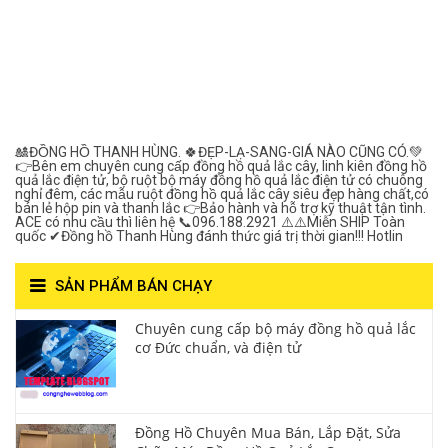
Đồng Hồ Quả Lắc Thanh
Hùng- Số 1 Về Chất
Lượng***
🎎ĐỒNG HỒ THANH HÙNG. 🍀ĐẸP-LẠ-SANG-GIÁ NÀO CŨNG CÓ.💚
👉Bên em chuyên cung cấp đồng hồ quả lắc cây, linh kiên đồng hồ
quả lắc điện tử, bộ ruột bộ máy đồng hồ quả lắc điện tử có chuông
nghỉ đêm, các mẫu ruột đồng hồ quả lắc cây siêu đẹp hàng chất,có
bán lẻ hộp pin và thanh lắc 👉Bảo hành và hỗ trợ kỹ thuật tận tình.
ACE có nhu cầu thì liên hệ 📞096.188.2921 ⚠️⚠️Miễn SHIP Toàn
quốc ✔Đồng hồ Thanh Hùng đánh thức giá trị thời gian!!! Hotlin
SẢN PHẨM BÁN CHẠY
Chuyên cung cấp bộ máy đồng hồ quả lắc
cơ Đức chuẩn, và điện tử
Đồng Hồ Chuyên Mua Bán, Lắp Đặt, Sửa