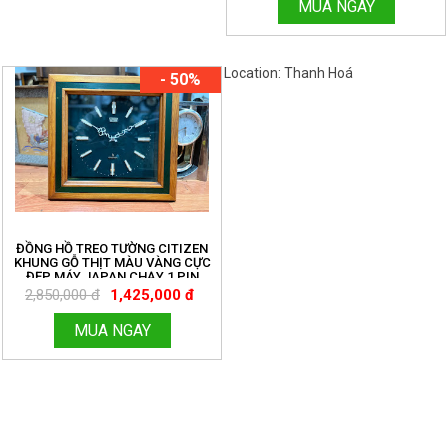
MUA NGAY
Location: Thanh Hoá
Việt Nam
- 50%
ĐỒNG HỒ TREO TƯỜNG CITIZEN
KHUNG GỖ THỊT MÀU VÀNG CỰC
ĐẸP MÁY JAPAN CHẠY 1 PIN
TRUNG MÁY CHẠY TỐT VỎ MỚI 98%
2,850,000 đ
1,425,000 đ
MUA NGAY