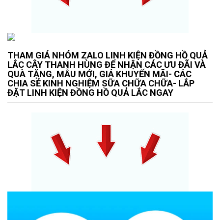
THAM GIÁ NHÓM ZALO LINH KIỆN ĐỒNG HỒ QUẢ
LẮC CÂY THANH HÙNG ĐỂ NHẬN CÁC ƯU ĐÃI VÀ
QUÀ TẶNG, MẪU MỚI, GIÁ KHUYẾN MÃI- CÁC
CHIA SẺ KINH NGHIỆM SỮA CHỮA CHỮA- LẮP
ĐẶT LINH KIỆN ĐỒNG HỒ QUẢ LẮC NGAY