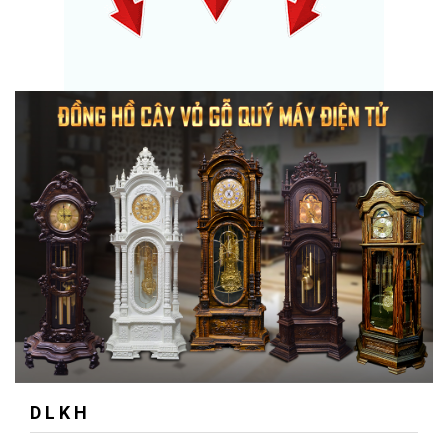
D L K H