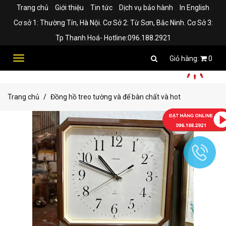
Trang chủ
Giới thiệu
Tin tức
Dịch vụ bảo hành
In English
Cơ sở 1: Thường Tín, Hà Nội. Cơ Sở 2: Từ Sơn, Bắc Ninh. Cơ Sở 3:
Tp Thanh Hoá- Hotline:096.188.2921
Toggle
0
navigation
Trang chủ
Đồng hồ treo tường và để bàn chất và hot