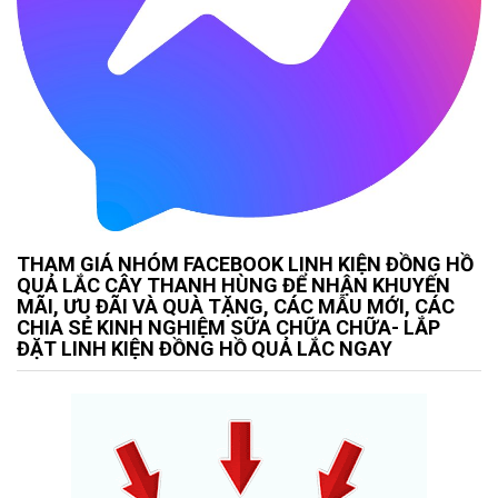
THAM GIÁ NHÓM FACEBOOK LINH KIỆN ĐỒNG HỒ
QUẢ LẮC CÂY THANH HÙNG ĐỂ NHẬN KHUYẾN
MÃI, ƯU ĐÃI VÀ QUÀ TẶNG, CÁC MẪU MỚI, CÁC
CHIA SẺ KINH NGHIỆM SỮA CHỮA CHỮA- LẮP
ĐẶT LINH KIỆN ĐỒNG HỒ QUẢ LẮC NGAY