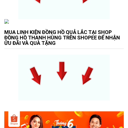
MUA LINH KIỆN ĐỒNG HỒ QUẢ LẮC TẠI SHOP
ĐỒNG HỒ THANH HÙNG TRÊN SHOPEE ĐỂ NHẬN
ỮU ĐÃI VÀ QUÀ TẶNG