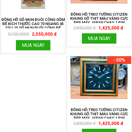
ĐỒNG HỒ TREO TƯỜNG CITIZEN
KHUNG GỖ THỊT MÀU VÀNG CỰC
ĐỒNG HỒ GỖ MUN ĐUÔI CÔNG GỒM
ĐẸP MÁY JAPAN CHẠY 1 PIN
ĐẾ KÍCH THƯỚC CAO 70 NGANG 45
TRUNG MÁY CHẠY TỐT VỎ MỚI 98%
2,850,000 đ
1,425,000 đ
SÂU 15 GỖ MUN ĐUÔI CÔNG ĐẾ
20X50 CAO 20. CÓ CHUÔNG NHẠC
5,100,000đ
2,550,000 đ
CỔ ĐIỆN TỬ NGHE RẤT HAY
MUA NGAY
MUA NGAY
- 50%
ĐỒNG HỒ TREO TƯỜNG CITIZEN
KHUNG GỖ THỊT MÀU VÀNG CỰC
ĐẸP MÁY JAPAN CHẠY 1 PIN
TRUNG MÁY CHẠY TỐT VỎ MỚI 98%
2,850,000 đ
1,425,000 đ