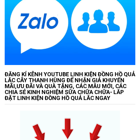
ĐĂNG KÍ KÊNH YOUTUBE LINH KIỆN ĐỒNG HỒ QUẢ
LẮC CÂY THANH HÙNG ĐỂ NHẬN GIÁ KHUYẾN
MÃI,ƯU ĐÃI VÀ QUÀ TẶNG, CÁC MẪU MỚI, CÁC
CHIA SẺ KINH NGHIỆM SỮA CHỮA CHỮA- LẮP
ĐẶT LINH KIỆN ĐỒNG HỒ QUẢ LẮC NGAY