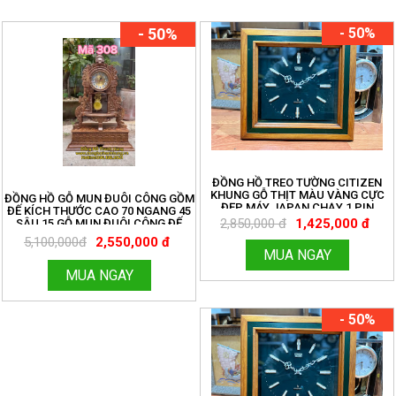
- 50%
- 50%
ĐỒNG HỒ TREO TƯỜNG CITIZEN
KHUNG GỖ THỊT MÀU VÀNG CỰC
ĐỒNG HỒ GỖ MUN ĐUÔI CÔNG GỒM
ĐẸP MÁY JAPAN CHẠY 1 PIN
ĐẾ KÍCH THƯỚC CAO 70 NGANG 45
TRUNG MÁY CHẠY TỐT VỎ MỚI 98%
2,850,000 đ
1,425,000 đ
SÂU 15 GỖ MUN ĐUÔI CÔNG ĐẾ
20X50 CAO 20. CÓ CHUÔNG NHẠC
5,100,000đ
2,550,000 đ
CỔ ĐIỆN TỬ NGHE RẤT HAY
MUA NGAY
MUA NGAY
- 50%