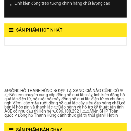
Linh kiện đồng treo tường chính hãng chất lượng cao
SẢN PHẨM HOT NHẤT
View on Vocaroo >>
Đồng Hồ Quả Lắc Thanh
Hùng- Số 1 Về Chất
Lượng***
🎎ĐỒNG HỒ THANH HÙNG. 🍀ĐẸP-LẠ-SANG-GIÁ NÀO CŨNG CÓ.💚
👉Bên em chuyên cung cấp đồng hồ quả lắc cây, linh kiên đồng hồ
quả lắc điện tử, bộ ruột bộ máy đồng hồ quả lắc điện tử có chuông
nghỉ đêm, các mẫu ruột đồng hồ quả lắc cây siêu đẹp hàng chất,có
bán lẻ hộp pin và thanh lắc 👉Bảo hành và hỗ trợ kỹ thuật tận tình.
ACE có nhu cầu thì liên hệ 📞096.188.2921 ⚠️⚠️Miễn SHIP Toàn
quốc ✔Đồng hồ Thanh Hùng đánh thức giá trị thời gian!!! Hotlin
SẢN PHẨM BÁN CHẠY