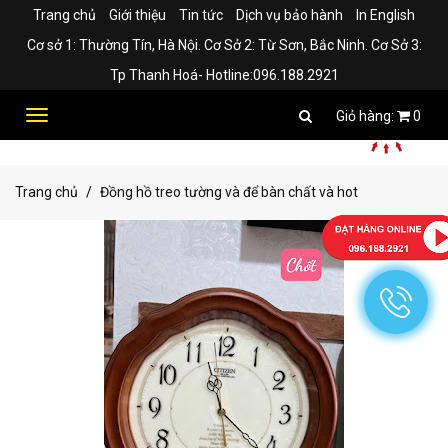
Trang chủ
Giới thiệu
Tin tức
Dịch vụ bảo hành
In English
Cơ sở 1: Thường Tín, Hà Nội. Cơ Sở 2: Từ Sơn, Bắc Ninh. Cơ Sở 3:
Tp Thanh Hoá- Hotline:096.188.2921
Toggle
0
navigation
Trang chủ
Đồng hồ treo tường và để bàn chất và hot