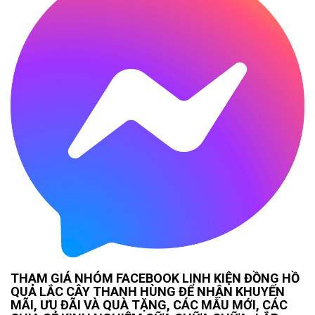
THAM GIÁ NHÓM FACEBOOK LINH KIỆN ĐỒNG HỒ
QUẢ LẮC CÂY THANH HÙNG ĐỂ NHẬN KHUYẾN
MÃI, ƯU ĐÃI VÀ QUÀ TẶNG, CÁC MẪU MỚI, CÁC