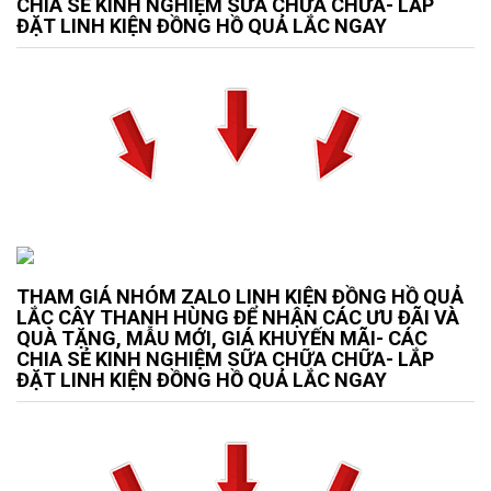
CHIA SẺ KINH NGHIỆM SỮA CHỮA CHỮA- LẮP
ĐẶT LINH KIỆN ĐỒNG HỒ QUẢ LẮC NGAY
THAM GIÁ NHÓM ZALO LINH KIỆN ĐỒNG HỒ QUẢ
LẮC CÂY THANH HÙNG ĐỂ NHẬN CÁC ƯU ĐÃI VÀ
QUÀ TẶNG, MẪU MỚI, GIÁ KHUYẾN MÃI- CÁC
CHIA SẺ KINH NGHIỆM SỮA CHỮA CHỮA- LẮP
ĐẶT LINH KIỆN ĐỒNG HỒ QUẢ LẮC NGAY