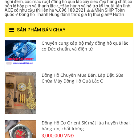
nghỉ đêm, các mẫu ruột đồng hồ quả lắc cây siêu đẹp hàng chất,có
bán lẻ hộp pin và thanh lắc 👉Bảo hành và hỗ trợ kỹ thuật tận tình.
ACE có nhu cầu thì liên hệ 📞096.188.2921 ⚠️⚠️Miễn SHIP Toàn
quốc ✔Đồng hồ Thanh Hùng đánh thức giá trị thời gian!!! Hotlin
SẢN PHẨM BÁN CHẠY
Chuyên cung cấp bộ máy đồng hồ quả lắc
cơ Đức chuẩn, và điện tử
Đồng Hồ Chuyên Mua Bán, Lắp Đặt, Sửa
Chữa Máy Đồng Hồ Quả Lắc C
Đồng Hồ Cơ Orient SK mặt lửa huyền thoại,
hàng xịn, chất lượng
3,000,000 VNĐ