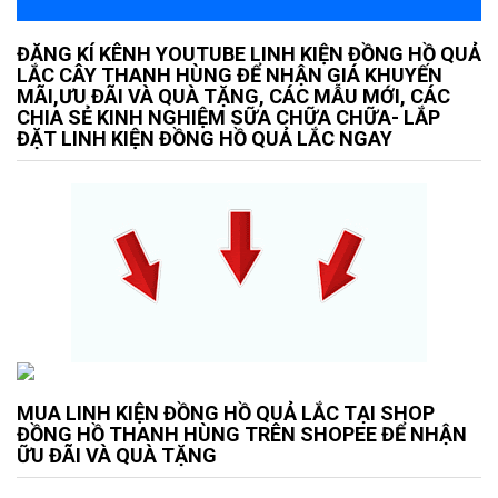
ĐĂNG KÍ KÊNH YOUTUBE LINH KIỆN ĐỒNG HỒ QUẢ
LẮC CÂY THANH HÙNG ĐỂ NHẬN GIÁ KHUYẾN
MÃI,ƯU ĐÃI VÀ QUÀ TẶNG, CÁC MẪU MỚI, CÁC
CHIA SẺ KINH NGHIỆM SỮA CHỮA CHỮA- LẮP
ĐẶT LINH KIỆN ĐỒNG HỒ QUẢ LẮC NGAY
MUA LINH KIỆN ĐỒNG HỒ QUẢ LẮC TẠI SHOP
ĐỒNG HỒ THANH HÙNG TRÊN SHOPEE ĐỂ NHẬN
ỮU ĐÃI VÀ QUÀ TẶNG