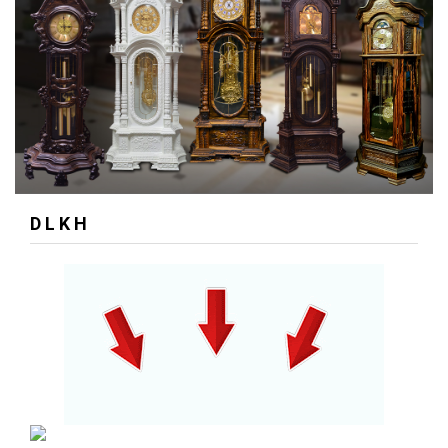
D L K H