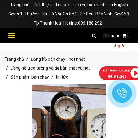
Trang chủ
Giới thiệu
Tin tức
Dịch vụ bảo hành
In English
Cơ sở 1: Thường Tín, Hà Nội. Cơ Sở 2: Từ Sơn, Bắc Ninh. Cơ Sở 3:
Tp Thanh Hoá- Hotline:096.188.2921
Toggle
0
navigation
Trang chủ
Đồng hồ bán chạy - hot nhất
Đồng hồ treo tường và để bàn chất và hot
Sản phẩm bán chạy
tin tức