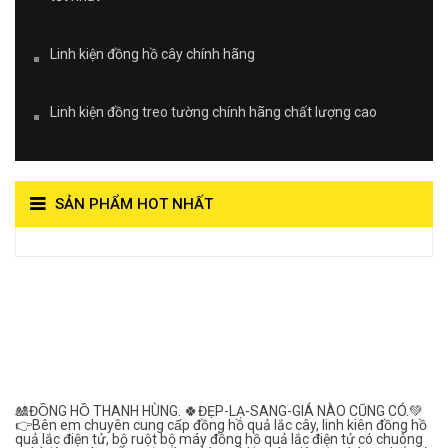
Linh kiện đồng hồ cây chính hãng
Linh kiện đồng treo tường chính hãng chất lượng cao
SẢN PHẨM HOT NHẤT
View on Vocaroo >>
Đồng Hồ Quả Lắc Thanh
Hùng- Số 1 Về Chất
Lượng***
🎎ĐỒNG HỒ THANH HÙNG. 🍀ĐẸP-LẠ-SANG-GIÁ NÀO CŨNG CÓ.💚
👉Bên em chuyên cung cấp đồng hồ quả lắc cây, linh kiên đồng hồ
quả lắc điện tử, bộ ruột bộ máy đồng hồ quả lắc điện tử có chuông