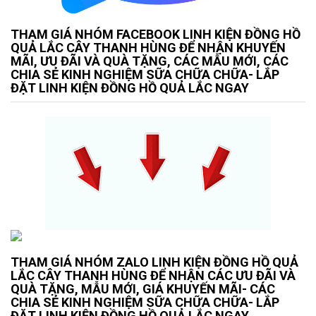
THAM GIÁ NHÓM FACEBOOK LINH KIỆN ĐỒNG HỒ
QUẢ LẮC CÂY THANH HÙNG ĐỂ NHẬN KHUYẾN
MÃI, ƯU ĐÃI VÀ QUÀ TẶNG, CÁC MẪU MỚI, CÁC
CHIA SẺ KINH NGHIỆM SỮA CHỮA CHỮA- LẮP
ĐẶT LINH KIỆN ĐỒNG HỒ QUẢ LẮC NGAY
THAM GIÁ NHÓM ZALO LINH KIỆN ĐỒNG HỒ QUẢ
LẮC CÂY THANH HÙNG ĐỂ NHẬN CÁC ƯU ĐÃI VÀ
QUÀ TẶNG, MẪU MỚI, GIÁ KHUYẾN MÃI- CÁC
CHIA SẺ KINH NGHIỆM SỮA CHỮA CHỮA- LẮP
ĐẶT LINH KIỆN ĐỒNG HỒ QUẢ LẮC NGAY