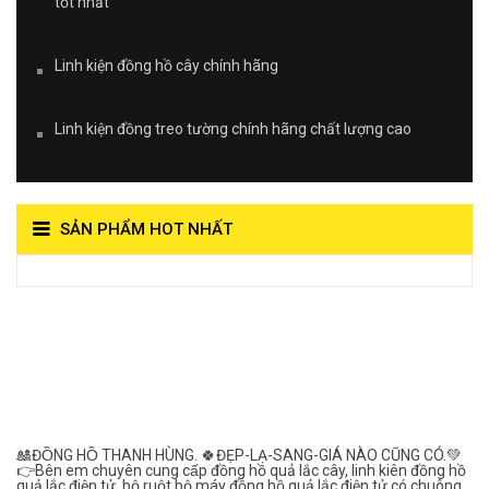
tốt nhất
Linh kiện đồng hồ cây chính hãng
Linh kiện đồng treo tường chính hãng chất lượng cao
SẢN PHẨM HOT NHẤT
View on Vocaroo >>
Đồng Hồ Quả Lắc Thanh
Hùng- Số 1 Về Chất
Lượng***
🎎ĐỒNG HỒ THANH HÙNG. 🍀ĐẸP-LẠ-SANG-GIÁ NÀO CŨNG CÓ.💚
👉Bên em chuyên cung cấp đồng hồ quả lắc cây, linh kiên đồng hồ
quả lắc điện tử, bộ ruột bộ máy đồng hồ quả lắc điện tử có chuông