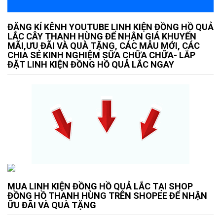
ĐĂNG KÍ KÊNH YOUTUBE LINH KIỆN ĐỒNG HỒ QUẢ
LẮC CÂY THANH HÙNG ĐỂ NHẬN GIÁ KHUYẾN
MÃI,ƯU ĐÃI VÀ QUÀ TẶNG, CÁC MẪU MỚI, CÁC
CHIA SẺ KINH NGHIỆM SỮA CHỮA CHỮA- LẮP
ĐẶT LINH KIỆN ĐỒNG HỒ QUẢ LẮC NGAY
MUA LINH KIỆN ĐỒNG HỒ QUẢ LẮC TẠI SHOP
ĐỒNG HỒ THANH HÙNG TRÊN SHOPEE ĐỂ NHẬN
ỮU ĐÃI VÀ QUÀ TẶNG