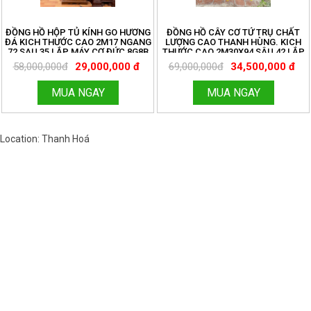
ĐỒNG HỒ HỘP TỦ KÍNH GO HƯƠNG
ĐỒNG HỒ CÂY CƠ TỨ TRỤ CHẤT
ĐÁ KICH THƯỚC CAO 2M17 NGANG
LƯỢNG CAO THANH HÙNG. KICH
72 SAU 35 LẮP MÁY CƠ ĐỨC 8G8B
THƯỚC CAO 2M30X94 SÂU 42 LẮP
TẠ CƯỚC . ĐỒNG HỒ THANH HÙNG
MÁY CƠ ĐỨC 8G8B KÍNH LỒI . LH
58,000,000đ
29,000,000 đ
69,000,000đ
34,500,000 đ
LH 096.188.2921
096.188.2921
MUA NGAY
MUA NGAY
Location: Thanh Hoá
Việt Nam