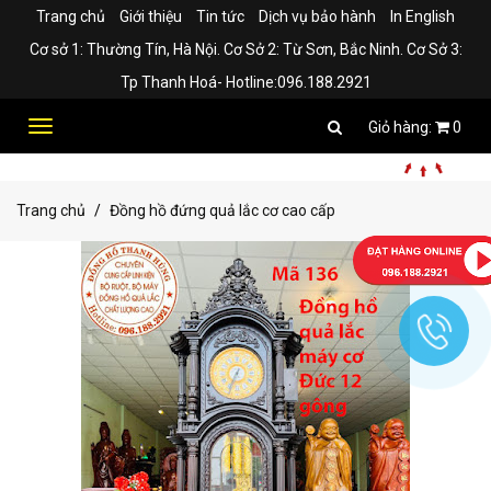
Trang chủ
Giới thiệu
Tin tức
Dịch vụ bảo hành
In English
Cơ sở 1: Thường Tín, Hà Nội. Cơ Sở 2: Từ Sơn, Bắc Ninh. Cơ Sở 3:
Tp Thanh Hoá- Hotline:096.188.2921
Toggle
0
navigation
Trang chủ
Đồng hồ đứng quả lắc cơ cao cấp