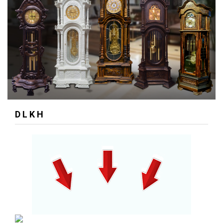
D L K H