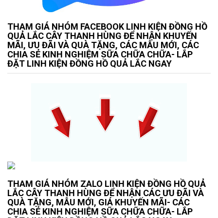
THAM GIÁ NHÓM FACEBOOK LINH KIỆN ĐỒNG HỒ
QUẢ LẮC CÂY THANH HÙNG ĐỂ NHẬN KHUYẾN
MÃI, ƯU ĐÃI VÀ QUÀ TẶNG, CÁC MẪU MỚI, CÁC
CHIA SẺ KINH NGHIỆM SỮA CHỮA CHỮA- LẮP
ĐẶT LINH KIỆN ĐỒNG HỒ QUẢ LẮC NGAY
THAM GIÁ NHÓM ZALO LINH KIỆN ĐỒNG HỒ QUẢ
LẮC CÂY THANH HÙNG ĐỂ NHẬN CÁC ƯU ĐÃI VÀ
QUÀ TẶNG, MẪU MỚI, GIÁ KHUYẾN MÃI- CÁC
CHIA SẺ KINH NGHIỆM SỮA CHỮA CHỮA- LẮP