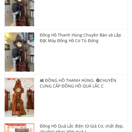
Đồng Hồ Thanh Hùng Chuyên Bán và Lắp
Đặt Máy Đồng Hồ Cơ Tủ Đứng
🎎 ĐỒNG HỒ THANH HÙNG. 🔴CHUYÊN
CUNG CẤP ĐỒNG HỒ QUẢ LẮC C
Đồng Hồ Quả Lắc điện tử Giả Cơ, chất đẹp,
chuông nhạc Hàn quá c