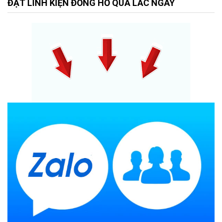
ĐẶT LINH KIỆN ĐỒNG HỒ QUẢ LẮC NGAY