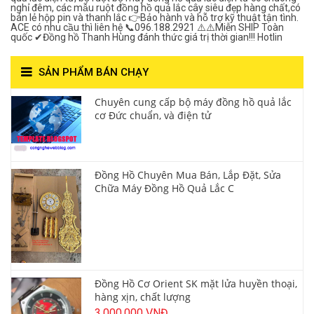
nghỉ đêm, các mẫu ruột đồng hồ quả lắc cây siêu đẹp hàng chất,có
bán lẻ hộp pin và thanh lắc 👉Bảo hành và hỗ trợ kỹ thuật tận tình.
ACE có nhu cầu thì liên hệ 📞096.188.2921 ⚠️⚠️Miễn SHIP Toàn
quốc ✔Đồng hồ Thanh Hùng đánh thức giá trị thời gian!!! Hotlin
SẢN PHẨM BÁN CHẠY
Chuyên cung cấp bộ máy đồng hồ quả lắc
cơ Đức chuẩn, và điện tử
Đồng Hồ Chuyên Mua Bán, Lắp Đặt, Sửa
Chữa Máy Đồng Hồ Quả Lắc C
Đồng Hồ Cơ Orient SK mặt lửa huyền thoại,
hàng xịn, chất lượng
3,000,000 VNĐ